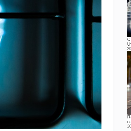
C
Uv
29
Ra
n
26