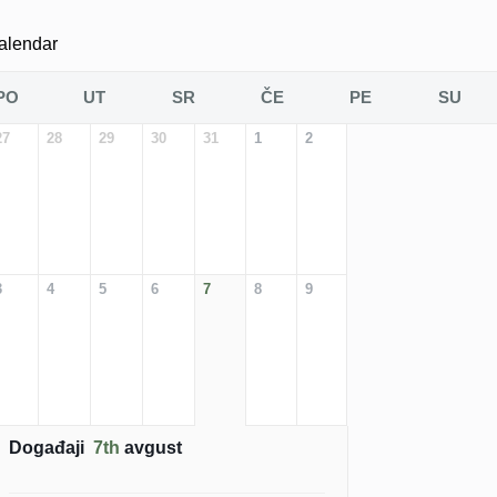
alendar
PO
UT
SR
ČE
PE
SU
27
28
29
30
31
1
2
3
4
5
6
7
8
9
Događaji
7th
avgust