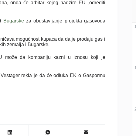
na, onda će arbitar kojeg nadzire EU „odrediti
od
Bugarske
za obustavljanje projekta gasovoda
aničava mogućnost kupaca da dalje prodaju gas i
čkih zemalja i Bugarske.
U može da kompaniju kazni u iznosu koji je
t Vestager rekla je da će odluka EK o Gaspormu