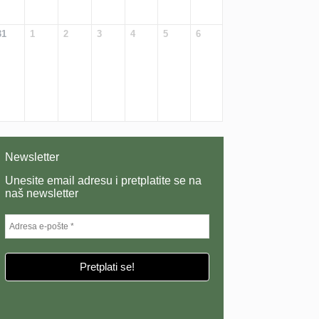
31
1
2
3
4
5
6
Newsletter
Unesite email adresu i pretplatite se na
naš newsletter