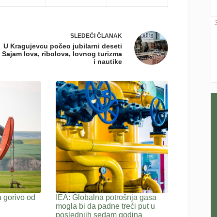
SLEDEĆI
ČLANAK
U Kragujevcu počeo jubilarni deseti
Sajam lova, ribolova, lovnog turizma
i nautike
 gorivo od
IEA: Globalna potrošnja gasa
mogla bi da padne treći put u
poslednjih sedam godina