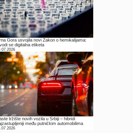
rna Gora usvojila novi Zakon o hemikalijama:
odi se digitalna etiketa
.07.2026
ste tržište novih vozila u Srbiji – hibridi
ajzastupljeniji među putničkim automobilima
.07.2026