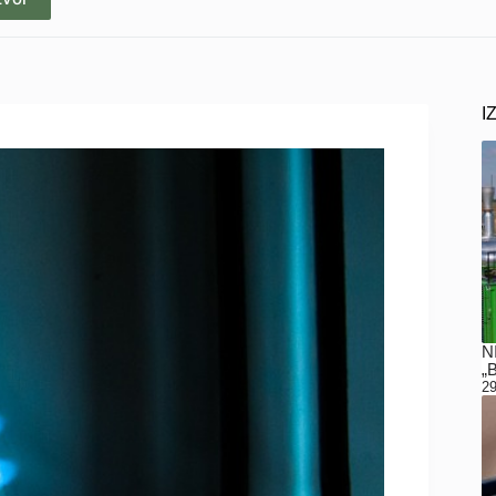
I
N
„
29