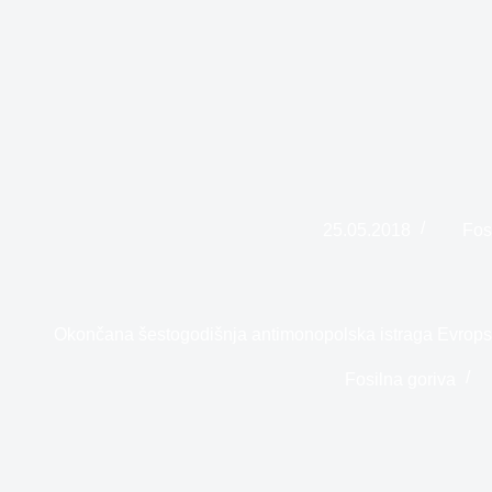
25.05.2018
Fos
Okončana šestogodišnja antimonopolska istraga Evrops
Fosilna goriva