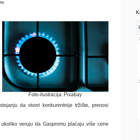
ay
K
Foto-ilustracija: Pixabay
ojanju da stvori konkurentnije tržište, prenosi
a, ukoliko veruju da Gaspromu plaćaju više cene