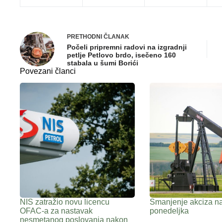
PRETHODNI
ČLANAK
Počeli pripremni radovi na izgradnji
petlje Petlovo brdo, isečeno 160
stabala u šumi Borići
Povezani članci
NIS zatražio novu licencu
Smanjenje akciza na
OFAC-a za nastavak
ponedeljka
nesmetanog poslovanja nakon