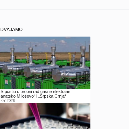
ZDVAJAMO
IS pustio u probni rad gasne elektrane
Banatsko Miloševo“ i „Srpska Crnja“
.07.2026