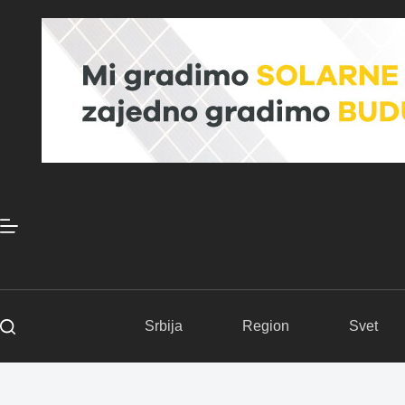
Skip
to
content
Srbija
Region
Svet