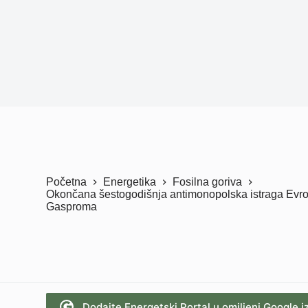
Početna
Energetika
Fosilna goriva
Okončana šestogodišnja antimonopolska istraga Evrop
Gasproma
Dodajte Energetski Portal u omiljeni Google i