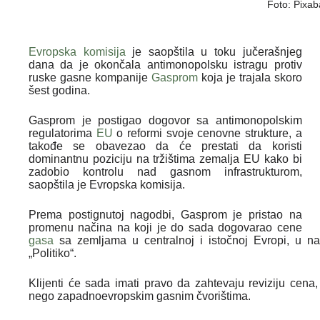
Foto: Pixab
Evropska komisija
je saopštila u toku jučerašnjeg
dana da je okončala antimonopolsku istragu protiv
ruske gasne kompanije
Gasprom
koja je trajala skoro
šest godina.
Gasprom je postigao dogovor sa antimonopolskim
regulatorima
EU
o reformi svoje cenovne strukture, a
takođe se obavezao da će prestati da koristi
dominantnu poziciju na tržištima zemalja EU kako bi
zadobio kontrolu nad gasnom infrastrukturom,
saopštila je Evropska komisija.
Prema postignutoj nagodbi, Gasprom je pristao na
promenu načina na koji je do sada dogovarao cene
gasa
sa zemljama u centralnoj i istočnoj Evropi, u nast
„Politiko“.
Klijenti će sada imati pravo da zahtevaju reviziju cen
nego zapadnoevropskim gasnim čvorištima.