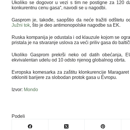
Ukoliko se dogovor u vezi s tim ne postigne za 120 da
konkurentnu cenu gasa“, navodi se u nagodbi.
Gasprom je, takođe, saopštio da neće tražiti odštetu 
Južni tok
, što je deo antimonopolske nagodbe sa EK.
Ruska kompanija je odustala i od klauzule kojom se ogr
pristala je na stvaranje uslova za veći priliv gasa do balti
Ukoliko Gasprom prekrši neko od datih obećanja, E
ekvivalentan udelu od 10 odsto njenog globalnog obrta.
Evropska komesarka za zaštitu klonkurencije Maragare
otkloniti barijere za slobodan protok gasa u Evropu.
Izvor:
Mondo
Podeli