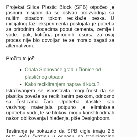
Projekat Silica Plastic Block (SPB) otpočeo je
jasnom misijom da se ostvari proizvodnja sa
nultim otpadom tokom reciklaže peska. U
inicijalnoj fazi eksperimenta postojala je potreba
za prirodnim dodacima poput cementa, zemlje i
vode. Ipak, količina prirodnih resursa za ovaj
proces nije bio dovoljan te se moralo tragati za
alternativom.
Pročitajte još:
Obala Slonovače gradi učionice od
plastičnog otpada
Kako recikliranjem napraviti kuću?
Istraživanjem se ispostavila mogućnost da se
plastika poveže sa recikliranim peskom, odnosno
sa česticama čađi. Upotreba plastike kao
vezivnog materijala potpuno je eliminisala
upotrebu vode, te se blokovi mogu koristiti odmah
nakon oblikovanja i hlađenja, piše Designboom.
Testiranje je pokazalo da SPB cigle imaju 2,5
puta veću čvrstinu u odnosu na tradicionalne