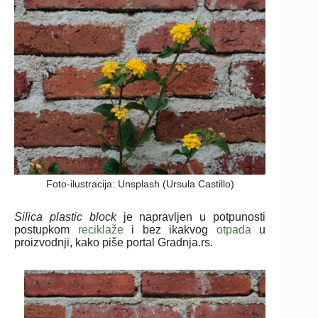
Foto-ilustracija: Unsplash (Ursula Castillo)
Silica plastic block
je napravljen u potpunosti
postupkom
reciklaže
i bez ikakvog
otpada
u
proizvodnji, kako piše portal Gradnja.rs.