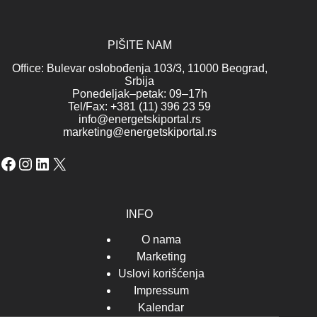
PIŠITE NAM
Office: Bulevar oslobođenja 103/3, 11000 Beograd,
Srbija
Ponedeljak–petak: 09–17h
Tel/Fax: +381 (11) 396 23 59
info@energetskiportal.rs
marketing@energetskiportal.rs
Facebook
Instagram
LinkedIn
X
INFO
O nama
Marketing
Uslovi korišćenja
Impressum
Kalendar