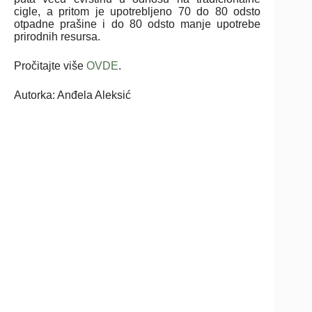
cigle, a pritom je upotrebljeno 70 do 80 odsto
otpadne prašine i do 80 odsto manje upotrebe
prirodnih resursa.
Pročitajte više
OVDE
.
Autorka: Anđela Aleksić