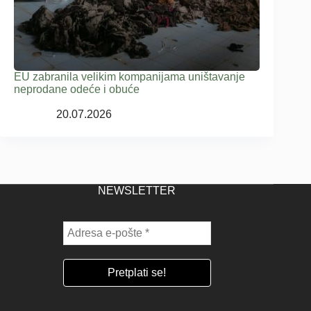
EU zabranila velikim kompanijama uništavanje
neprodane odeće i obuće
20.07.2026
NEWSLETTER