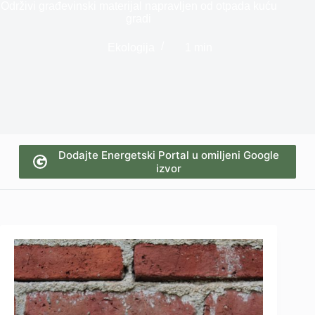
Održivi građevinski materijal napravljen od otpada kuću
gradi
Ekologija
1 min
Dodajte Energetski Portal u omiljeni Google
izvor