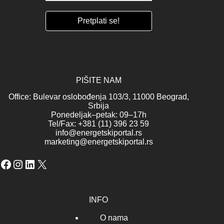
PIŠITE NAM
Office: Bulevar oslobođenja 103/3, 11000 Beograd,
Srbija
Ponedeljak–petak: 09–17h
Tel/Fax: +381 (11) 396 23 59
info@energetskiportal.rs
marketing@energetskiportal.rs
Facebook
Instagram
LinkedIn
X
INFO
O nama