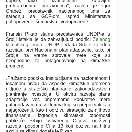
uopšte, tako i kvalitetnijim i zdravijim
prehrambenim proizvodima“, naveo je Igor
Grabež, predstavnik
nacionalnog tima za
saradnju sa GCF-om, ispred
Ministarstva
poljoprivrede, šumarstva i vodoprivrede
Fransin Pikap stalna predstavnica UNDP-a u
Srbiji istakla je da zahvaljujući podršci
Zelenog
klimatskog fonda
, UNDP i Vlada Srbije zajedno
razvijaju prvi Nacionalni plan adaptacije, kako bi
Srbija na vreme sprovela mere koje su
neophodne za prilagođavanje na klimatske
promene.
„Pružamo podršku institucijama na nacionalnom i
lokalnom nivou da aspekte klimatskih promena
uključe u strateško planiranje, zakonodavstvo i
planiranje investicija. U okviru razvoja plana
adaptacije već pripremamo konkretne mere
prilagođavanja u sektorima koji su prepoznati kao
najugroženiji, kao i održivu strategiju za njihovo
finansiranje. Izgradnja klimatske otpornosti
približiće Srbiju ostvarenju Ciljeva održivog
razvoja, posebno Cilja 13 koji poziva na hitnu
akciju za klimu“ dodala je Pikap.