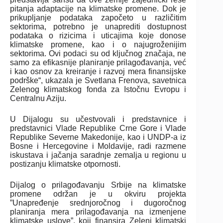
pitanja adaptacije na klimatske promene. Dok je
prikupljanje podataka započeto u različitim
sektorima, potrebno je unaprediti dostupnost
podataka o rizicima i uticajima koje donose
klimatske promene, kao i o najugroženijim
sektorima. Ovi podaci su od ključnog značaja, ne
samo za efikasnije planiranje prilagođavanja, već
i kao osnov za kreiranje i razvoj mera finansijske
podrške“, ukazala je Svetlana Frenova, savetnica
Zelenog klimatskog fonda za Istočnu Evropu i
Centralnu Aziju.
U Dijalogu su učestvovali i predstavnice i
predstavnici Vlade Republike Crne Gore i Vlade
Republike Severne Makedonije, kao i UNDP-a iz
Bosne i Hercegovine i Moldavije, radi razmene
iskustava i jačanja saradnje zemalja u regionu u
postizanju klimatske otpornosti.
Dijalog o prilagođavanju Srbije na klimatske
promene održan je u okviru projekta
”Unapređenje srednjoročnog i dugoročnog
planiranja mera prilagođavanja na izmenjene
klimatske uslove”, koji finansira Zeleni klimatski