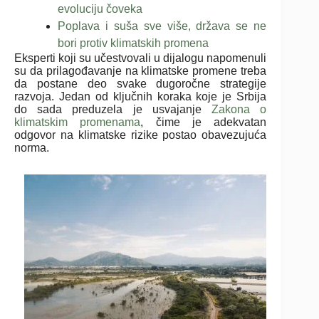
evoluciju čoveka
Poplava i suša sve više, država se ne
bori protiv klimatskih promena
Eksperti koji su učestvovali u dijalogu napomenuli
su da prilagođavanje na klimatske promene treba
da postane deo svake dugoročne strategije
razvoja. Jedan od ključnih koraka koje je Srbija
do sada preduzela je usvajanje
Zakona o
klimatskim promenama
, čime je adekvatan
odgovor na klimatske rizike postao obavezujuća
norma.