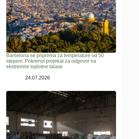
Barselona se priprema za temperature od 50
stepeni: Pokrenut projekat za odgovor na
ekstremne toplotne talase
24.07.2026