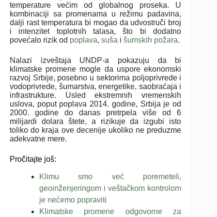
temperature većim od globalnog proseka. U
kombinaciji sa promenama u režimu padavina,
dalji rast temperatura bi mogao da udvostruči broj
i intenzitet toplotnih talasa, što bi dodatno
povećalo rizik od
poplava
,
suša
i
šumskih požara
.
Nalazi izveštaja UNDP-a pokazuju da bi
klimatske promene mogle da uspore ekonomski
razvoj Srbije, posebno u sektorima poljoprivrede i
vodoprivrede, šumarstva, energetike, saobraćaja i
infrastrukture. Usled ekstremnih vremenskih
uslova, poput poplava 2014. godine, Srbija je od
2000. godine do danas pretrpela više od 6
milijardi dolara štete, a rizikuje da izgubi isto
toliko do kraja ove decenije ukoliko ne preduzme
adekvatne mere.
Pročitajte još:
Klimu smo već poremeteli,
geoinženjeringom i veštačkom kontrolom
je nećemo popraviti
Klimatske promene odgovorne za