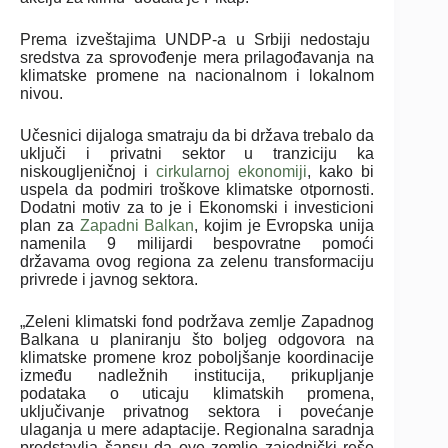
Prema izveštajima UNDP-a u Srbiji nedostaju
sredstva za sprovođenje mera prilagođavanja na
klimatske promene na nacionalnom i lokalnom
nivou.
Učesnici dijaloga smatraju da bi država trebalo da
uključi i privatni sektor u tranziciju ka
niskougljeničnoj i
cirkularnoj ekonomiji
, kako bi
uspela da podmiri troškove klimatske otpornosti.
Dodatni motiv za to je i Ekonomski i investicioni
plan za
Zapadni Balkan
, kojim je Evropska unija
namenila 9 milijardi bespovratne pomoći
državama ovog regiona za zelenu transformaciju
privrede i javnog sektora.
„Zeleni klimatski fond podržava zemlje Zapadnog
Balkana u planiranju što boljeg odgovora na
klimatske promene kroz poboljšanje koordinacije
između nadležnih institucija, prikupljanje
podataka o uticaju klimatskih promena,
uključivanje privatnog sektora i povećanje
ulaganja u mere adaptacije. Regionalna saradnja
predstavlja šansu da ove zemlje zajednički reše