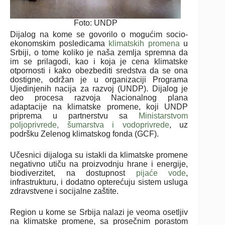
Foto: UNDP
Dijalog na kome se govorilo o mogućim socio-
ekonomskim posledicama
klimatskih promena
u
Srbiji, o tome koliko je naša zemlja spremna da
im se prilagodi, kao i koja je cena klimatske
otpornosti i kako obezbediti sredstva da se ona
dostigne, održan je u organizaciji Programa
Ujedinjenih nacija za razvoj (UNDP). Dijalog je
deo procesa razvoja Nacionalnog plana
adaptacije na klimatske promene, koji UNDP
priprema u partnerstvu sa
Ministarstvom
poljoprivrede, šumarstva i vodoprivrede
, uz
podršku Zelenog klimatskog fonda (GCF).
Učesnici dijaloga su istakli da klimatske promene
negativno utiču na proizvodnju hrane i energije,
biodiverzitet, na dostupnost
pijaće vode
,
infrastrukturu, i dodatno opterećuju sistem usluga
zdravstvene i socijalne zaštite.
Region u kome se Srbija nalazi je veoma osetljiv
na klimatske promene, sa prosečnim porastom