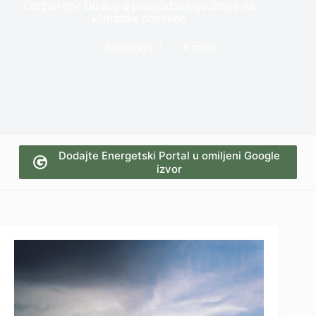
Održan prvi Dijalog o prilagođavanju Srbije na
klimatske promene
Ekologija
4 mins
Dodajte Energetski Portal u omiljeni Google
izvor