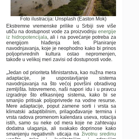
Foto ilustracija: Unsplash (Easton Mok)
Ekstremne vremenske prilike u Srbiji sve više
utiču na dostupnost vode za proizvodnju
energije
iz hidropotencijala
, ali i na povećanje potreba za
energijom hlađenja leti. Planiranje
navodnjavanja, koje je neophodno kako bi prinos
poljoprivrednih kultura ostao nepromenjen,
takođe u velikoj meri zavisi od dostupnosti vode.
„Jedan od prioriteta Ministarstva, kao nužna mera
adaptacije, je uspostavljanje sistema
navodnjavanja na što većoj površini obradivog
zemljišta. Istovremeno, naši napori idu i u pravcu
izgradnje što efikasnijeg sistema, kako bi se
smanjio pritisak poljoprivrede na vodne resurse.
Mere adaptacije, poput zamene sorti i vrsta sa
klimatski adaptibilnim, prilagođavanje termina i
vrsta radova promenom kalendara useva, rotacija
istih, samo su neke od mera koje ne zahtevaju
dodatna ulaganja, ali svakako doprinose kako
smanjenju negativnih uticaja na
životnu sredinu