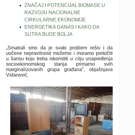
ZNAČAJ I POTENCIJAL BIOMASE U
RAZVOJU NACIONALNE
CIRKULARNE EKONOMIJE
ENERGETIKA DANAS I KAKO DA
SUTRA BUDE BOLJA
„Smatrali smo da je svaki problem rešiv i da
uočene nepravilnosti možemo i moramo pretočiti
u šansu koju treba iskoristiti u cilju unapređenja
socioekonomskog stanja primarno svih
marginalizovanih grupa građana”, objašnjava
Vidanović.