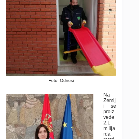
Foto: Odnesi
Na
Zemlj
i se
proiz
vede
2,1
milija
rda