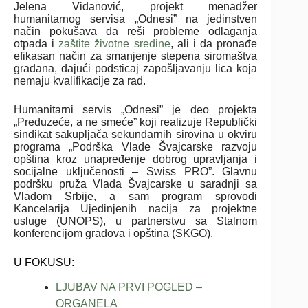
Jelena Vidanović, projekt menadžer
humanitarnog servisa „Odnesi” na jedinstven
način pokušava da reši probleme odlaganja
otpada i
zaštite životne sredine
, ali i da pronađe
efikasan način za smanjenje stepena siromaštva
građana, dajući podsticaj zapošljavanju lica koja
nemaju kvalifikacije za rad.
Humanitarni servis „Odnesi” je deo projekta
„Preduzeće, a ne smeće” koji realizuje Republički
sindikat sakupljača sekundarnih sirovina u okviru
programa „Podrška Vlade Švajcarske razvoju
opština kroz unapređenje dobrog upravljanja i
socijalne uključenosti – Swiss PRO”. Glavnu
podršku pruža Vlada Švajcarske u saradnji sa
Vladom Srbije, a sam program sprovodi
Kancelarija Ujedinjenih nacija za projektne
usluge (UNOPS), u partnerstvu sa Stalnom
konferencijom gradova i opština (SKGO).
U FOKUSU:
LJUBAV NA PRVI POGLED –
ORGANELA