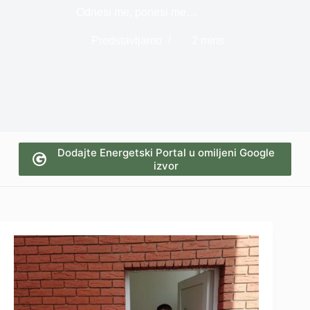
Odnesi me, ponesi me…
Predstavljamo
2 mins
Dodajte Energetski Portal u omiljeni Google
izvor