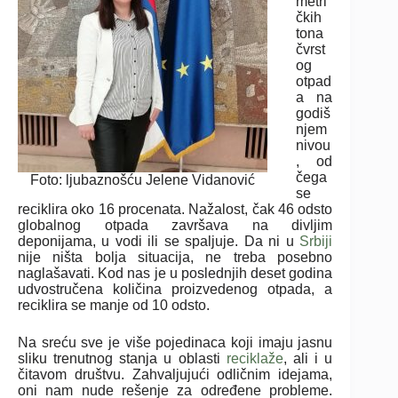
metri
čkih
tona
čvrst
og
otpad
a na
godiš
njem
nivou
, od
čega
Foto: ljubaznošću Jelene Vidanović
se
reciklira oko 16 procenata. Nažalost, čak 46 odsto
globalnog otpada završava na divljim
deponijama, u vodi ili se spaljuje. Da ni u
Srbiji
nije ništa bolja situacija, ne treba posebno
naglašavati. Kod nas je u poslednjih deset godina
udvostručena količina proizvedenog otpada, a
reciklira se manje od 10 odsto.
Na sreću sve je više pojedinaca koji imaju jasnu
sliku trenutnog stanja u oblasti
reciklaže
, ali i u
čitavom društvu. Zahvaljujući odličnim idejama,
oni nam nude rešenje za određene probleme.