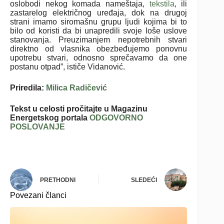
oslobodi nekog komada nameštaja,
tekstila
, ili
zastarelog električnog uređaja, dok na drugoj
strani imamo siromašnu grupu ljudi kojima bi to
bilo od koristi da bi unapredili svoje loše uslove
stanovanja. Preuzimanjem nepotrebnih stvari
direktno od vlasnika obezbeđujemo ponovnu
upotrebu stvari, odnosno sprečavamo da one
postanu otpad”, ističe Vidanović.
Priredila:
Milica Radičević
Tekst u celosti pročitajte u Magazinu
Energetskog portala
ODGOVORNO
POSLOVANJE
PRETHODNI
SLEDEĆI
Povezani članci