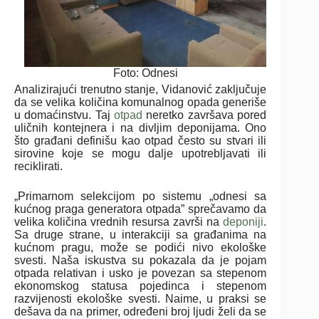
Foto: Odnesi
Analizirajući trenutno stanje, Vidanović zaključuje
da se velika količina komunalnog opada generiše
u domaćinstvu. Taj
otpad
neretko završava pored
uličnih kontejnera i na divljim deponijama. Ono
što građani definišu kao otpad često su stvari ili
sirovine koje se mogu dalje upotrebljavati ili
reciklirati.
„Primarnom selekcijom po sistemu „odnesi sa
kućnog praga generatora otpada” sprečavamo da
velika količina vrednih resursa završi na
deponiji
.
Sa druge strane, u interakciji sa građanima na
kućnom pragu, može se podići nivo ekološke
svesti. Naša iskustva su pokazala da je pojam
otpada relativan i usko je povezan sa stepenom
ekonomskog statusa pojedinca i stepenom
razvijenosti ekološke svesti. Naime, u praksi se
dešava da na primer, određeni broj ljudi želi da se