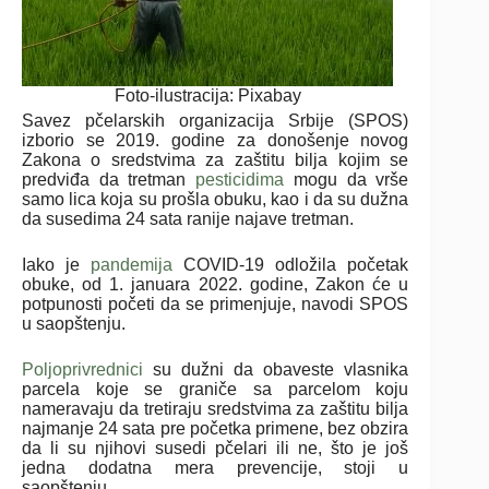
Foto-ilustracija: Pixabay
Savez pčelarskih organizacija Srbije (SPOS)
izborio se 2019. godine za donošenje novog
Zakona o sredstvima za zaštitu bilja kojim se
predviđa da tretman
pesticidima
mogu da vrše
samo lica koja su prošla obuku, kao i da su dužna
da susedima 24 sata ranije najave tretman.
Iako je
pandemija
COVID-19 odložila početak
obuke, od 1. januara 2022. godine, Zakon će u
potpunosti početi da se primenjuje, navodi SPOS
u saopštenju.
Poljoprivrednici
su dužni da obaveste vlasnika
parcela koje se graniče sa parcelom koju
nameravaju da tretiraju sredstvima za zaštitu bilja
najmanje 24 sata pre početka primene, bez obzira
da li su njihovi susedi pčelari ili ne, što je još
jedna dodatna mera prevencije, stoji u
saopštenju.