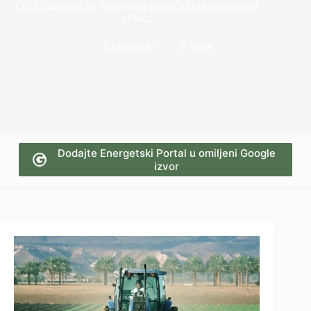
Od 1. januara za rukovanje pesticidima obavezna
obuka
Ekologija
2 mins
Dodajte Energetski Portal u omiljeni Google
izvor