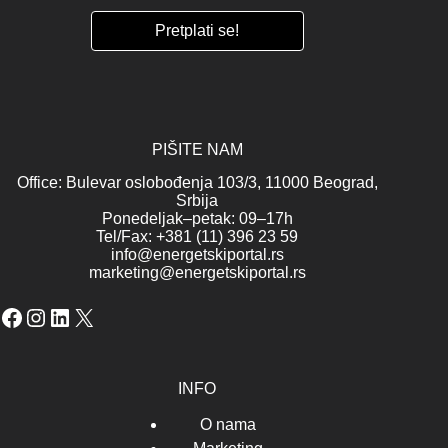
PIŠITE NAM
Office: Bulevar oslobođenja 103/3, 11000 Beograd,
Srbija
Ponedeljak–petak: 09–17h
Tel/Fax: +381 (11) 396 23 59
info@energetskiportal.rs
marketing@energetskiportal.rs
Facebook
Instagram
LinkedIn
X
INFO
O nama