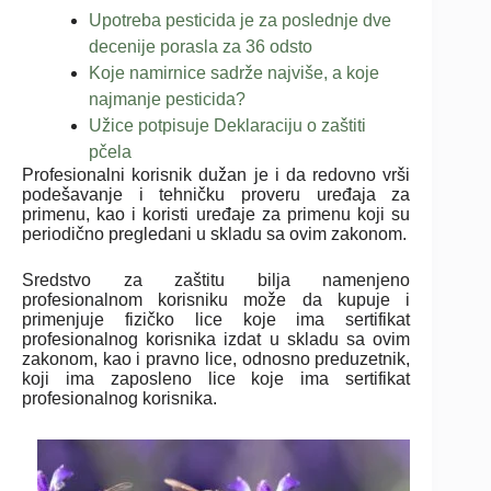
Upotreba pesticida je za poslednje dve
decenije porasla za 36 odsto
Koje namirnice sadrže najviše, a koje
najmanje pesticida?
Užice potpisuje Deklaraciju o zaštiti
pčela
Profesionalni korisnik dužan je i da redovno vrši
podešavanje i tehničku proveru uređaja za
primenu, kao i koristi uređaje za primenu koji su
periodično pregledani u skladu sa ovim zakonom.
Sredstvo za zaštitu bilja namenjeno
profesionalnom korisniku može da kupuje i
primenjuje fizičko lice koje ima sertifikat
profesionalnog korisnika izdat u skladu sa ovim
zakonom, kao i pravno lice, odnosno preduzetnik,
koji ima zaposleno lice koje ima sertifikat
profesionalnog korisnika.