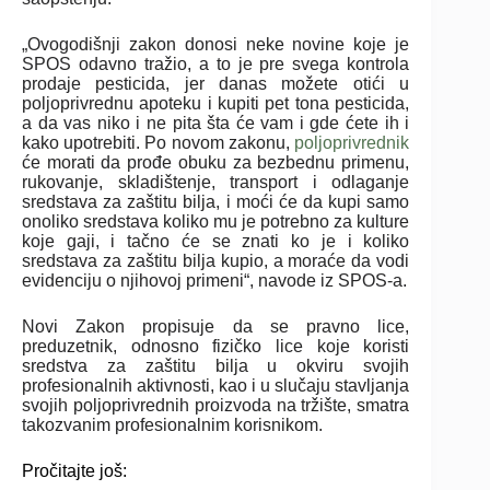
„Ovogodišnji zakon donosi neke novine koje je
SPOS odavno tražio, a to je pre svega kontrola
prodaje pesticida, jer danas možete otići u
poljoprivrednu apoteku i kupiti pet tona pesticida,
a da vas niko i ne pita šta će vam i gde ćete ih i
kako upotrebiti. Po novom zakonu,
poljoprivrednik
će morati da prođe obuku za bezbednu primenu,
rukovanje, skladištenje, transport i odlaganje
sredstava za zaštitu bilja, i moći će da kupi samo
onoliko sredstava koliko mu je potrebno za kulture
koje gaji, i tačno će se znati ko je i koliko
sredstava za zaštitu bilja kupio, a moraće da vodi
evidenciju o njihovoj primeni“, navode iz SPOS-a.
Novi Zakon propisuje da se pravno lice,
preduzetnik, odnosno fizičko lice koje koristi
sredstva za zaštitu bilja u okviru svojih
profesionalnih aktivnosti, kao i u slučaju stavljanja
svojih poljoprivrednih proizvoda na tržište, smatra
takozvanim profesionalnim korisnikom.
Pročitajte još: