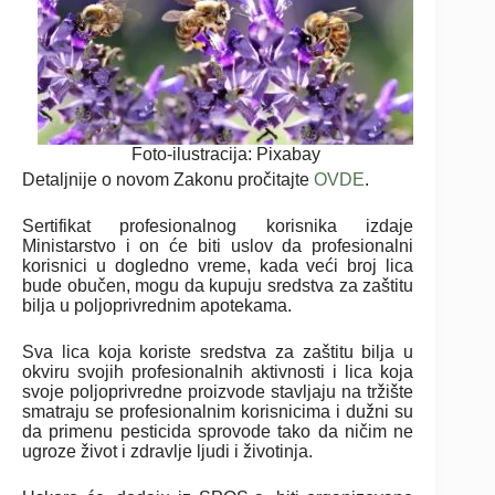
Foto-ilustracija: Pixabay
Detaljnije o novom Zakonu pročitajte
OVDE
.
Sertifikat profesionalnog korisnika izdaje
Ministarstvo i on će biti uslov da profesionalni
korisnici u dogledno vreme, kada veći broj lica
bude obučen, mogu da kupuju sredstva za zaštitu
bilja u poljoprivrednim apotekama.
Sva lica koja koriste sredstva za zaštitu bilja u
okviru svojih profesionalnih aktivnosti i lica koja
svoje poljoprivredne proizvode stavljaju na tržište
smatraju se profesionalnim korisnicima i dužni su
da primenu pesticida sprovode tako da ničim ne
ugroze život i zdravlje ljudi i životinja.