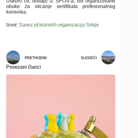
Uskoro će, dodaju iz SPOS-a, biti organizovane
obuke za sticanje sertifikata profesionalnog
korisnika.
Izvor:
Savez pčelarskih organizacija Srbije
PRETHODNI
SLEDEĆI
Povezani članci