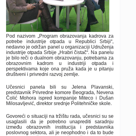
Pod nazivom „Program obrazovanja kadrova za
potrebe industrije otpada u Republici Srbiji“,
nedavno je održan panel u organizaciji Udruženja
industrije otpada Srbije „Hrabri čistač“. Na panelu
je bilo reči o dualnom obrazovanju, potrebama za
obrazovnim kadrom u industriji otpada i
perspektivama koje ona pruža kada je u pitanju
društveni i privredni razvoj zemlje.
Učesnici panela bili su Jelena Plavanski,
predstavnik Privredne komore Beograda, Nevena
Čolić Mohora ispred kompanije Miteco i Dušan
Milosavljević, direktor srednje Politehničke skole.
Govoreći o situaciji na tržištu rada, učesnici su se
usaglasili da je potrebno unaprediti saradnju
između obrazovnih institucija i predstavnika
poslovnog sektora, ali je neophodno i da to bude