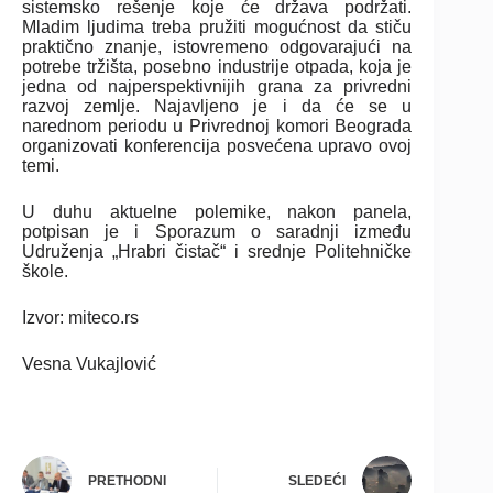
sistemsko rešenje koje će država podržati.
Mladim ljudima treba pružiti mogućnost da stiču
praktično znanje, istovremeno odgovarajući na
potrebe tržišta, posebno industrije otpada, koja je
jedna od najperspektivnijih grana za privredni
razvoj zemlje. Najavljeno je i da će se u
narednom periodu u Privrednoj komori Beograda
organizovati konferencija posvećena upravo ovoj
temi.
U duhu aktuelne polemike, nakon panela,
potpisan je i Sporazum o saradnji između
Udruženja „Hrabri čistač“ i srednje Politehničke
škole.
Izvor: miteco.rs
Vesna Vukajlović
PRETHODNI
SLEDEĆI