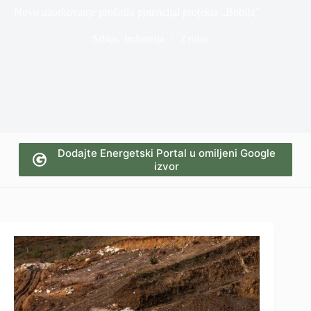
Novo uzorkovanje proširilo potencijal projekta „Bobija”
Srbija
,
Industrija
2 mins
Dodajte Energetski Portal u omiljeni Google
izvor