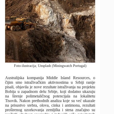
Foto-ilustracija; Unsplash (Miningwatch Portugal)
Australijska kompanija Middle Island Resources, o
čijim smo istraživačkim aktivnostima u Srbiji ranije
pisali, objavila je nove rezultate istraživanja na projektu
Bobija u zapadnom delu Srbije, koji dodatno ukazuju
na širenje polimetaličnog potencijala na lokalitetu
Tisovik. Nakon prethodnih analiza koje su već ukazale
na prisustvo srebra, olova, cinka i antimona, rezultati
proširenog uzorkovanja zemljišta i stena značajno su