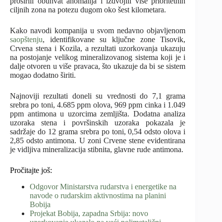
proširili obuhvat anomalija i izdvojili više prioritetnih
ciljnih zona na potezu dugom oko šest kilometara.
Kako navodi kompanija u svom nedavno objavljenom
saopštenju
, identifikovane su ključne zone Tisovik,
Crvena stena i Kozila, a rezultati uzorkovanja ukazuju
na postojanje velikog mineralizovanog sistema koji je i
dalje otvoren u više pravaca, što ukazuje da bi se sistem
mogao dodatno širiti.
Najnoviji rezultati doneli su vrednosti do 7,1 grama
srebra po toni, 4.685 ppm olova, 969 ppm cinka i 1.049
ppm antimona u uzorcima zemljišta. Dodatna analiza
uzoraka stena i površinskih uzoraka pokazala je
sadržaje do 12 grama srebra po toni, 0,54 odsto olova i
2,85 odsto antimona. U zoni Crvene stene evidentirana
je vidljiva mineralizacija stibnita, glavne rude antimona.
Pročitajte još:
Odgovor Ministarstva rudarstva i energetike na
navode o rudarskim aktivnostima na planini
Bobija
Projekat Bobija, zapadna Srbija: novo