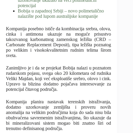
uzorkovanje ukazalo na veći polimetalični
potencijal
Bobija u zapadnoj Srbiji – novo polimetalično
nalazište pod lupom australijske kompanije
Kompanija posebno ističe da kombinacija srebra, olova,
cinka i antimona ukazuje na moguće prisustvo
takozvanog karbonatnog zamenskog ležišta (CRD –
Carbonate Replacement Deposit), tipa ležišta poznatog
po velikim i visokokvalitetnim rudnim telima širom
sveta.
Zanimljivo je i da se projekat Bobija nalazi u poznatom
rudarskom pojasu, svega oko 20 kilometara od rudnika
Veliki Majdan, koji već eksploatiše srebro, olovo i cink.
Upravo ta blizina dodatno pojačava interesovanje za
potencijal čitavog područja.
Kompanija planira nastavak terenskih istraživanja,
dodatno uzorkovanje zemljišta i proveru novih
anomalija na velikim područjima koja do sada nisu bila
obuhvaćena savremenim istraživanjima, što ukazuje da
bi mineralizovani sistem mogao biti znatno širi od
trenutno definisanog područja.