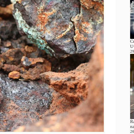
C
Uv
29
Ra
n
26