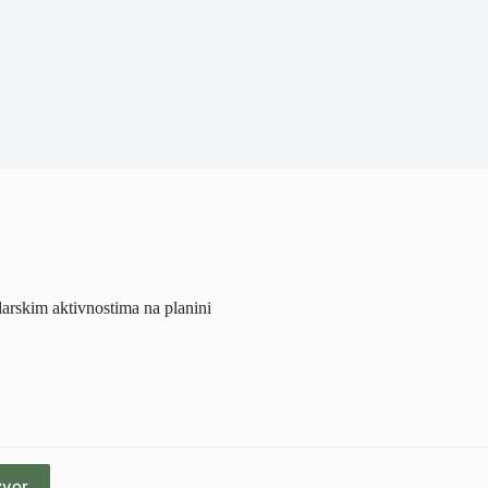
darskim aktivnostima na planini
zvor