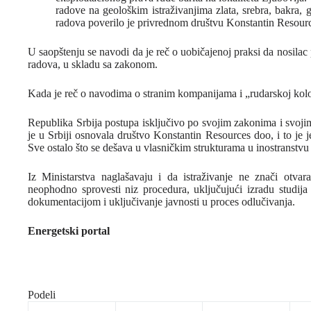
radove na geološkim istraživanjima zlata, srebra, bakra, g
radova poverilo je privrednom društvu Konstantin Resour
U saopštenju se navodi da je reč o uobičajenoj praksi da nosila
radova, u skladu sa zakonom.
Kada je reč o navodima o stranim kompanijama i „rudarskoj koloni
Republika Srbija postupa isključivo po svojim zakonima i svoj
je u Srbiji osnovala društvo Konstantin Resources doo, i to je 
Sve ostalo što se dešava u vlasničkim strukturama u inostranstvu 
Iz Ministarstva naglašavaju i da istraživanje ne znači otvara
neophodno sprovesti niz procedura, uključujući izradu studija
dokumentacijom i uključivanje javnosti u proces odlučivanja.
Energetski portal
Podeli