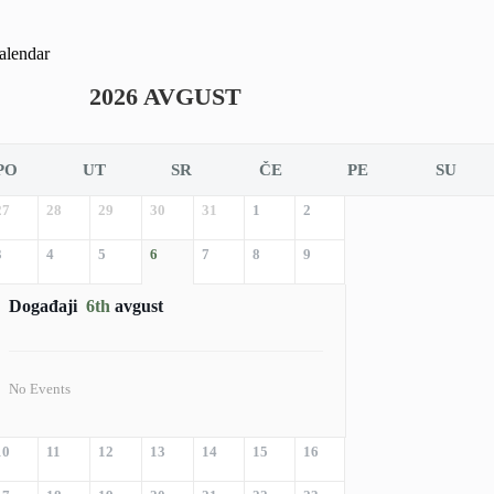
alendar
2026 AVGUST
PO
UT
SR
ČE
PE
SU
27
28
29
30
31
1
2
3
4
5
6
7
8
9
Događaji
6th
avgust
No Events
10
11
12
13
14
15
16