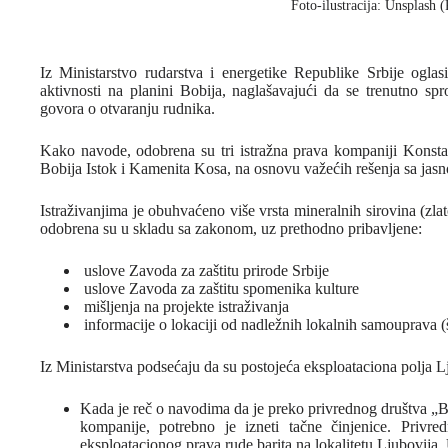
Foto-ilustracija: Unsplash 
Iz Ministarstvo rudarstva i energetike Republike Srbije ogla
aktivnosti na planini Bobija, naglašavajući da se trenutno spr
govora o otvaranju rudnika.
Kako navode, odobrena su tri istražna prava kompaniji Konstan
Bobija Istok i Kamenita Kosa, na osnovu važećih rešenja sa jasn
Istraživanjima je obuhvaćeno više vrsta mineralnih sirovina (zlat
odobrena su u skladu sa zakonom, uz prethodno pribavljene:
⁠ ⁠uslove Zavoda za zaštitu prirode Srbije
⁠ ⁠uslove Zavoda za zaštitu spomenika kulture
⁠ ⁠mišljenja na projekte istraživanja
⁠ ⁠informacije o lokaciji od nadležnih lokalnih samouprava
Iz Ministarstva podsećaju da su postojeća eksploataciona polja L
Kada je reč o navodima da je preko privrednog društva „Bo
kompanije, potrebno je izneti tačne činjenice. Privre
eksploatacionog prava rude barita na lokalitetu Ljubovija.