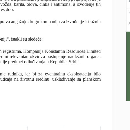
vožđa, barita, olova, cinka i antimona, a izvođenje tih
ces doo.
c prava angažuje drugu kompaniju za izvođenje istražnih
ji“, istakli su sledeće:
im registrima. Kompanija Konstantin Resources Limited
jedini relevantan okvir za postupanje nadležnih organa.
nije predmet odlučivanja u Republici Srbiji.
nje rudnika, jer bi za eventualnu eksploataciju bilo
 uticaja na životnu sredinu, usklađivanje sa planskom