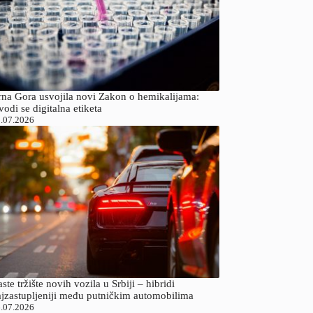
rna Gora usvojila novi Zakon o hemikalijama:
odi se digitalna etiketa
.07.2026
ste tržište novih vozila u Srbiji – hibridi
ajzastupljeniji među putničkim automobilima
.07.2026