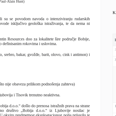
(Paul-Alain Hunt)
K
sili su se povodom navoda o intenziviranju rudarskih
ovode isključivo geološka istraživanja, te da nema ni
tin Resources doo za lokalitete šire područje Bobije,
o definisanim rokovima i uslovima.
o, srebro, bakar, gvožđe, barit, olovo, cink i antimon) i
 (što nije obaveza prilikom podnošenja zahteva)
jubovija i Tisovik trenutno neaktivna.
bija d.o.o.“ došlo do prenosa istražnih prava na strane
dno društvo „Bobija d.o.o.“ iz Ljubovije nosilac je
 U okviru predmetnog eksploatacionog polja prijavilo je