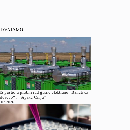
ZDVAJAMO
S pustio u probni rad gasne elektrane „Banatsko
iloševo“ i „Srpska Crnja“
.07.2026