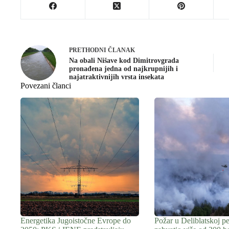
PRETHODNI
ČLANAK
Na obali Nišave kod Dimitrovgrada
pronađena jedna od najkrupnijih i
najatraktivnijih vrsta insekata
Povezani članci
Energetika Jugoistočne Evrope do
Požar u Deliblatskoj pe