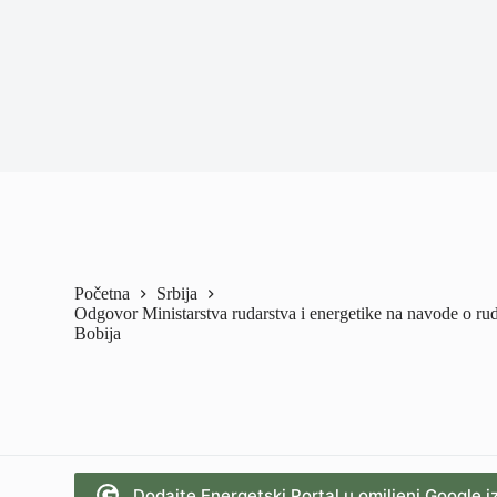
Početna
Srbija
Odgovor Ministarstva rudarstva i energetike na navode o ru
Bobija
Dodajte Energetski Portal u omiljeni Google i