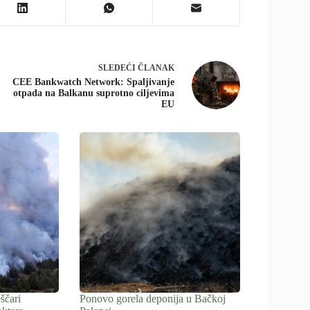
SLEDEĆI
ČLANAK
CEE Bankwatch Network: Spaljivanje
otpada na Balkanu suprotno ciljevima
EU
ščari
Ponovo gorela deponija u Bačkoj