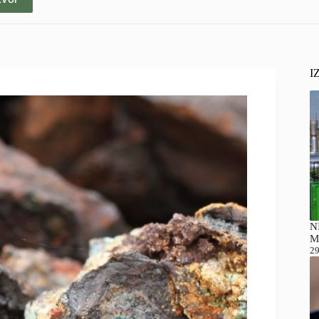
I
NI
M
29