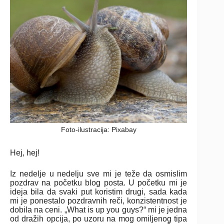
Foto-ilustracija: Pixabay
Hej, hej!
Iz nedelje u nedelju sve mi je teže da osmislim
pozdrav na početku blog posta. U početku mi je
ideja bila da svaki put koristim drugi, sada kada
mi je ponestalo pozdravnih reči, konzistentnost je
dobila na ceni. „What is up you guys?“ mi je jedna
od dražih opcija, po uzoru na mog omiljenog tipa