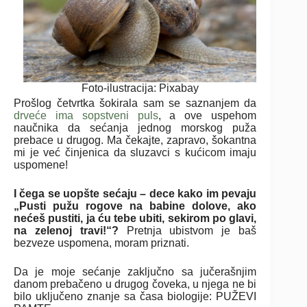
Foto-ilustracija: Pixabay
Prošlog četvrtka šokirala sam se saznanjem da
drveće ima sopstveni puls
, a ove uspehom
naučnika da sećanja jednog morskog puža
prebace u drugog. Ma čekajte, zapravo, šokantna
mi je već činjenica da sluzavci s kućicom imaju
uspomene!
I čega se uopšte sećaju – dece kako im pevaju
„Pusti pužu rogove na babine dolove, ako
nećeš pustiti, ja ću tebe ubiti, sekirom po glavi,
na zelenoj travi!“?
Pretnja ubistvom je baš
bezveze uspomena, moram priznati.
Da je moje sećanje zaključno sa jučerašnjim
danom prebačeno u drugog čoveka, u njega ne bi
bilo uključeno znanje sa časa biologije: PUŽEVI