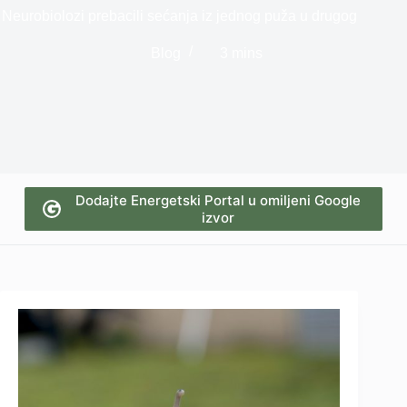
Neurobiolozi prebacili sećanja iz jednog puža u drugog
Blog
3 mins
Dodajte Energetski Portal u omiljeni Google
izvor