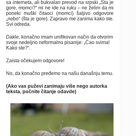
sa interneta, ali bukvalan prevod na srpski „Šta je
gore, momci?“ mi ne ide na ruku – ne želim da mi
poneki muški čitaoci (momci) šaljivo odgovore
„nebo“ (šta je gore). Zapravo me zanima kako ste.
Svi odreda.
Dakle, konačno imam unifikovan način da otvorim
svoje nedeljno neformalno pisanije: „Ćao svima!
Kako ste?“.
Zaista očekujem odgovore!
No, da konačno pređemo na našu današnju temu.
(Ako vas puževi zanimaju više nego autorka
teksta, počnite čitanje odavde)