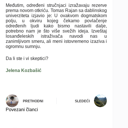
Međutim, određeni stručnjaci izražavaju rezerve
prema novom otkriću. Tomas Rajan sa dablinskog
univerziteta izjavio je: U ovakvom dogmatskom
polju, u okviru kojeg čekamo povlačenje
određenih ljudi kako bismo nastavili dalje,
potrebno nam je što više svežih ideja. Izveštaj
losanđeleskih istraživača navodi nas u
zanimljivom smeru, ali meni istovremeno izaziva i
ogromnu sumnju.
Da li ste i vi skeptici?
Jelena Kozbašić
PRETHODNI
SLEDEĆI
Povezani članci