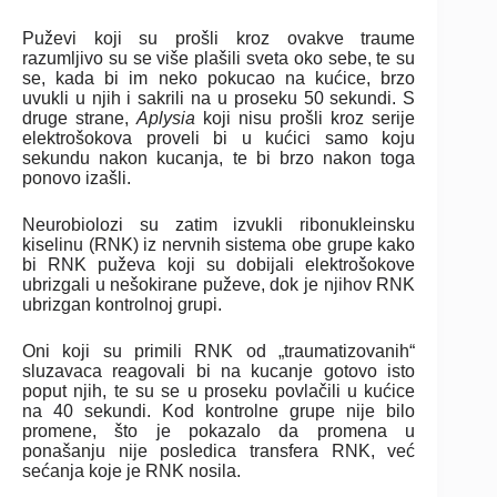
Puževi koji su prošli kroz ovakve traume
razumljivo su se više plašili sveta oko sebe, te su
se, kada bi im neko pokucao na kućice, brzo
uvukli u njih i sakrili na u proseku 50 sekundi. S
druge strane,
Aplysia
koji nisu prošli kroz serije
elektrošokova proveli bi u kućici samo koju
sekundu nakon kucanja, te bi brzo nakon toga
ponovo izašli.
Neurobiolozi su zatim izvukli ribonukleinsku
kiselinu (RNK) iz nervnih sistema obe grupe kako
bi RNK puževa koji su dobijali elektrošokove
ubrizgali u nešokirane puževe, dok je njihov RNK
ubrizgan kontrolnoj grupi.
Oni koji su primili RNK od „traumatizovanih“
sluzavaca reagovali bi na kucanje gotovo isto
poput njih, te su se u proseku povlačili u kućice
na 40 sekundi. Kod kontrolne grupe nije bilo
promene, što je pokazalo da promena u
ponašanju nije posledica transfera RNK, već
sećanja koje je RNK nosila.