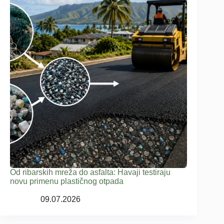
Od ribarskih mreža do asfalta: Havaji testiraju
novu primenu plastičnog otpada
09.07.2026