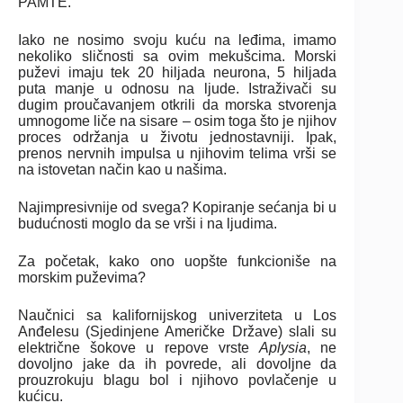
PAMTE.
Iako ne nosimo svoju kuću na leđima, imamo
nekoliko sličnosti sa ovim mekušcima. Morski
puževi imaju tek 20 hiljada neurona, 5 hiljada
puta manje u odnosu na ljude. Istraživači su
dugim proučavanjem otkrili da morska stvorenja
umnogome liče na sisare – osim toga što je njihov
proces održanja u životu jednostavniji. Ipak,
prenos nervnih impulsa u njihovim telima vrši se
na istovetan način kao u našima.
Najimpresivnije od svega? Kopiranje sećanja bi u
budućnosti moglo da se vrši i na ljudima.
Za početak, kako ono uopšte funkcioniše na
morskim puževima?
Naučnici sa kalifornijskog univerziteta u Los
Anđelesu (Sjedinjene Američke Države) slali su
električne šokove u repove vrste
Aplysia
, ne
dovoljno jake da ih povrede, ali dovoljne da
prouzrokuju blagu bol i njihovo povlačenje u
kućicu.