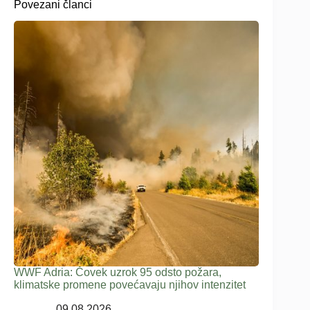
Povezani članci
WWF Adria: Čovek uzrok 95 odsto požara,
klimatske promene povećavaju njihov intenzitet
09.08.2026