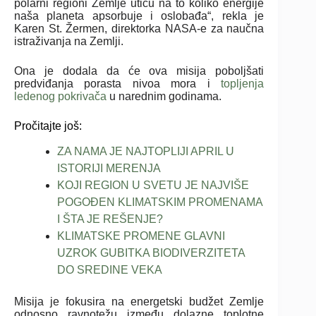
polarni regioni Zemlje utiču na to koliko energije
naša planeta apsorbuje i oslobađa“, rekla je
Karen St. Žermen, direktorka NASA-e za naučna
istraživanja na Zemlji.
Ona je dodala da će ova misija poboljšati
predviđanja porasta nivoa mora i
topljenja
ledenog pokrivača
u narednim godinama.
Pročitajte još:
ZA NAMA JE NAJTOPLIJI APRIL U
ISTORIJI MERENJA
KOJI REGION U SVETU JE NAJVIŠE
POGOĐEN KLIMATSKIM PROMENAMA
I ŠTA JE REŠENJE?
KLIMATSKE PROMENE GLAVNI
UZROK GUBITKA BIODIVERZITETA
DO SREDINE VEKA
Misija je fokusira na energetski budžet Zemlje
odnosno ravnotežu između dolazne toplotne