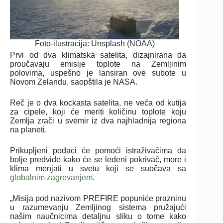
Foto-ilustracija: Unsplash (NOAA)
Prvi od dva klimatska satelita, dizajnirana da
proučavaju emisije toplote na Zemljinim
polovima, uspešno je lansiran ove subote u
Novom Zelandu, saopštila je NASA.
Reč je o dva kockasta satelita, ne veća od kutija
za cipele, koji će meriti količinu toplote koju
Zemlja zrači u svemir iz dva najhladnija regiona
na planeti.
Prikupljeni podaci će pomoći istraživačima da
bolje predvide kako će se ledeni pokrivač, more i
klima menjati u svetu koji se suočava sa
globalnim zagrevanjem
.
„Misija pod nazivom PREFIRE popuniće prazninu
u razumevanju Zemljinog sistema pružajući
našim naučnicima detaljnu sliku o tome kako