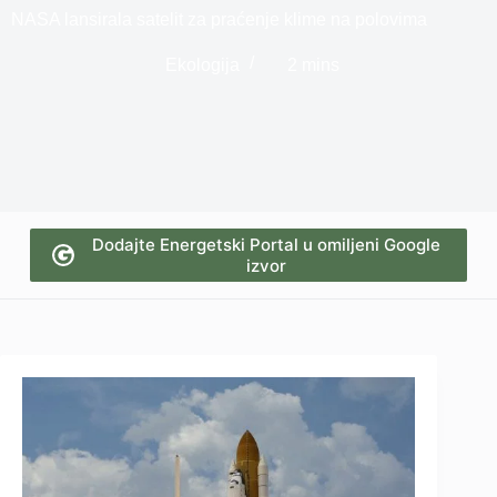
NASA lansirala satelit za praćenje klime na polovima
Ekologija
2 mins
Dodajte Energetski Portal u omiljeni Google
izvor