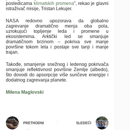
posledicama
klimatskih promena
”, rekao je glavni
istraživač misije, Tristan Lekujer.
NASA redovno upozorava da globalno
zagrevanje dramatično menja oba pola,
uzrokujući topljenje leda i promene u
ekosistemima. Arktički led se smanjuje
dramatičnom brzinom – pokriva sve manje
površine tokom leta i postaje sve tanji i manje
trajan.
Takođe, smanjenje snežnog i ledenog pokrivača
smanjuje reflektivnost površine Zemlje (albedo),
što dovodi do apsorpcije više sunčeve energije i
dodatnog zagrevanja planete.
Milena Maglovski
PRETHODNI
SLEDEĆI