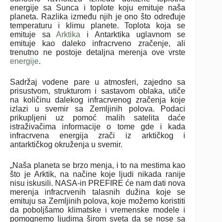
energije sa Sunca i toplote koju emituje naša
planeta. Razlika između njih je ono što određuje
temperaturu i klimu planete. Toplota koja se
emituje sa
Arktika
i Antarktika uglavnom se
emituje kao daleko infracrveno zračenje, ali
trenutno ne postoje detaljna merenja ove vrste
energije
.
Sadržaj vodene pare u atmosferi, zajedno sa
prisustvom, strukturom i sastavom oblaka, utiče
na količinu dalekog infracrvenog zračenja koje
izlazi u svemir sa Zemljinih polova. Podaci
prikupljeni uz pomoć malih satelita daće
istraživačima informacije o tome gde i kada
infracrvena energija zrači iz arktičkog i
antarktičkog okruženja u svemir.
„Naša planeta se brzo menja, i to na mestima kao
što je Arktik, na načine koje ljudi nikada ranije
nisu iskusili. NASA-in PREFIRE će nam dati nova
merenja infracrvenih talasnih dužina koje se
emituju sa Zemljinih polova, koje možemo koristiti
da poboljšamo klimatske i vremenske modele i
pomognemo ljudima širom sveta da se nose sa