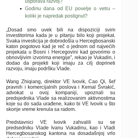
usporava razvoj?
Godinu dana od EU povelje o vetru –
koliki je napredak postignut?
„Dosad smo uvek bili na dispoziciji svim
investitorima kada je u pitanju bilo koji projekat.
Svaka investicija je dobrodošla u Hercegbosanski
katon pogotovo kad je reč o jednom od najvećih
projekata u Bosni i Hercegovini kad govorimo o
obnovljivim izvorima energije”, rekao je Vukadin, i
dodao da projekti koji imaju za cilj doprineti
razvoju, imaju podršku Vlade.
Wang Zhiqiang, direktor VE Ivovik, Cao Qi, šef
pravnih i komercijalnih poslova i Kemal Švrakić,
advokat u ovoj kompaniji, upoznali su
predsjednika Vlade sa realizovanim aktivnostima
koje su do sada urađene, kako bi VE Ivovik u što
skorije vreme krenula sa radom.
Predstavnici VE Ivovik zahvalili su se
predsedniku Vlade Ivanu Vukadinu, kao i Vladi
Hercegbosanskog kantona na dosadašnjoj vrlo