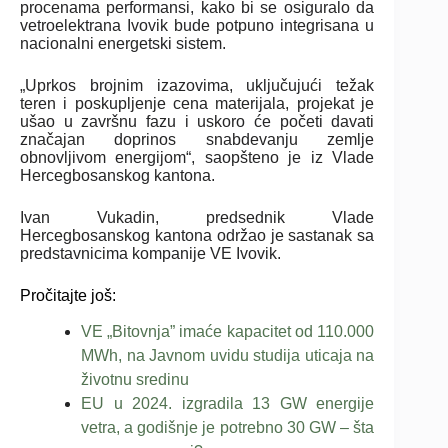
procenama performansi, kako bi se osiguralo da
vetroelektrana Ivovik bude potpuno integrisana u
nacionalni energetski sistem.
„Uprkos brojnim izazovima, uključujući težak
teren i poskupljenje cena materijala, projekat je
ušao u završnu fazu i uskoro će početi davati
značajan doprinos snabdevanju zemlje
obnovljivom energijom“, saopšteno je iz Vlade
Hercegbosanskog kantona.
Ivan Vukadin, predsednik Vlade
Hercegbosanskog kantona održao je sastanak sa
predstavnicima kompanije VE Ivovik.
Pročitajte još:
VE „Bitovnja” imaće kapacitet od 110.000
MWh, na Javnom uvidu studija uticaja na
životnu sredinu
EU u 2024. izgradila 13 GW energije
vetra, a godišnje je potrebno 30 GW – šta