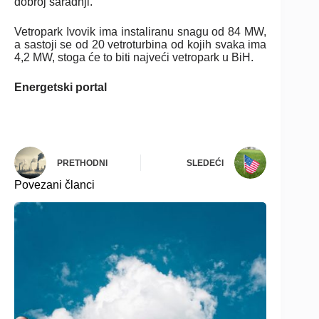
dobroj saradnji.
Vetropark Ivovik ima instaliranu snagu od 84 MW,
a sastoji se od 20 vetroturbina od kojih svaka ima
4,2 MW, stoga će to biti najveći vetropark u BiH.
Energetski portal
PRETHODNI
SLEDEĆI
Povezani članci