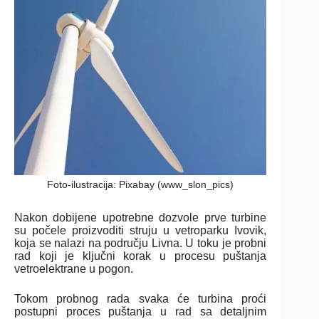
Foto-ilustracija: Pixabay (www_slon_pics)
Nakon dobijene upotrebne dozvole prve turbine
su počele proizvoditi struju u vetroparku Ivovik,
koja se nalazi na području Livna. U toku je probni
rad koji je ključni korak u procesu puštanja
vetroelektrane u pogon.
Tokom probnog rada svaka će turbina proći
postupni proces puštanja u rad sa detaljnim