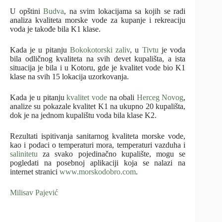
U opštini
Budva
, na svim lokacijama sa kojih se radi
analiza kvaliteta morske vode za kupanje i rekreaciju
voda je takođe bila K1 klase.
Kada je u pitanju
Bokokotorski zaliv
, u
Tivtu
je voda
bila odličnog kvaliteta na svih devet kupališta, a ista
situacija je bila i u Kotoru, gde je kvalitet vode bio K1
klase na svih 15 lokacija uzorkovanja.
Kada je u pitanju
kvalitet vode
na obali
Herceg Novog
,
analize su pokazale kvalitet K1 na ukupno 20 kupališta,
dok je na jednom kupalištu voda bila klase K2.
Rezultati ispitivanja sanitarnog kvaliteta morske vode,
kao i podaci o temperaturi mora, temperaturi vazduha i
salinitetu
za svako pojedinačno kupalište, mogu se
pogledati na posebnoj aplikaciji koja se nalazi na
internet stranici
www.morskodobro.com
.
Milisav Pajević