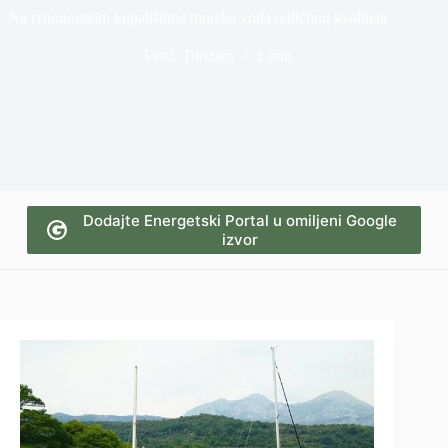
Na crnogorskim kupalištima morska voda odličnog kvaliteta
Vesti
,
Turizam
1 min
Dodajte Energetski Portal u omiljeni Google
izvor