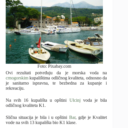
Foto: Pixabay.com
Ovi rezultati potvrđuju da je morska voda na
crnogorskim
kupalištima odličnog kvaliteta, odnosno da
je sanitarno ispravna, te bezbedna za kupanje i
rekreaciju.
Na svih 16 kupališta u opštini
Ulcinj
voda je bila
odličnog kvaliteta K1.
Slična situacija je bila i u opštini
Bar
, gdje je Kvalitet
vode na svih 13 kupališta bio K1 klase.