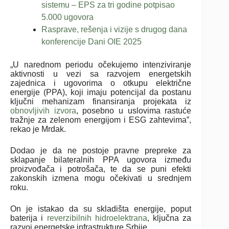
sistemu – EPS za tri godine potpisao
5.000 ugovora
Rasprave, rešenja i vizije s drugog dana
konferencije Dani OIE 2025
„U narednom periodu očekujemo intenziviranje
aktivnosti u vezi sa razvojem energetskih
zajednica i ugovorima o otkupu električne
energije (PPA), koji imaju potencijal da postanu
ključni mehanizam finansiranja projekata iz
obnovljivih izvora
, posebno u uslovima rastuće
tražnje za zelenom energijom i ESG zahtevima”,
rekao je Mrdak.
Dodao je da ne postoje pravne prepreke za
sklapanje bilateralnih PPA ugovora između
proizvođača i potrošača, te da se puni efekti
zakonskih izmena mogu očekivati u srednjem
roku.
On je istakao da su skladišta energije, poput
baterija i
reverzibilnih hidroelektrana
, ključna za
razvoj energetske infrastrukture Srbije.