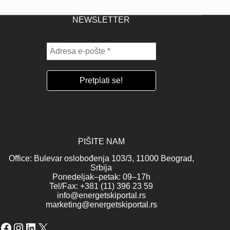
NEWSLETTER
PIŠITE NAM
Office: Bulevar oslobođenja 103/3, 11000 Beograd,
Srbija
Ponedeljak–petak: 09–17h
Tel/Fax: +381 (11) 396 23 59
info@energetskiportal.rs
marketing@energetskiportal.rs
Facebook
Instagram
LinkedIn
X