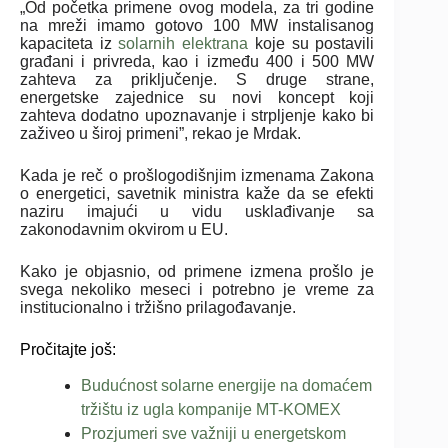
„Od početka primene ovog modela, za tri godine
na mreži imamo gotovo 100 MW instalisanog
kapaciteta iz
solarnih elektrana
koje su postavili
građani i privreda, kao i između 400 i 500 MW
zahteva za priključenje. S druge strane,
energetske zajednice su novi koncept koji
zahteva dodatno upoznavanje i strpljenje kako bi
zaživeo u široj primeni”, rekao je Mrdak.
Kada je reč o prošlogodišnjim izmenama Zakona
o energetici, savetnik ministra kaže da se efekti
naziru imajući u vidu usklađivanje sa
zakonodavnim okvirom u EU.
Kako je objasnio, od primene izmena prošlo je
svega nekoliko meseci i potrebno je vreme za
institucionalno i tržišno prilagođavanje.
Pročitajte još:
Budućnost solarne energije na domaćem
tržištu iz ugla kompanije MT-KOMEX
Prozjumeri sve važniji u energetskom