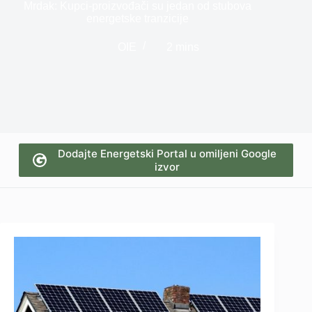
Mrdak: Kupci-proizvođači su jedan od stubova
energetske tranzicije
OIE
2 mins
Dodajte Energetski Portal u omiljeni Google
izvor