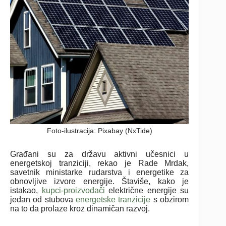
Foto-ilustracija: Pixabay (NxTide)
Građani su za državu aktivni učesnici u
energetskoj tranziciji, rekao je Rade Mrdak,
savetnik ministarke rudarstva i energetike za
obnovljive izvore energije. Štaviše, kako je
istakao,
kupci-proizvođači
električne energije su
jedan od stubova
energetske tranzicije
s obzirom
na to da prolaze kroz dinamičan razvoj.