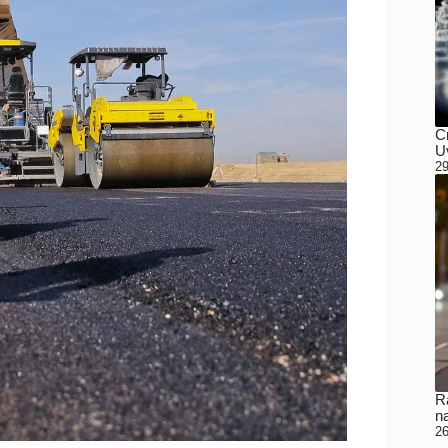
C
Uv
29
Ra
n
26