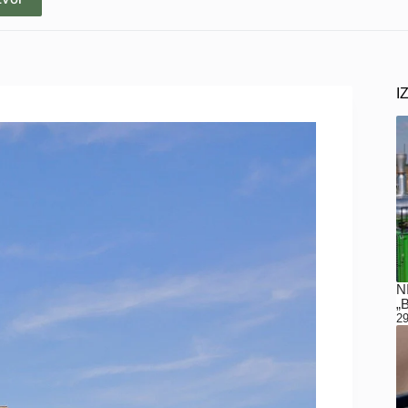
I
N
„
29