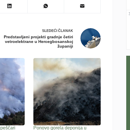
SLEDEĆI
ČLANAK
Predstavljeni projekti gradnje četiri
vetroelektrane u Hercegbosanskoj
županiji
 peščari
Ponovo gorela deponija u