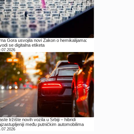
rna Gora usvojila novi Zakon o hemikalijama:
odi se digitalna etiketa
.07.2026
ste tržište novih vozila u Srbiji – hibridi
ajzastupljeniji među putničkim automobilima
.07.2026