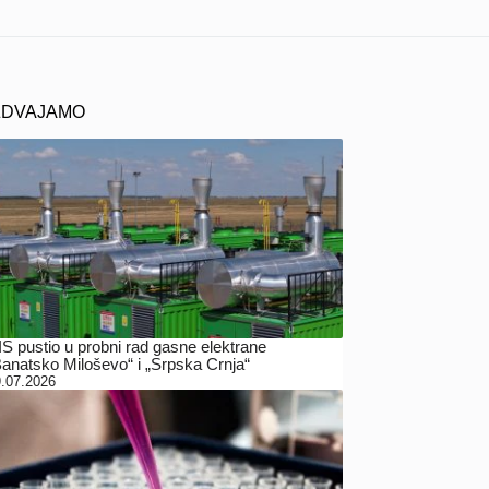
ZDVAJAMO
IS pustio u probni rad gasne elektrane
Banatsko Miloševo“ i „Srpska Crnja“
.07.2026