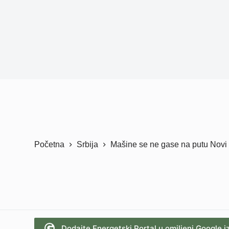
Početna
Srbija
Mašine se ne gase na putu Novi 
Dodajte Energetski Portal u omiljeni Google i