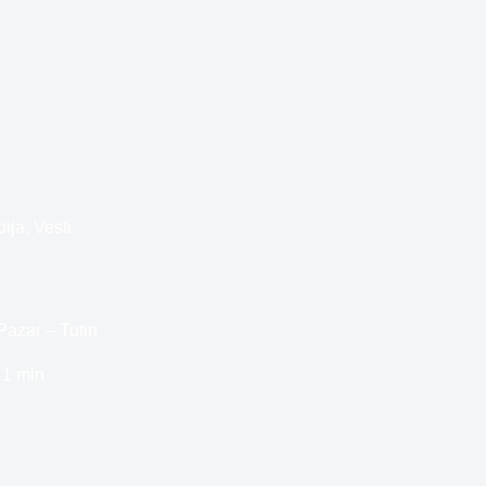
bija
,
Vesti
Pazar – Tutin
1 min