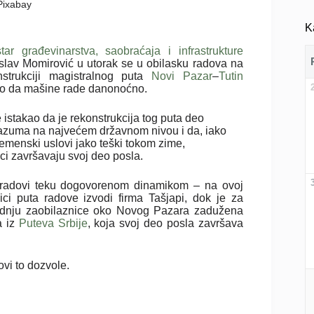
 Pixabay
K
star građevinarstva, saobraćaja i infrastrukture
slav Momirović u utorak se u obilasku radova na
nstrukciji magistralnog puta
Novi Pazar
–
Tutin
io da mašine rade danonoćno.
 istakao da je rekonstrukcija tog puta deo
azuma na najvećem državnom nivou i da, iako
emenski uslovi jako teški tokom zime,
ci završavaju svoj deo posla.
 radovi teku dogovorenom dinamikom – na ovoj
ici puta radove izvodi firma Tašjapi, dok je za
adnju zaobilaznice oko Novog Pazara zadužena
a iz
Puteva Srbije
, koja svoj deo posla završava
ovi to dozvole.