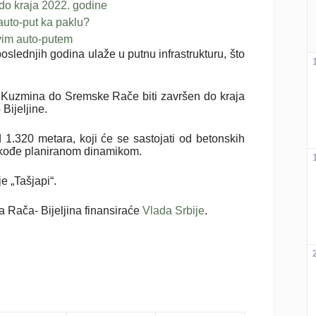
do kraja 2022. godine
 auto-put ka paklu?
vim auto-putem
lednjih godina ulaže u putnu infrastrukturu, što
Kuzmina do Sremske Rače biti završen do kraja
Bijeljine.
 1.320 metara, koji će se sastojati od betonskih
 takođe planiranom dinamikom.
e „Tašjapi“.
 Rača- Bijeljina finansiraće
Vlada Srbije
.