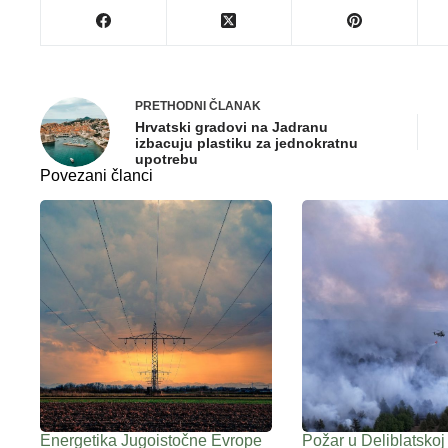
PRETHODNI
ČLANAK
Hrvatski gradovi na Jadranu
izbacuju plastiku za jednokratnu
upotrebu
Povezani članci
Energetika Jugoistočne Evrope
Požar u Deliblatskoj