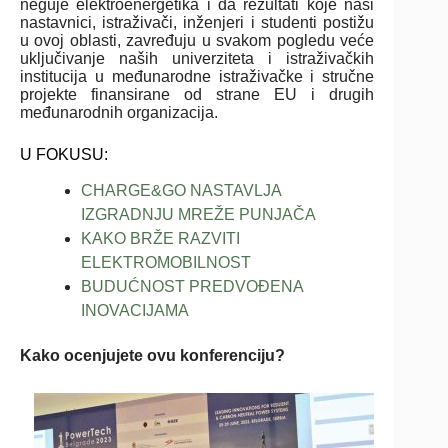
neguje elektroenergetika i da rezultati koje naši
nastavnici, istraživači, inženjeri i studenti postižu
u ovoj oblasti, zavređuju u svakom pogledu veće
uključivanje naših univerziteta i istraživačkih
institucija u međunarodne istraživačke i stručne
projekte finansirane od strane EU i drugih
međunarodnih organizacija.
U FOKUSU:
CHARGE&GO NASTAVLJA
IZGRADNJU MREŽE PUNJAČA
KAKO BRŽE RAZVITI
ELEKTROMOBILNOST
BUDUĆNOST PREDVOĐENA
INOVACIJAMA
Kako ocenjujete ovu konferenciju?