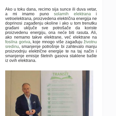
Ako u toku dana, recimo sija sunce ili duva vetar,
a mi imamo puno
solarnih elektrana
i
vetroelektrana, proizvedena električna energija ne
doprinosi zagađenju okoline i ako u tom trenutku
građani uključe sve potrošače da koriste
proizvedenu energiju, ona neće biti rasuta. Ali,
ako nemamo takve elektrane, već elektrane na
fosilna goriva
, koje mnogo više zagađuju
životnu
sredinu
, smanjenje potrošnje bi zahtevalo manju
proizvodnju električne energije te na taj način i
smanjenje emisije štetnih gasova staklene bašte
iz ovih elektrana.