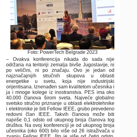
Foto: PowerTech Belgrade 2023
– Ovakva konferencija nikada do sada nije
održana na teritoriji zemalja bivše Jugoslavije, ni
po veličini, ni po značaju. Ovo je jedan od
najznačajnijih stručnih skupova u oblasti
energetike u svetu, koja nije industrijski
orijentisana. Iznenađen sam kvalitetom učesnika i
ja i mnoge kolege iz inostranstva. PES ima oko
40.000 članova širom sveta. Najveće globalno
svetsko stručno priznanje u oblasti elektrotehnike
i elektronike je biti Fellow IEEE, grubo prevedeno
redovni član IEEE. Takvih članova može biti
najviše 0,1 odsto od ukupnog broja članova tog
društva. Na ovoj konferenciji je od ukupnog broja
učesnika (oko 600) bilo više od 26 istraživača u
zvanju Fellow IEEE, što je više od četiri odsto,