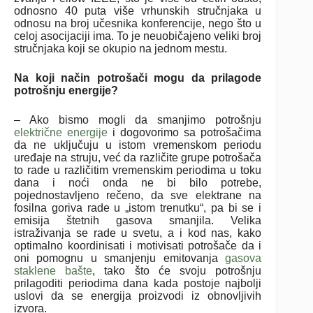
odnosno 40 puta više vrhunskih stručnjaka u
odnosu na broj učesnika konferencije, nego što u
celoj asocijaciji ima. To je neuobičajeno veliki broj
stručnjaka koji se okupio na jednom mestu.
Na koji način potrošači mogu da prilagode
potrošnju energije?
– Ako bismo mogli da smanjimo potrošnju
električne energije
i dogovorimo sa potrošačima
da ne uključuju u istom vremenskom periodu
uređaje na struju, već da različite grupe potrošača
to rade u različitim vremenskim periodima u toku
dana i noći onda ne bi bilo potrebe,
pojednostavljeno rečeno, da sve elektrane na
fosilna goriva rade u „istom trenutku“, pa bi se i
emisija štetnih gasova smanjila. Velika
istraživanja se rade u svetu, a i kod nas, kako
optimalno koordinisati i motivisati potrošače da i
oni pomognu u smanjenju emitovanja
gasova
staklene bašte
, tako što će svoju potrošnju
prilagoditi periodima dana kada postoje najbolji
uslovi da se energija proizvodi iz obnovljivih
izvora.