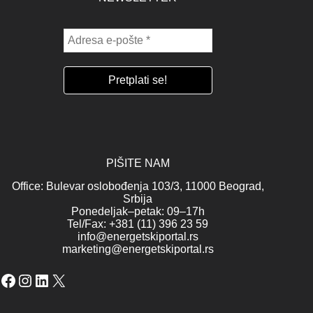
PIŠITE NAM
Office: Bulevar oslobođenja 103/3, 11000 Beograd,
Srbija
Ponedeljak–petak: 09–17h
Tel/Fax: +381 (11) 396 23 59
info@energetskiportal.rs
marketing@energetskiportal.rs
Facebook
Instagram
LinkedIn
X