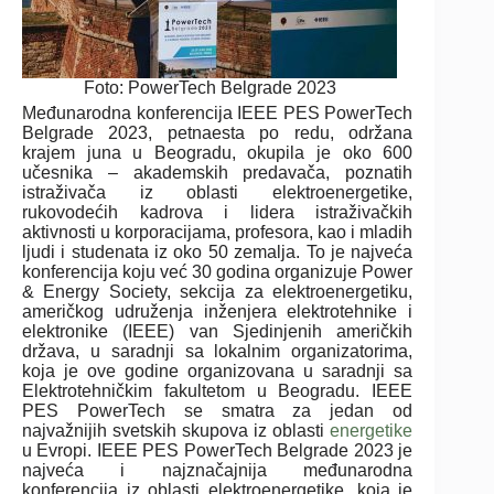
Foto: PowerTech Belgrade 2023
Međunarodna konferencija IEEE PES PowerTech
Belgrade 2023, petnaesta po redu, održana
krajem juna u Beogradu, okupila je oko 600
učesnika – akademskih predavača, poznatih
istraživača iz oblasti elektroenergetike,
rukovodećih kadrova i lidera istraživačkih
aktivnosti u korporacijama, profesora, kao i mladih
ljudi i studenata iz oko 50 zemalja. To je najveća
konferencija koju već 30 godina organizuje Power
& Energy Society, sekcija za elektroenergetiku,
američkog udruženja inženjera elektrotehnike i
elektronike (IEEE) van Sjedinjenih američkih
država, u saradnji sa lokalnim organizatorima,
koja je ove godine organizovana u saradnji sa
Elektrotehničkim fakultetom u Beogradu. IEEE
PES PowerTech se smatra za jedan od
najvažnijih svetskih skupova iz oblasti
energetike
u Evropi. IEEE PES PowerTech Belgrade 2023 je
najveća i najznačajnija međunarodna
konferencija iz oblasti elektroenergetike, koja je