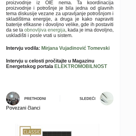
proizvodnje iz OIE nema. Ta koordinacija
proizvodnje i potrošnje je bila jedna od glavnih
tema diskusije vezane za upravljanje potrošnjom i
skladištima energije, a druga je kako napraviti
baterije efikasne i dovoljno velike, gde ih postaviti
da se ta
obnovljiva energija
, kada je ima dovoljno,
uskladišti i posle vrati u sistem.
Intervju vodila:
Mirjana Vujadinović Tomevski
Intervju u celosti pročitajte u Magazinu
Energetskog portala
ELEKTROMOBILNOST
PRETHODNI
SLEDEĆI
Povezani članci