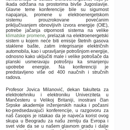
ikada održana na prostorima bivše Jugoslavije.
Glavne teme konferencije bile su sigurnost
napajanja, promene u elektroenergetskom
sistemu prouzrokovane povećanim
priključivanjem obnovljivih izvora energije (OIE),
potrebe jačanja otpornosti sistema na velike
klimatske promene
, prelazak na elektroenergetski
sistem u kojem neće biti emisije štetnih gasova
staklene bašte, zatim integrisanje električnih
automobila, kao i upravljanje potrošnjom energije,
odnosno kako uključiti male i velike potrošače da
planski usmeravaju potrošnju ka smanjenju
upotrebe energije. Na konferenciji je
predstavljeno više od 400 naučnih i stručnih
radova.
Profesor Jovica Milanović, dekan fakulteta za
elektrotehniku i elektroniku Univerziteta u
Mančesteru u Velikoj Britaniji, inostrani član
Srpske akademije inženjerskih nauka i počasni
ko-predsedavajući konferencije, u razgovoru za
naš časopis je istakao da je najveća korist ovog
skupa u Beogradu za našu zemlju da Evropa i
svet vide da se u našem glavnom gradu i dalje