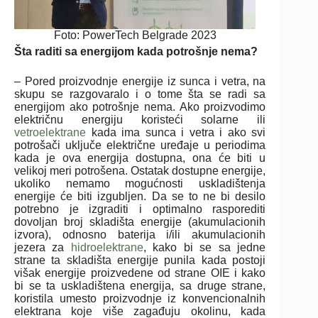
Foto: PowerTech Belgrade 2023
Šta raditi sa energijom kada potrošnje nema?
– Pored proizvodnje energije iz sunca i vetra, na
skupu se razgovaralo i o tome šta se radi sa
energijom ako potrošnje nema. Ako proizvodimo
električnu energiju koristeći solarne ili
vetroelektrane
kada ima sunca i vetra i ako svi
potrošači uključe električne uređaje u periodima
kada je ova energija dostupna, ona će biti u
velikoj meri potrošena. Ostatak dostupne energije,
ukoliko nemamo mogućnosti uskladištenja
energije će biti izgubljen. Da se to ne bi desilo
potrebno je izgraditi i optimalno rasporediti
dovoljan broj skladišta energije (akumulacionih
izvora), odnosno baterija i/ili akumulacionih
jezera za
hidroelektrane
, kako bi se sa jedne
strane ta skladišta energije punila kada postoji
višak energije proizvedene od strane OIE i kako
bi se ta uskladištena energija, sa druge strane,
koristila umesto proizvodnje iz konvencionalnih
elektrana koje više zagađuju okolinu, kada