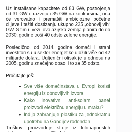
Uz instalisane kapacitete od 83 GW, postrojenja
od 31 GW u razvoju i 35 GW na konkursima, ona
će verovatno i premašiti ambiciozne početne
ciljeve i težiti dostizanju ukupno 225 „obnovljivih“
GW. S tim u vezi, ova azijska zemlja planira do do
2030. godine troši 40 odsto zelene energije.
Posledično, od 2014. godine domaći i strani
investitori su u sektor energetike uložili više od 42
milijarde dolara. Ugljenični otisak je u odnosu na
2005. godinu značajno opao, i to za 35 odsto.
Pročitajte još:
Sve više domaćinstava u Evropi koristi
energiju iz obnovljivih izvora
Kako inovativni anti-solarni panel
proizvodi električnu energiju u mraku?
Indija zabranjuje plastiku za jednokratnu
upotrebu na Gandijev rođendan
Troškovi proizvodnje struje iz fotonaponskih