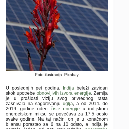
Foto-ilustracija: Pixabay
U poslednjih pet godina,
Indija
beleži zavidan
skok upotrebe
obnovljivih izvora energije
. Zemlja
je u prošlosti viziju svog privrednog rasta
zasnivala na sagorevanju
uglja
, a od 2014. do
2019. godine udeo
čiste energije
u indijskom
energetskom miksu se povećava za 17,5 odsto
svake godine. Na taj način, on je u konačnom
bilansu porastao sa 6 na 10 odsto, a Indija je