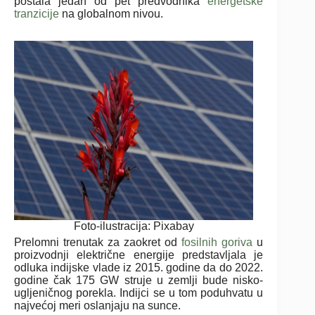
postala jedan od pet predvodnika
energetske
tranzicije
na globalnom nivou.
Foto-ilustracija: Pixabay
Prelomni trenutak za zaokret od
fosilnih goriva
u
proizvodnji električne energije predstavljala je
odluka indijske vlade iz 2015. godine da do 2022.
godine čak 175 GW struje u zemlji bude nisko-
ugljeničnog porekla. Indijci se u tom poduhvatu u
najvećoj meri oslanjaju na sunce.