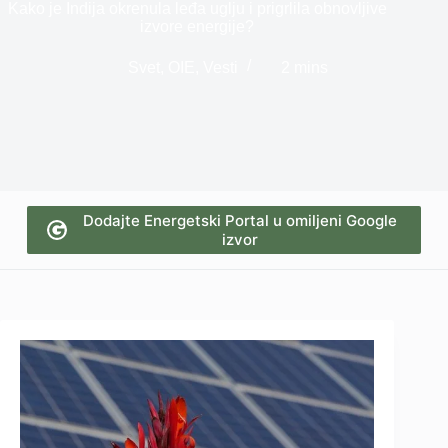
Kako je Indija okrenula leđa uglju i prigrlila obnovljive
izvore energije?
Svet
,
OIE
,
Vesti
2 mins
Dodajte Energetski Portal u omiljeni Google
izvor