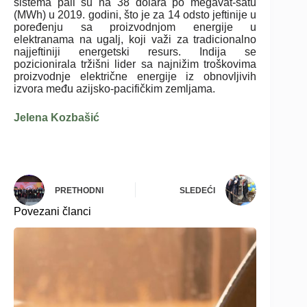
sistema pali su na 38 dolara po megavat-satu
(MWh) u 2019. godini, što je za 14 odsto jeftinije u
poređenju sa proizvodnjom energije u
elektranama na ugalj, koji važi za tradicionalno
najjeftiniji energetski resurs. Indija se
pozicionirala tržišni lider sa najnižim troškovima
proizvodnje električne energije iz obnovljivih
izvora među azijsko-pacifičkim zemljama.
Jelena Kozbašić
PRETHODNI
SLEDEĆI
Povezani članci