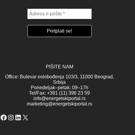
PIŠITE NAM
Office: Bulevar oslobođenja 103/3, 11000 Beograd,
Srbija
Ponedeljak–petak: 09–17h
Tel/Fax: +381 (11) 396 23 59
info@energetskiportal.rs
marketing@energetskiportal.rs
Facebook
Instagram
LinkedIn
X