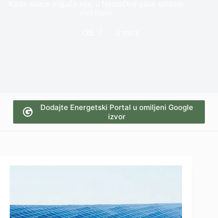
Kada sunce najjače sija, u Nemačkoj gase solarne
elektrane
OIE
2 mins
Dodajte Energetski Portal u omiljeni Google
izvor