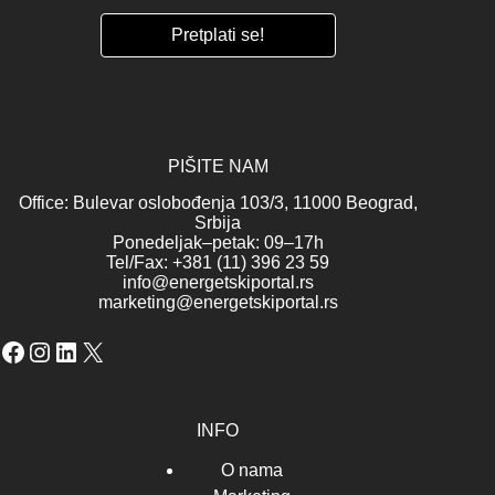
PIŠITE NAM
Office: Bulevar oslobođenja 103/3, 11000 Beograd,
Srbija
Ponedeljak–petak: 09–17h
Tel/Fax: +381 (11) 396 23 59
info@energetskiportal.rs
marketing@energetskiportal.rs
Facebook
Instagram
LinkedIn
X
INFO
O nama