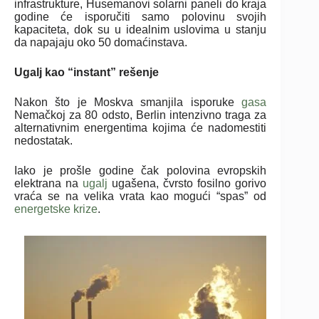
infrastrukture, Husemanovi solarni paneli do kraja
godine će isporučiti samo polovinu svojih
kapaciteta, dok su u idealnim uslovima u stanju
da napajaju oko 50 domaćinstava.
Ugalj kao “instant” rešenje
Nakon što je Moskva smanjila isporuke
gasa
Nemačkoj za 80 odsto, Berlin intenzivno traga za
alternativnim energentima kojima će nadomestiti
nedostatak.
Iako je prošle godine čak polovina evropskih
elektrana na
ugalj
ugašena, čvrsto fosilno gorivo
vraća se na velika vrata kao mogući “spas” od
energetske krize
.