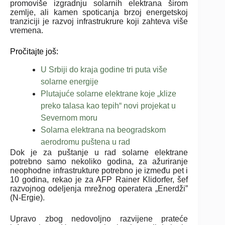
promoviše izgradnju solarnih elektrana širom
zemlje, ali kamen spoticanja brzoj energetskoj
tranziciji je razvoj infrastrukrure koji zahteva više
vremena.
Pročitajte još:
U Srbiji do kraja godine tri puta više
solarne energije
Plutajuće solarne elektrane koje „klize
preko talasa kao tepih“ novi projekat u
Severnom moru
Solarna elektrana na beogradskom
aerodromu puštena u rad
Dok je za puštanje u rad solarne elektrane
potrebno samo nekoliko godina, za ažuriranje
neophodne infrastrukture potrebno je između pet i
10 godina, rekao je za AFP Rainer Klidorfer, šef
razvojnog odeljenja mrežnog operatera „Enerdži”
(N-Ergie).
Upravo zbog nedovoljno razvijene prateće