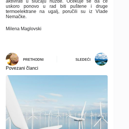
aktivirati u slučaju nužde. Očekuje se da će
uskoro ponovo u rad biti puštene i druge
termoelektrane na ugalj, poručili su iz Vlade
Nemačke.
Milena Maglovski
PRETHODNI
SLEDEĆI
Povezani članci