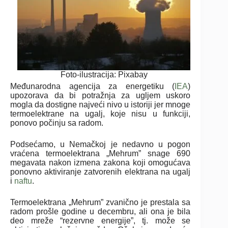
Foto-ilustracija: Pixabay
Međunarodna agencija za energetiku (
IEA
)
upozorava da bi potražnja za ugljem uskoro
mogla da dostigne najveći nivo u istoriji jer mnoge
termoelektrane na ugalj, koje nisu u funkciji,
ponovo počinju sa radom.
Podsećamo, u Nemačkoj je nedavno u pogon
vraćena termoelektrana „Mehrum” snage 690
megavata nakon izmena zakona koji omogućava
ponovno aktiviranje zatvorenih elektrana na ugalj
i
naftu
.
Termoelektrana „Mehrum” zvanično je prestala sa
radom prošle godine u decembru, ali ona je bila
deo mreže “rezervne energije”, tj. može se