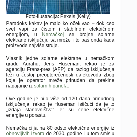
Foto-ilustracija: Pexels (Kelly)
Paradoks kakav je malo ko očekivao – dok ceo
svet vapi za čistom i stabilnom električnom
energijom, u
Nemačkoj
se brojne solarne
elektrane isključuju sa mreže i to baš onda kada
proizvode najviše struje.
Vlasnik jedne solarne elektrane u nemačkom
gradu Aurahu, Jens Huseman, rekao je za
agenciju Frans-pres (AFP) da razlog isključenja
leži u čestoj preopterećenosti dalekovoda zbog
koje je operator mreže prinuđen da prekine
napajanje iz
solarnih panela
.
Ove godine je bilo više od 120 dana prinudnog
isključenja, rekao je Huseman ističući da je to
„izdaja stanovništva“ jer su cene električne
energije u porastu.
Nemačka cilja na 80 odsto električne energije iz
obnovljivih izvora
do 2030. godine i u tom smislu