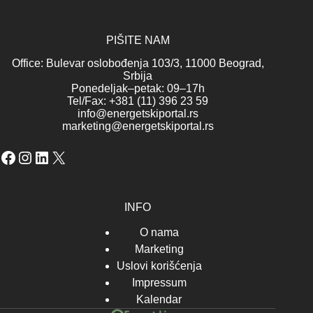
PIŠITE NAM
Office: Bulevar oslobođenja 103/3, 11000 Beograd,
Srbija
Ponedeljak–petak: 09–17h
Tel/Fax: +381 (11) 396 23 59
info@energetskiportal.rs
marketing@energetskiportal.rs
Facebook
Instagram
LinkedIn
X
INFO
O nama
Marketing
Uslovi korišćenja
Impressum
Kalendar