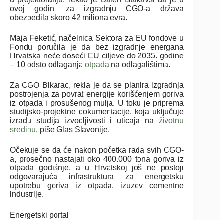
ovoj godini za izgradnju CGO-a država
obezbedila skoro 42 miliona evra.
Maja Feketić, načelnica Sektora za EU fondove u
Fondu poručila je da bez izgradnje energana
Hrvatska neće doseći EU ciljeve do 2035. godine
– 10 odsto odlaganja
otpada
na odlagalištima.
Za CGO Bikarac, rekla je da se planira izgradnja
postrojenja za povrat energije korišćenjem goriva
iz otpada i prosušenog mulja. U toku je priprema
studijsko-projektne dokumentacije, koja uključuje
izradu studija izvodljivosti i uticaja na
životnu
sredinu
, piše Glas Slavonije.
Očekuje se da će nakon početka rada svih CGO-
a, prosečno nastajati oko 400.000 tona goriva iz
otpada godišnje, a u Hrvatskoj još ne postoji
odgovarajuća infrastruktura za energetsku
upotrebu goriva iz otpada, izuzev cementne
industrije.
Energetski portal