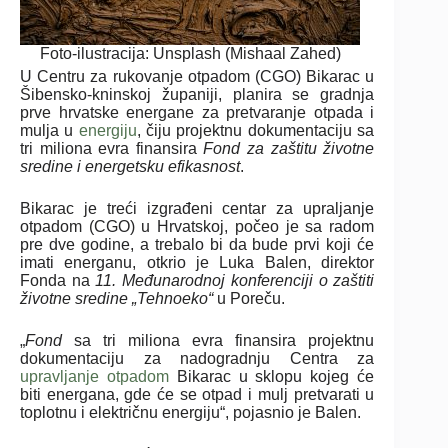
Foto-ilustracija: Unsplash (Mishaal Zahed)
U Centru za rukovanje otpadom (CGO) Bikarac u
Šibensko-kninskoj županiji, planira se gradnja
prve hrvatske energane za pretvaranje otpada i
mulja u
energiju
, čiju projektnu dokumentaciju sa
tri miliona evra finansira
Fond za zaštitu životne
sredine i energetsku efikasnost
.
Bikarac je treći izgrađeni centar za upraljanje
otpadom (CGO) u Hrvatskoj, počeo je sa radom
pre dve godine, a trebalo bi da bude prvi koji će
imati energanu, otkrio je Luka Balen, direktor
Fonda na
11. Međunarodnoj konferenciji o zaštiti
životne sredine „Tehnoeko“
u Poreču.
„
Fond
sa tri miliona evra finansira projektnu
dokumentaciju za nadogradnju Centra za
upravljanje otpadom
Bikarac u sklopu kojeg će
biti energana, gde će se otpad i mulj pretvarati u
toplotnu i električnu energiju“, pojasnio je Balen.