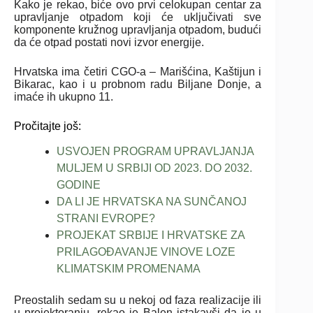
Kako je rekao, biće ovo prvi celokupan centar za
upravljanje otpadom koji će uključivati sve
komponente kružnog upravljanja otpadom, budući
da će otpad postati novi izvor energije.
Hrvatska ima četiri CGO-a – Marišćina, Kaštijun i
Bikarac, kao i u probnom radu Biljane Donje, a
imaće ih ukupno 11.
Pročitajte još:
USVOJEN PROGRAM UPRAVLJANJA
MULJEM U SRBIJI OD 2023. DO 2032.
GODINE
DA LI JE HRVATSKA NA SUNČANOJ
STRANI EVROPE?
PROJEKAT SRBIJE I HRVATSKE ZA
PRILAGOĐAVANJE VINOVE LOZE
KLIMATSKIM PROMENAMA
Preostalih sedam su u nekoj od faza realizacije ili
u projektoranju, rekao je Balen istakavši da je u