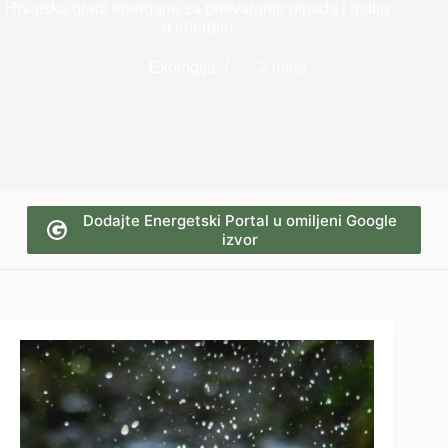
Hrvatska gradi energanu za pretvaranje otpada i mulja
u energiju
Ekologija
2 mins
Dodajte Energetski Portal u omiljeni Google
izvor