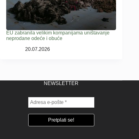
EU zabranila velikim kompanijama uništavanje
neprodane odeće i obuće
20.07.2026
NEWSLETTER