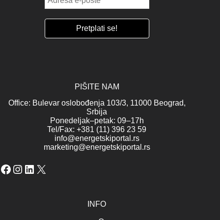
PIŠITE NAM
Office: Bulevar oslobođenja 103/3, 11000 Beograd,
Srbija
Ponedeljak–petak: 09–17h
Tel/Fax: +381 (11) 396 23 59
info@energetskiportal.rs
marketing@energetskiportal.rs
Facebook
Instagram
LinkedIn
X
INFO