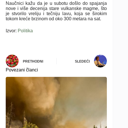
Naučnici kažu da je u subotu došlo do spajanja
nove i više decenija stare vulkanske magme, što
je stvorilo vreliju i tečniju lavu, koja se širokim
tokom kreće brzinom od oko 300 metara na sat.
Izvor:
Politika
PRETHODNI
SLEDEĆI
Povezani članci