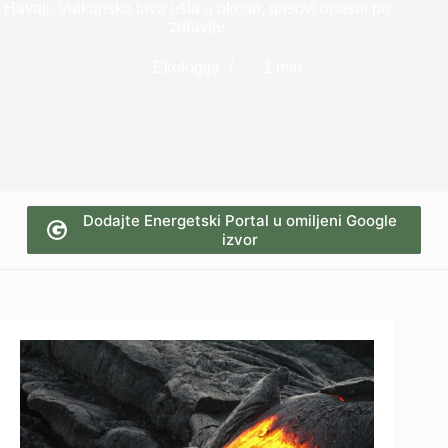
Havaji: Vulkanska lava ušla u okean, gasovi opasni po
zdravlje
Ekologija
1 min
Dodajte Energetski Portal u omiljeni Google
izvor