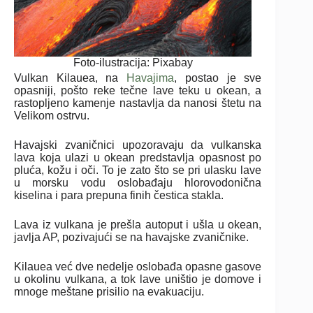
Foto-ilustracija: Pixabay
Vulkan Kilauea, na
Havajima
, postao je sve
opasniji, pošto reke tečne lave teku u okean, a
rastopljeno kamenje nastavlja da nanosi štetu na
Velikom ostrvu.
Havajski zvaničnici upozoravaju da vulkanska
lava koja ulazi u okean predstavlja opasnost po
pluća, kožu i oči. To je zato što se pri ulasku lave
u morsku vodu oslobađaju hlorovodonična
kiselina i para prepuna finih čestica stakla.
Lava iz vulkana je prešla autoput i ušla u okean,
javlja AP, pozivajući se na havajske zvaničnike.
Kilauea već dve nedelje oslobađa opasne gasove
u okolinu vulkana, a tok lave uništio je domove i
mnoge meštane prisilio na evakuaciju.