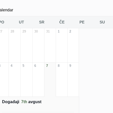
alendar
PO
UT
SR
ČE
PE
SU
27
28
29
30
31
1
2
3
4
5
6
7
8
9
Događaji
7th
avgust