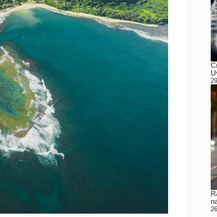
C
Uv
29
Ra
n
26