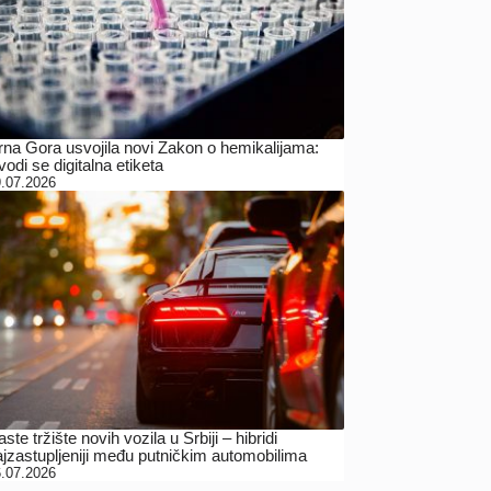
rna Gora usvojila novi Zakon o hemikalijama:
odi se digitalna etiketa
.07.2026
ste tržište novih vozila u Srbiji – hibridi
ajzastupljeniji među putničkim automobilima
.07.2026