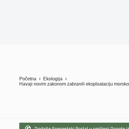
Početna
Ekologija
Havaji novim zakonom zabranili eksploataciju mors
Dodajte Energetski Portal u omiljeni Google i