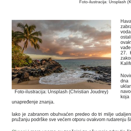
Foto-ilustracija: Unsplash 
Hava
zabr
voda
ostal
ova
vađe
27. 
zako
Kalif
Novi
dna 
ukla
navod
Foto-ilustracija: Unsplash (Christian Joudrey)
koj
unapređenje znanja.
Iako je zabranom obuhvaćen predeo do tri milje udaljen
pružanju podrške sve većem otporu ovakvom rudarenju ši