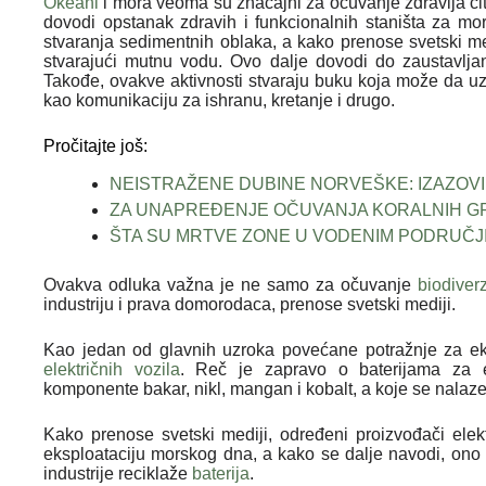
Okeani
i mora veoma su značajni za očuvanje zdravlja či
dovodi opstanak zdravih i funkcionalnih staništa za mo
stvaranja sedimentnih oblaka, a kako prenose svetski med
stvarajući mutnu vodu. Ovo dalje dovodi do zaustavlja
Takođe, ovakve aktivnosti stvaraju buku koja može da uzn
kao komunikaciju za ishranu, kretanje i drugo.
Pročitajte još:
NEISTRAŽENE DUBINE NORVEŠKE: IZAZOV
ZA UNAPREĐENJE OČUVANJA KORALNIH GR
ŠTA SU MRTVE ZONE U VODENIM PODRUČJI
Ovakva odluka važna je ne samo za očuvanje
biodiverz
industriju i prava domorodaca, prenose svetski mediji.
Kao jedan od glavnih uzroka povećane potražnje za ek
električnih vozila
. Reč je zapravo o baterijama za el
komponente bakar, nikl, mangan i kobalt, a koje se nala
Kako prenose svetski mediji, određeni proizvođači elek
eksploataciju morskog dna, a kako se dalje navodi, ono 
industrije reciklaže
baterija
.