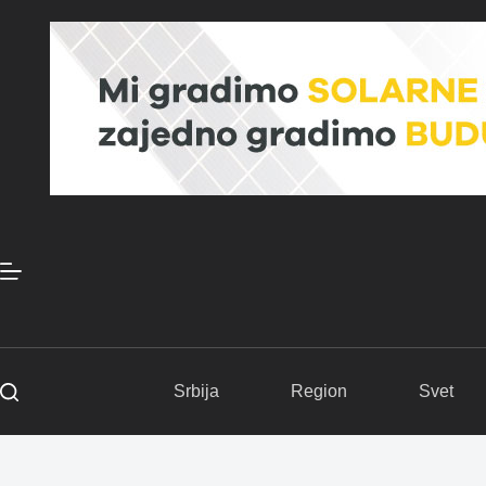
Skip
to
content
Srbija
Region
Svet