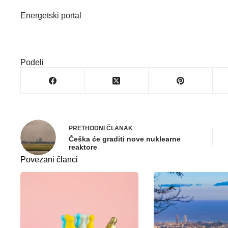
Energetski portal
Podeli
PRETHODNI
ČLANAK
Češka će graditi nove nuklearne
reaktore
Povezani članci