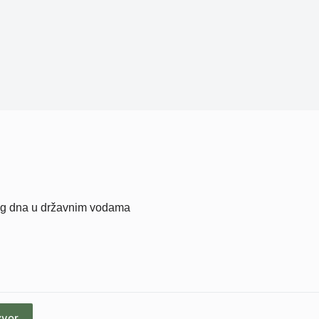
kog dna u državnim vodama
zvor