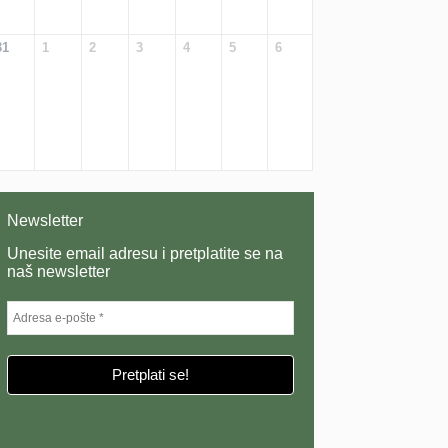
31
1
2
3
4
5
6
Newsletter
Unesite email adresu i pretplatite se na
naš newsletter