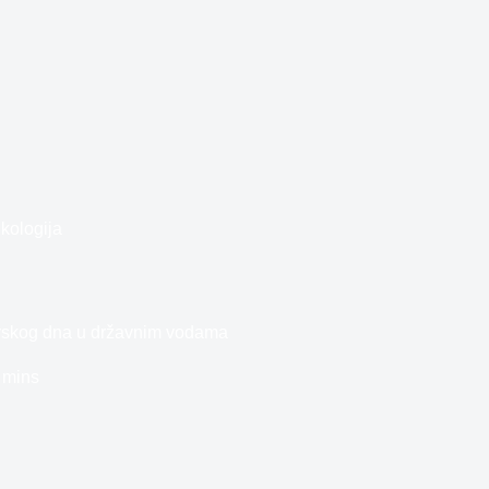
kologija
orskog dna u državnim vodama
 mins