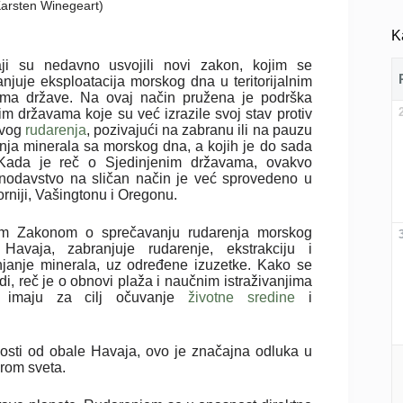
(Karsten Winegeart)
K
ji su nedavno usvojili novi zakon, kojim se
anjuje eksploatacija morskog dna u teritorijalnim
ma države. Na ovaj način pružena je podrška
im državama koje su već izrazile svoj stav protiv
kvog
rudarenja
, pozivajući na zabranu ili na pauzu
nja minerala sa morskog dna, a kojih je do sada
Kada je reč o Sjedinjenim državama, ovakvo
nodavstvo na sličan način je već sprovedeno u
orniji, Vašingtonu i Oregonu.
m Zakonom o sprečavanju rudarenja morskog
Havaja, zabranjuje rudarenje, ekstrakciju i
njanje minerala, uz određene izuzetke. Kako se
i, reč je o obnovi plaža i naučnim istraživanjima
a imaju za cilj očuvanje
životne sredine
i
osti od obale Havaja, ovo je značajna odluka u
rom sveta.