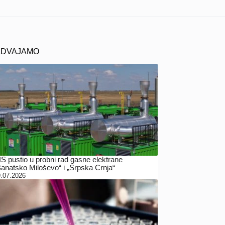
ZDVAJAMO
IS pustio u probni rad gasne elektrane
Banatsko Miloševo“ i „Srpska Crnja“
.07.2026