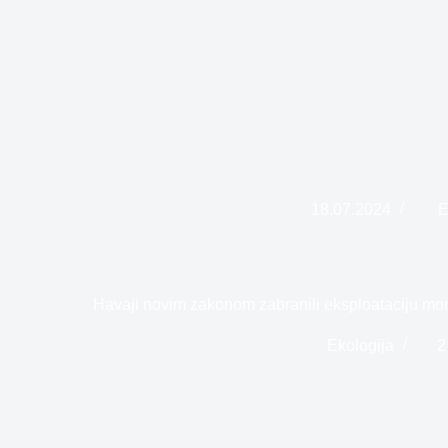
18.07.2024
E
Havaji novim zakonom zabranili eksploataciju m
Ekologija
2