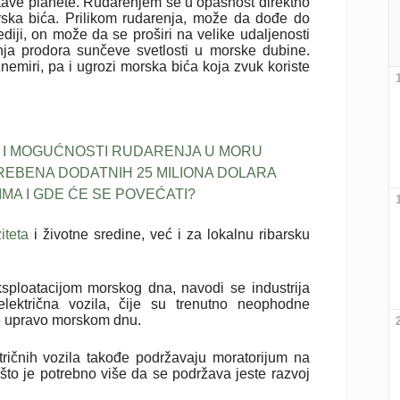
tave planete. Rudarenjem se u opasnost direktno
rska bića. Prilikom rudarenja, može da dođe do
iji, on može da se proširi na velike udaljenosti
nja prodora sunčeve svetlosti u morske dubine.
emiri, pa i ugrozi morska bića koja zvuk koriste
I I MOGUĆNOSTI RUDARENJA U MORU
EBENA DODATNIH 25 MILIONA DOLARA
MA I GDE ĆE SE POVEĆATI?
iteta
i životne sredine, već i za lokalnu ribarsku
sploatacijom morskog dna, navodi se industrija
ektrična vozila, čije su trenutno neophodne
ze upravo morskom dnu.
tričnih vozila takođe podržavaju moratorijum na
što je potrebno više da se podržava jeste razvoj