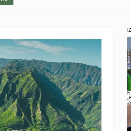
I
N
„
29