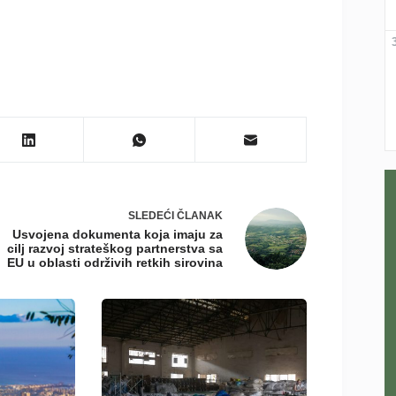
SLEDEĆI
ČLANAK
Usvojena dokumenta koja imaju za
cilj razvoj strateškog partnerstva sa
EU u oblasti održivih retkih sirovina