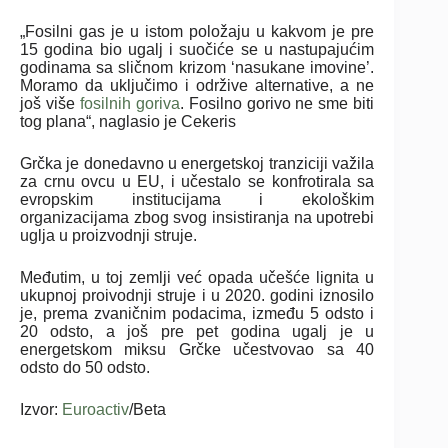
„Fosilni gas je u istom položaju u kakvom je pre
15 godina bio ugalj i suočiće se u nastupajućim
godinama sa sličnom krizom ‘nasukane imovine’.
Moramo da uključimo i održive alternative, a ne
još više
fosilnih goriva
. Fosilno gorivo ne sme biti
tog plana“, naglasio je Cekeris
Grčka je donedavno u energetskoj tranziciji važila
za crnu ovcu u EU, i učestalo se konfrotirala sa
evropskim institucijama i ekološkim
organizacijama zbog svog insistiranja na upotrebi
uglja u proizvodnji struje.
Međutim, u toj zemlji već opada učešće lignita u
ukupnoj proivodnji struje i u 2020. godini iznosilo
je, prema zvaničnim podacima, između 5 odsto i
20 odsto, a još pre pet godina ugalj je u
energetskom miksu Grčke učestvovao sa 40
odsto do 50 odsto.
Izvor:
Euroactiv
/Beta