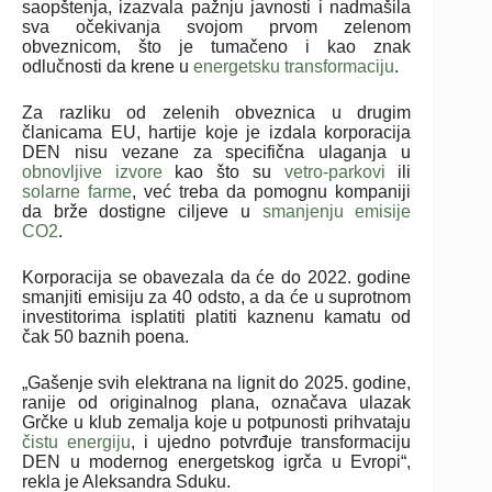
saopštenja, izazvala pažnju javnosti i nadmašila
sva očekivanja svojom prvom zelenom
obveznicom, što je tumačeno i kao znak
odlučnosti da krene u
energetsku transformaciju
.
Za razliku od zelenih obveznica u drugim
članicama EU, hartije koje je izdala korporacija
DEN nisu vezane za specifična ulaganja u
obnovljive izvore
kao što su
vetro-parkovi
ili
solarne farme
, već treba da pomognu kompaniji
da brže dostigne ciljeve u
smanjenju emisije
CO2
.
Korporacija se obavezala da će do 2022. godine
smanjiti emisiju za 40 odsto, a da će u suprotnom
investitorima isplatiti platiti kaznenu kamatu od
čak 50 baznih poena.
„Gašenje svih elektrana na lignit do 2025. godine,
ranije od originalnog plana, označava ulazak
Grčke u klub zemalja koje u potpunosti prihvataju
čistu energiju
, i ujedno potvrđuje transformaciju
DEN u modernog energetskog igrča u Evropi“,
rekla je Aleksandra Sduku.