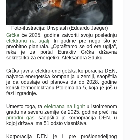
Foto-ilustracija: Unsplash (Eduardo Jaeger)
Grčka
će 2025. godine zatvoriti svoju poslednju
elektranu na ugalj
, tri godine pre nego što je
prvobitno planirala. „Opraštamo se od ere uglja“,
reka je za portal Euraktiv Grčka državna
sekretarka za energetiku Aleksandra Sduku.
Grčka javna elektro-energetska korporacija DEN,
najveća energetska kompanija u zemlji, saopštila
je da odustaje od planova da do 2028. godine
koristi termoelektranu Ptolemaida 5, koja je još u
fazi izgradnje.
Umesto toga, ta
elektrana na lignit
u istoimenom
gradu na severu zemlje će 2025. godine preći na
prirodni gas
, saopštila je korpopracija DEN, u
kojoj država ima 51 odsto vlasništva.
Korporacija DEN je i pre prošlonedeljnog