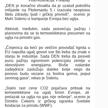
Foto-ilustracija: Pixabay
„DEN je konačno shvatila da je uzalud potrošila
milijarde na Ptolemaidu 5 i izazvala neopisivu
štetu zdravlju ljudi i grčkoj privredi“, ocenio je
Mahi Sideriu iz kampanje Evropa bez uglja.
Aktivisti, međutim, sada posvećuju pažnju i
planovima da se ta termoelektrana preusmeri sa
uglja na prirodni gas.
„Činjenica da treći po veličini provođač lignita u
EU napušta ugalj govori sve što treba da znate o
stanju te industrije. Sada DEN treba da posveti
punu pažnju ogromnom potencijalu zemlje u
obnovljivim energijama. Bivše rudarske
zadejdnice zaslužuju daleko bolje nego da
ponovo budu vezane za fosilna goriva, poput
zemnog gasa“, rekao je Sideriu.
„Stalni rast cene CO2 pojačava pritisak na
termoelektrane na ugalj širom Evrope, ali
prelazak sa uglja na gas nije rešenje“, ocenio je
Dimitris Cekeris iz grčkog ogranka Svetske
fondacije za prirodu (WWF).