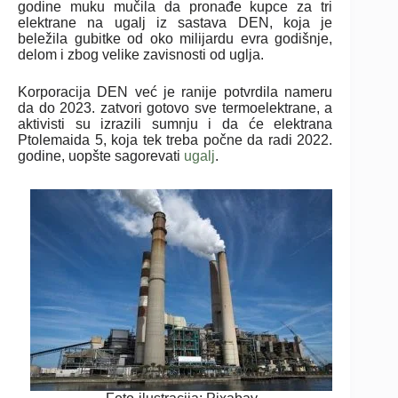
godine muku mučila da pronađe kupce za tri
elektrane na ugalj iz sastava DEN, koja je
beležila gubitke od oko milijardu evra godišnje,
delom i zbog velike zavisnosti od uglja.
Korporacija DEN već je ranije potvrdila nameru
da do 2023. zatvori gotovo sve termoelektrane, a
aktivisti su izrazili sumnju i da će elektrana
Ptolemaida 5, koja tek treba počne da radi 2022.
godine, uopšte sagorevati
ugalj
.