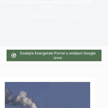
Grčka će zatvoriti poslednju elektranu na ugalj 2025.
godine
Fosilna goriva
3 mins
Dodajte Energetski Portal u omiljeni Google
izvor