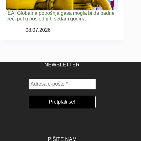
IEA: Globalna potrošnja gasa mogla bi da padne
treći put u poslednjih sedam godina
08.07.2026
NEWSLETTER
PIŠITE NAM