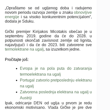
„Opraštamo se od ugljenog doba i radujemo
novom periodu razvoja zemlje u znaku
obnovljive
energije
i sa visoko konkurentnim potencijalom“,
dodala je Sduku.
Grčki premijer Kirijakos Micotakis obećao je u
septembru 2019. godine da će do 2028. u
potpunosti okončati zavisnost zemlje od lignita,
najavljujući i da će do 2023. biti zatvorene sve
termolektrane na ugalj
, sa izuzetkom jedne.
Pročitajte još:
Evropa je na pola puta do zatvaranja
termoelektrana na ugalj
Portugal zatvorio pretposlednju elektranu
na ugalj
Zatvorena poslednja elektrana na ugalj u
Austriji
Ipak, odricanje DEN od uglja u prvom je redu
ekonomski motivisano. Vlada Grčke je pre dve