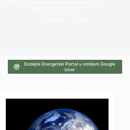
Gašenjem svetla na sat vremena poslata poruka –
Spasimo planetu Zemlju
Ekologija
1 min
Dodajte Energetski Portal u omiljeni Google
izvor