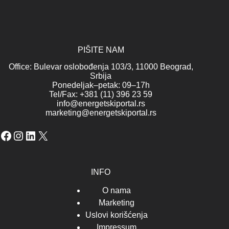
PIŠITE NAM
Office: Bulevar oslobođenja 103/3, 11000 Beograd,
Srbija
Ponedeljak–petak: 09–17h
Tel/Fax: +381 (11) 396 23 59
info@energetskiportal.rs
marketing@energetskiportal.rs
Facebook
Instagram
LinkedIn
X
INFO
O nama
Marketing
Uslovi korišćenja
Impressum