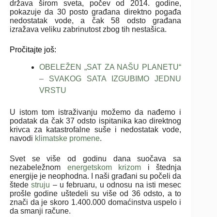
država širom sveta, počev od 2014. godine,
pokazuje da 30 posto građana direktno pogađa
nedostatak vode, a čak 58 odsto građana
izražava veliku zabrinutost zbog tih nestašica.
Pročitajte još:
OBELEŽEN „SAT ZA NAŠU PLANETU“
– SVAKOG SATA IZGUBIMO JEDNU
VRSTU
U istom tom istraživanju možemo da nađemo i
podatak da čak 37 odsto ispitanika kao direktnog
krivca za katastrofalne suše i nedostatak vode,
navodi
klimatske promene
.
Svet se više od godinu dana suočava sa
nezabeležnom
energetskom krizom
i štednja
energije je neophodna. I naši građani su počeli da
štede
struju
– u februaru, u odnosu na isti mesec
prošle godine uštedeli su više od 36 odsto, a to
znači da je skoro 1.400.000 domaćinstva uspelo i
da smanji račune.