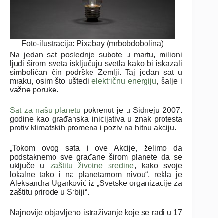
Foto-ilustracija: Pixabay (mrbobdobolina)
Na jedan sat poslednje subote u martu, milioni
ljudi širom sveta isključuju svetla kako bi iskazali
simboličan čin podrške Zemlji. Taj jedan sat u
mraku, osim što uštedi
električnu energiju
, šalje i
važne poruke.
Sat za našu planetu
pokrenut je u Sidneju 2007.
godine kao građanska inicijativa u znak protesta
protiv klimatskih promena i poziv na hitnu akciju.
„Tokom ovog sata i ove Akcije, želimo da
podstaknemo sve građane širom planete da se
uključe u
zaštitu životne sredine
, kako svoje
lokalne tako i na planetarnom nivou“, rekla je
Aleksandra Ugarković iz „Svetske organizacije za
zaštitu prirode u Srbiji“.
Najnovije objavljeno istraživanje koje se radi u 17