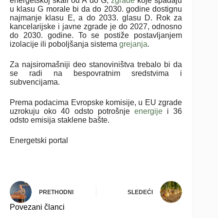
energetskoj skali od A do G,
zgrade
koje spadaju
u klasu G morale bi da do 2030. godine dostignu
najmanje klasu E, a do 2033. glasu D. Rok za
kancelarijske i javne zgrade je do 2027, odnosno
do 2030. godine. To se postiže postavljanjem
izolacije ili poboljšanja sistema
grejanja
.
Za najsiromašniji deo stanoviništva trebalo bi da
se radi na bespovratnim sredstvima i
subvencijama.
Prema podacima Evropske komisije, u EU zgrade
uzrokuju oko 40 odsto potrošnje
energije
i 36
odsto emisija staklene bašte.
Energetski portal
PRETHODNI
SLEDEĆI
Povezani članci