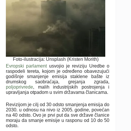
Foto-ilustracija: Unsplash (Kristen Morith)
Evropski parlament
usvojio je reviziju Uredbe o
raspodeli tereta, kojom je određeno obavezujući
godišnje smanjenje emisija staklene bašte iz
drumskog saobraćaja, grejanja zgrada,
poljoprivrede
, malih industrijskih postrojenja i
upravljanja otpadom u svim državama članicama.
Revizijom je cilj od 30 odsto smanjenja emisija do
2030. u odnosu na nivo iz 2005. godine, povećan
na 40 odsto. Ovo je prvi put da sve države članice
moraju da smanje emisije u rasponu od 10 do 50
odsto.