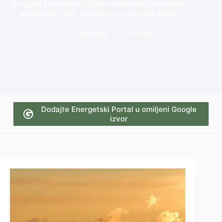
Evropski Parlament Novom uredbnom smanjenje
emisija do 2030. povećao sa 30 na 40 odsto
Ekologija
2 mins
Dodajte Energetski Portal u omiljeni Google
izvor