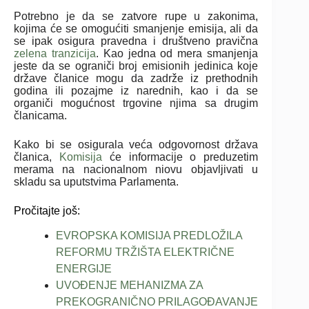
Potrebno je da se zatvore rupe u zakonima,
kojima će se omogućiti smanjenje emisija, ali da
se ipak osigura pravedna i društveno pravična
zelena tranzicija
. Kao jedna od mera smanjenja
jeste da se ograniči broj emisionih jedinica koje
države članice mogu da zadrže iz prethodnih
godina ili pozajme iz narednih, kao i da se
organiči mogućnost trgovine njima sa drugim
članicama.
Kako bi se osigurala veća odgovornost država
članica,
Komisija
će informacije o preduzetim
merama na nacionalnom niovu objavljivati u
skladu sa uputstvima Parlamenta.
Pročitajte još:
EVROPSKA KOMISIJA PREDLOŽILA
REFORMU TRŽIŠTA ELEKTRIČNE
ENERGIJE
UVOĐENJE MEHANIZMA ZA
PREKOGRANIČNO PRILAGOĐAVANJE