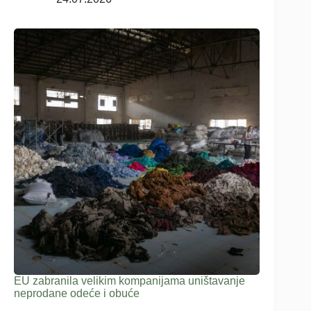
EU zabranila velikim kompanijama uništavanje
neprodane odeće i obuće