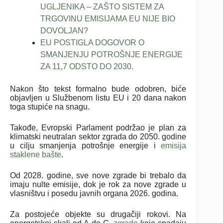
UGLJENIKA – ZAŠTO SISTEM ZA
TRGOVINU EMISIJAMA EU NIJE BIO
DOVOLJAN?
EU POSTIGLA DOGOVOR O
SMANJENJU POTROŠNJE ENERGIJE
ZA 11,7 ODSTO DO 2030.
Nakon što tekst formalno bude odobren, biće
objavljen u Službenom listu EU i 20 dana nakon
toga stupiće na snagu.
Takođe, Evropski Parlament podržao je plan za
klimatski neutralan sektor zgrada do 2050. godine
u cilju smanjenja potrošnje energije i
emisija
staklene bašte
.
Od 2028. godine, sve nove zgrade bi trebalo da
imaju nulte emisije, dok je rok za nove zgrade u
vlasništvu i posedu javnih organa 2026. godina.
Za postojeće objekte su drugačiji rokovi. Na