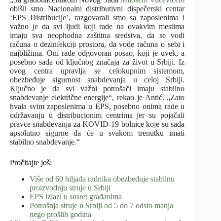
obišli smo Nacionalni distributivni dispečerski centar
‘EPS Distribucije’, razgovarali smo sa zaposlenima i
važno je da svi ljudi koji rade na ovakvim mestima
imaju sva neophodna zaštitna sredstva, da se vodi
računa o dezinfekciji prostora, da vode računa o sebi i
najbližima. Oni rade odgovoran posao, koji je uvek, a
posebno sada od ključnog značaja za život u Srbiji. Iz
ovog centra upravlja se celokupnim sistemom,
obezbeđuje sigurnost snabdevanja u celoj Srbiji.
Ključno je da svi važni potrošači imaju stabilno
snabdevanje električne energije“, rekao je Antić. „Zato
hvala svim zaposlenima u EPS, posebno onima rade u
održavanju u distribucionim centrima jer su pojačali
pravce snabdevanja za KOVID-19 bolnice koje su sada
apsolutno sigurne da će u svakom trenutku imati
stabilno snabdevanje.“
Pročitajte još:
Više od 60 hiljada radnika obezbeđuje stabilnu
proizvodnju struje u Srbiji
EPS izlazi u susret građanima
Potrošnja struje u Srbiji od 5 do 7 odsto manja
nego prošlih godina