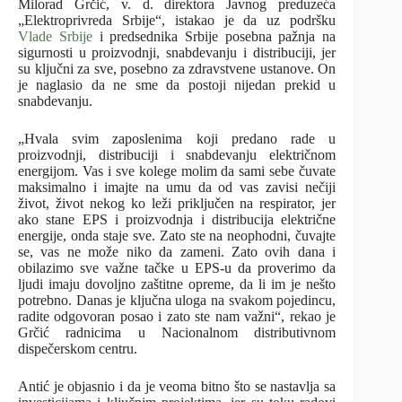
Milorad Grčić, v. d. direktora Javnog preduzeća
„Elektroprivreda Srbije“, istakao je da uz podršku
Vlade Srbije
i predsednika Srbije posebna pažnja na
sigurnosti u proizvodnji, snabdevanju i distribuciji, jer
su ključni za sve, posebno za zdravstvene ustanove. On
je naglasio da ne sme da postoji nijedan prekid u
snabdevanju.
„Hvala svim zaposlenima koji predano rade u
proizvodnji, distribuciji i snabdevanju električnom
energijom. Vas i sve kolege molim da sami sebe čuvate
maksimalno i imajte na umu da od vas zavisi nečiji
život, život nekog ko leži priključen na respirator, jer
ako stane EPS i proizvodnja i distribucija električne
energije, onda staje sve. Zato ste na neophodni, čuvajte
se, vas ne može niko da zameni. Zato ovih dana i
obilazimo sve važne tačke u EPS-u da proverimo da
ljudi imaju dovoljno zaštitne opreme, da li im je nešto
potrebno. Danas je ključna uloga na svakom pojedincu,
radite odgovoran posao i zato ste nam važni“, rekao je
Grčić radnicima u Nacionalnom distributivnom
dispečerskom centru.
Antić je objasnio i da je veoma bitno što se nastavlja sa