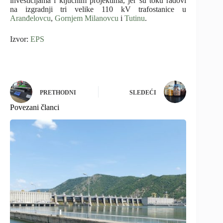
investicijama i ključnim projektima, jer su toku radovi
na izgradnji tri velike 110 kV trafostanice u
Aranđelovcu
,
Gornjem Milanovcu
i
Tutinu
.
Izvor:
EPS
PRETHODNI
SLEDEĆI
Povezani članci