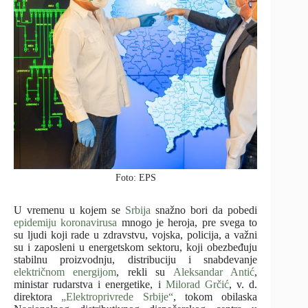
Foto: EPS
U vremenu u kojem se
Srbija
snažno bori da pobedi
epidemiju koronavirusa
mnogo je heroja, pre svega to
su ljudi koji rade u zdravstvu, vojska, policija, a važni
su i zaposleni u energetskom sektoru, koji obezbeđuju
stabilnu proizvodnju, distribuciju i snabdevanje
električnom energijom
, rekli su
Aleksandar Antić
,
ministar rudarstva i energetike, i
Milorad Grčić
, v. d.
direktora
„Elektroprivrede Srbije“
, tokom obilaska