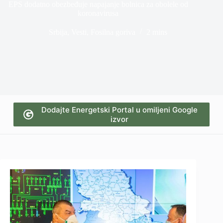
EPS dodatno obezbeđuje napajanje bolnica za obolele od
koronavirusa
Srbija
,
Vesti
,
Fosilna goriva
2 mins
Dodajte Energetski Portal u omiljeni Google
izvor