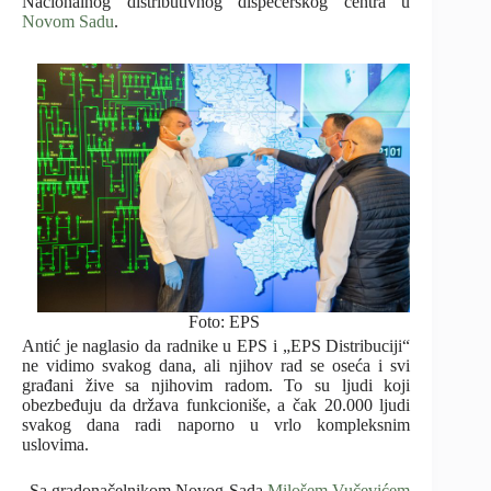
Nacionalnog distributivnog dispečerskog centra u
Novom Sadu
.
Foto: EPS
Antić je naglasio da radnike u EPS i „EPS Distribuciji“
ne vidimo svakog dana, ali njihov rad se oseća i svi
građani žive sa njihovim radom. To su ljudi koji
obezbeđuju da država funkcioniše, a čak 20.000 ljudi
svakog dana radi naporno u vrlo kompleksnim
uslovima.
„Sa gradonačelnikom Novog Sada
Milošem Vučevićem