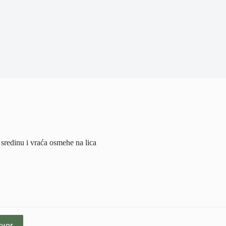
 sredinu i vraća osmehe na lica
zvor