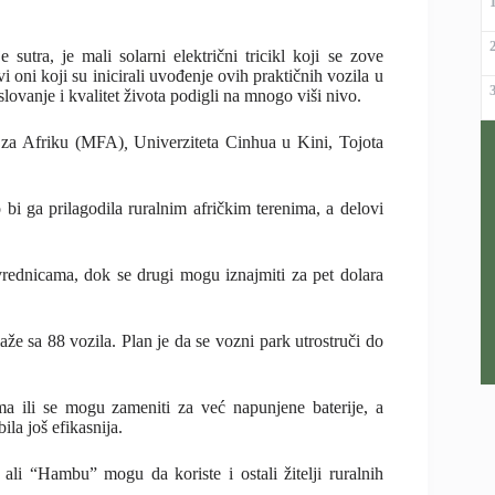
sutra, je mali solarni električni tricikl koji se zove
i oni koji su inicirali uvođenje ovih praktičnih vozila u
lovanje i kvalitet života podigli na mnogo viši nivo.
 za Afriku (MFA)
,
Univerziteta Cinhua u Kini, Tojota
 bi ga prilagodila ruralnim afričkim terenima, a delovi
ivrednicama, dok se drugi mogu iznajmiti za pet dolara
aže sa 88 vozila. Plan je da se vozni park utrostruči do
a ili se mogu zameniti za već napunjene baterije, a
ila još efikasnija.
li “Hambu” mogu da koriste i ostali žitelji ruralnih