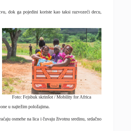
kvu, dok ga pojedini koriste kao taksi razvozeći decu,
Foto: Fejsbuk skrinšot / Mobility for Africa
ju one u najtežim položajima.
vraćaju osmehe na lica i čuvaju životnu sredinu, srdačno