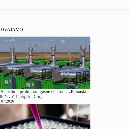
ZDVAJAMO
S pustio u probni rad gasne elektrane „Banatsko
iloševo“ i „Srpska Crnja“
.07.2026