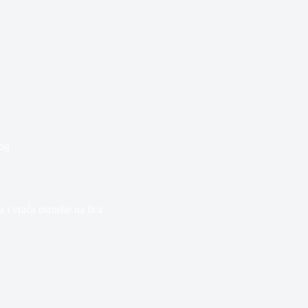
og
u i vraća osmehe na lica