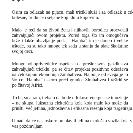
Osim za odlazak na pijacu, mali tricikl služi i za odlazak u cr
bolesne, trudnice i seljane koji idu u kupovinu.
Malo je reći da su životi žena i njihovih porodica procvetali
zahvaljujući ovom projektu. Pored toga što im omogućava
brže i lakše obavljanje posla, “Hamba” im je doneo i velike
uštede, pa su tako mnoge tek sada u stanju da plate školarine
svojoj deci.
Mnoge poljoprivrednice uspele su da prošire svoja gazdinstva
zahvaljujući triciklu, pa se čitav projekat pozitivno odražava
na celokupnu ekonomiju Zimbabvea. Najbolje od svega je to
što će “Hamba” uskoro preći granice Zimbabvea i raširiti se
po čitavoj Africi.
To bi, smatram, trebalo da bude u fokusu energetske tranzicije
– ne skupa, luksuzna električna kola koja malo ko može da
priušti, već jeftina, jednostavna i efikasna rešenja koja targetira
U nadi da će nas uskoro preplaviti jeftina ekološka vozila koja 
vas pozdravljam.