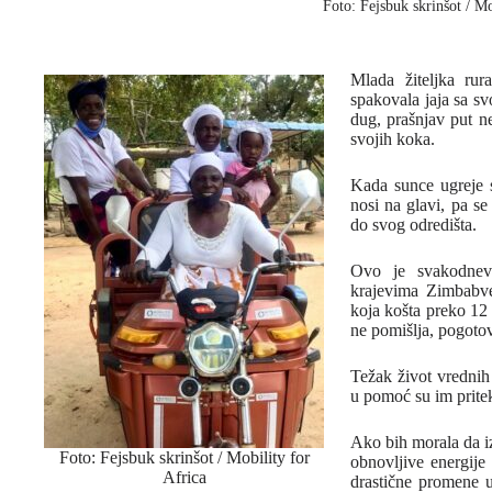
Foto: Fejsbuk skrinšot / Mo
Mlada žiteljka ru
spakovala jaja sa sv
dug, prašnjav put ne
svojih koka.
Kada sunce ugreje 
nosi na glavi, pa se
do svog odredišta.
Ovo je svakodnevn
krajevima Zimbabvea
koja košta preko 12 
ne pomišlja, pogoto
Težak život vrednih
u pomoć su im pritek
Ako bih morala da i
Foto: Fejsbuk skrinšot / Mobility for
obnovljive energije
Africa
drastične promene u