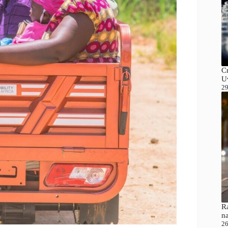
C
Uv
29
Ra
n
26