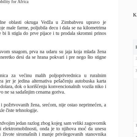
bility for Africa
K
ralne oblasti okruga Vedža u Zimbabveu upravo je
oje male farme, poljubila decu i dala se na kilometrima
 bi li stigla do prve pijace i tu prodala skromni prinos
svom snagom, prva na udaru su jaja koja mlada žena
 neretko desi da se hrana pokvari i pre nego što stigne
ica za većinu malih poljoprivrednica u ruralnim
 jer je jedina alternativa pešačenju autobuska karta
dolara, dok o korišćenju konvencionalnih vozila niko i
vo ne sa sadašnjim cenama goriva.
 i požrtvovanih žena, srećom, nije ostao neprimećen, a
le čiste tehnologije.
zdvojim jedan razlog zbog kojeg sam veliki zagovornik
 i elektromobilnosti, onda je to njihova moć da unesu
 živote siromašnih i manje privilegovanih stanovnika