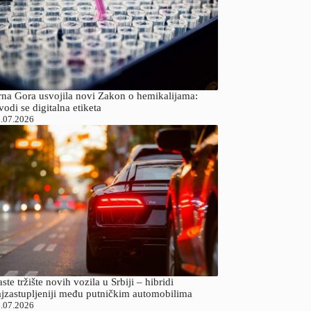
rna Gora usvojila novi Zakon o hemikalijama:
odi se digitalna etiketa
.07.2026
ste tržište novih vozila u Srbiji – hibridi
ajzastupljeniji među putničkim automobilima
.07.2026