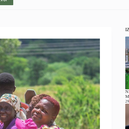
I
NI
M
29