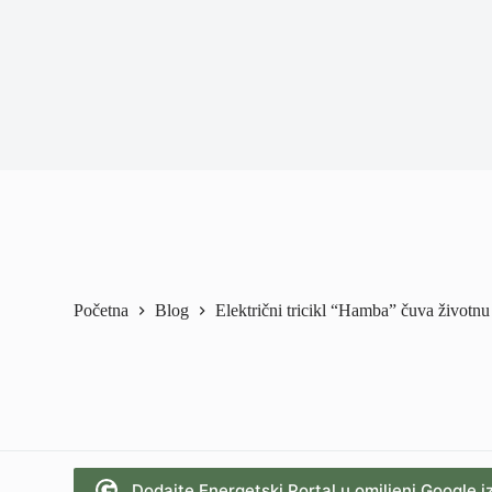
Početna
Blog
Električni tricikl “Hamba” čuva životnu
Dodajte Energetski Portal u omiljeni Google i