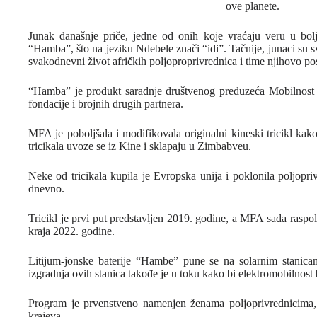
ove planete.
Junak današnje priče, jedne od onih koje vraćaju veru u bolje 
“Hamba”, što na jeziku Ndebele znači “idi”. Tačnije, junaci su sv
svakodnevni život afričkih poljoproprivrednica i time njihovo pos
“Hamba” je produkt saradnje društvenog preduzeća Mobilnost
fondacije i brojnih drugih partnera.
MFA je poboljšala i modifikovala originalni kineski tricikl kako
tricikala uvoze se iz Kine i sklapaju u Zimbabveu.
Neke od tricikala kupila je Evropska unija i poklonila poljopr
dnevno.
Tricikl je prvi put predstavljen 2019. godine, a MFA sada raspol
kraja 2022. godine.
Litijum-jonske baterije “Hambe” pune se na solarnim stanicam
izgradnja ovih stanica takođe je u toku kako bi elektromobilnost b
Program je prvenstveno namenjen ženama poljoprivrednicima, a
krajeva.