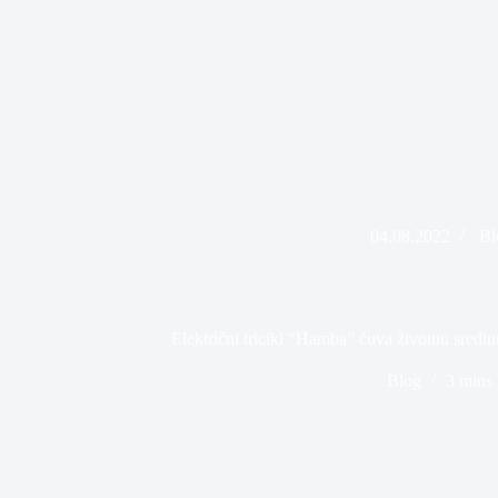
04.08.2022
Bl
Električni tricikl “Hamba” čuva životnu sredin
Blog
3 mins