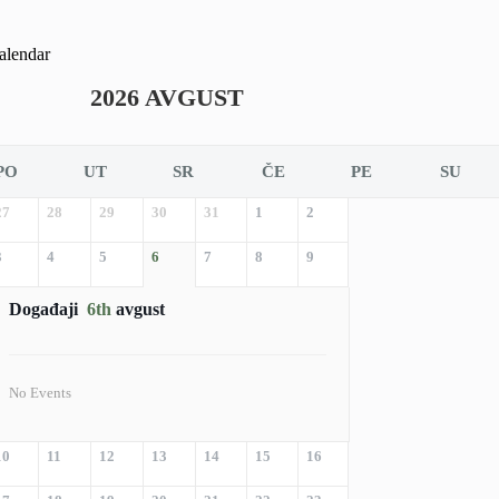
alendar
2026 AVGUST
PO
UT
SR
ČE
PE
SU
27
28
29
30
31
1
2
3
4
5
6
7
8
9
Događaji
6th
avgust
No Events
10
11
12
13
14
15
16