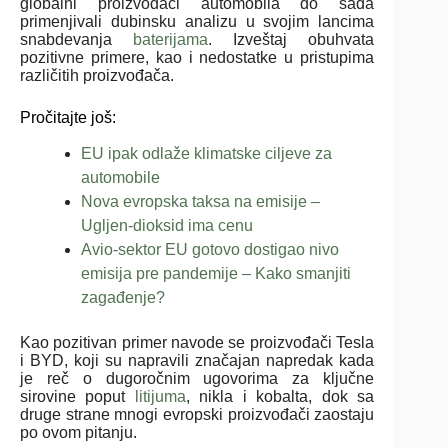
globalni proizvođači automobila do sada
primenjivali dubinsku analizu u svojim lancima
snabdevanja
baterijama
. Izveštaj obuhvata
pozitivne primere, kao i nedostatke u pristupima
različitih proizvođača.
Pročitajte još:
EU ipak odlaže klimatske ciljeve za
automobile
Nova evropska taksa na emisije –
Ugljen-dioksid ima cenu
Avio-sektor EU gotovo dostigao nivo
emisija pre pandemije – Kako smanjiti
zagađenje?
Kao pozitivan primer navode se proizvođači Tesla
i BYD, koji su napravili značajan napredak kada
je reč o dugoročnim ugovorima za ključne
sirovine poput
litijuma
, nikla i kobalta, dok sa
druge strane mnogi evropski proizvođači zaostaju
po ovom pitanju.