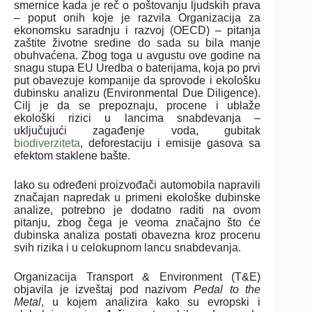
smernice kada je reč o poštovanju ljudskih prava
– poput onih koje je razvila
Organizacija
za
ekonomsku
saradnju
i
razvoj (
OECD) – pitanja
zaštite životne sredine do sada su bila manje
obuhvaćena. Zbog toga u avgustu ove godine na
snagu stupa EU Uredba o baterijama, koja po prvi
put obavezuje kompanije da sprovode i ekološku
dubinsku analizu (Environmental Due Diligence).
Cilj je da se prepoznaju, procene i ublaže
ekološki rizici u lancima snabdevanja –
uključujući zagađenje voda, gubitak
biodiverziteta
, deforestaciju i emisije gasova sa
efektom staklene bašte.
Iako su određeni proizvođači automobila napravili
značajan napredak u primeni ekološke dubinske
analize, potrebno je dodatno raditi na ovom
pitanju, zbog čega je veoma značajno što će
dubinska analiza postati obavezna kroz procenu
svih rizika i u celokupnom lancu snabdevanja.
Organizacija Transport & Environment (T&E)
objavila je izveštaj pod nazivom
Pedal to the
Metal
, u kojem analizira kako su evropski i