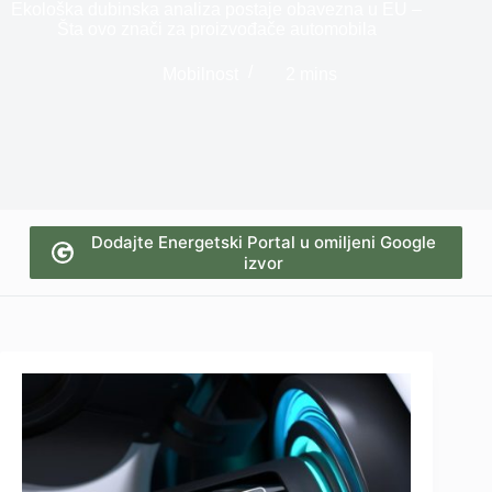
Ekološka dubinska analiza postaje obavezna u EU –
Šta ovo znači za proizvođače automobila
Mobilnost
2 mins
Dodajte Energetski Portal u omiljeni Google
izvor