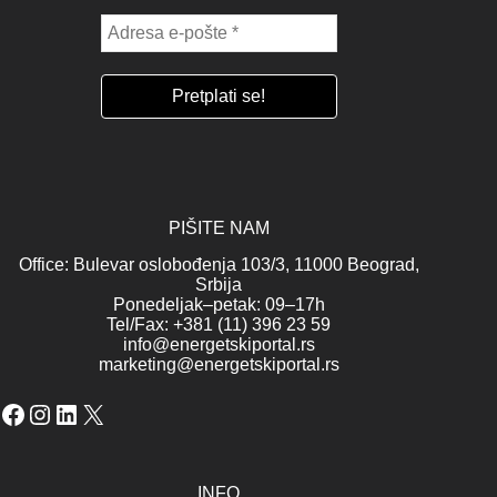
PIŠITE NAM
Office: Bulevar oslobođenja 103/3, 11000 Beograd,
Srbija
Ponedeljak–petak: 09–17h
Tel/Fax: +381 (11) 396 23 59
info@energetskiportal.rs
marketing@energetskiportal.rs
Facebook
Instagram
LinkedIn
X
INFO