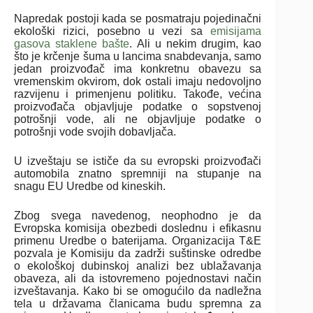
Napredak postoji kada se posmatraju pojedinačni
ekološki rizici, posebno u vezi sa
emisijama
gasova staklene bašte
. Ali u nekim drugim, kao
što je krčenje šuma u lancima snabdevanja, samo
jedan proizvođač ima konkretnu obavezu sa
vremenskim okvirom, dok ostali imaju nedovoljno
razvijenu i primenjenu politiku. Takođe, većina
proizvođača objavljuje podatke o sopstvenoj
potrošnji vode, ali ne objavljuje podatke o
potrošnji vode svojih dobavljača.
U izveštaju se ističe da su evropski proizvođači
automobila znatno spremniji na stupanje na
snagu EU Uredbe od kineskih.
Zbog svega navedenog, neophodno je da
Evropska komisija obezbedi doslednu i efikasnu
primenu Uredbe o baterijama. Organizacija T&E
pozvala je Komisiju da zadrži suštinske odredbe
o ekološkoj dubinskoj analizi bez ublažavanja
obaveza, ali da istovremeno pojednostavi način
izveštavanja. Kako bi se omogućilo da nadležna
tela u državama članicama budu spremna za