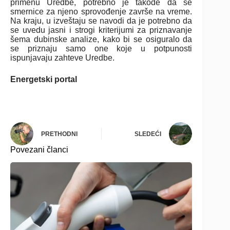
primenu Uredbe, potrebno je takođe da se
smernice za njeno sprovođenje završe na vreme.
Na kraju, u izveštaju se navodi da je potrebno da
se uvedu jasni i strogi kriterijumi za priznavanje
šema dubinske analize, kako bi se osiguralo da
se priznaju samo one koje u potpunosti
ispunjavaju zahteve Uredbe.
Energetski portal
PRETHODNI
SLEDEĆI
Povezani članci