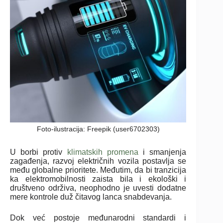
Foto-ilustracija: Freepik (user6702303)
U borbi protiv
klimatskih promena
i smanjenja
zagađenja, razvoj električnih vozila postavlja se
među globalne prioritete. Međutim, da bi tranzicija
ka elektromobilnosti zaista bila i ekološki i
društveno održiva, neophodno je uvesti dodatne
mere kontrole duž čitavog lanca snabdevanja.
Dok već postoje međunarodni standardi i