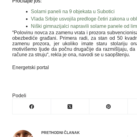
Pročitajte još:
Solarni paneli na 9 objekata u Subotici
Vlada Srbije usvojila predloge četiri zakona u obl
Niški gimnazijalci napravili solarne panele od li
“Polovinu novca za zamenu vrata i prozora subvencionis
obezbediće građani. Primera radi, za stan od 50 kvad
zamenu prozora, jer ukoliko imate staru stolariju
motivišemo ljude da počnu drugačije da razmišljaju, 
račune za struju“, rekla je ona, navodi se u saopštenju.
Energetski portal
Podeli
PRETHODNI
ČLANAK