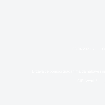
08.04.2021
O
Država će pomoći građanima da nabave i ins
OIE
,
Vesti