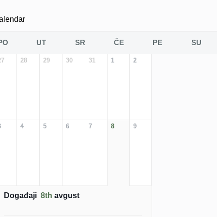
alendar
PO
UT
SR
ČE
PE
SU
27
28
29
30
31
1
2
3
4
5
6
7
8
9
Događaji
8th
avgust