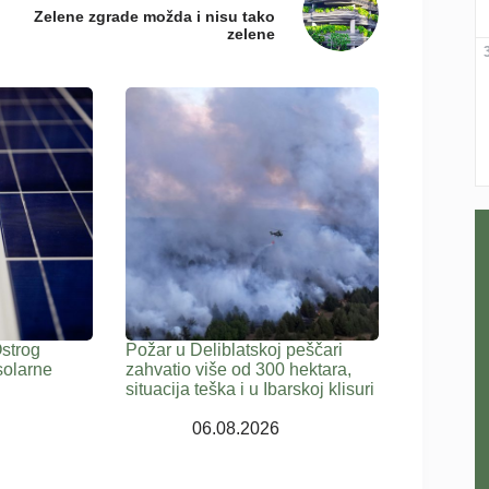
Zelene zgrade možda i nisu tako
zelene
Ostrog
Požar u Deliblatskoj peščari
solarne
zahvatio više od 300 hektara,
situacija teška i u Ibarskoj klisuri
06.08.2026