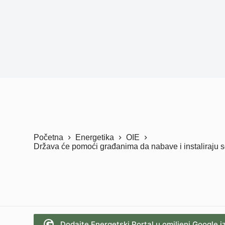
Početna
Energetika
OIE
Država će pomoći građanima da nabave i instaliraju 
Dodajte Energetski Portal u omiljeni Google i