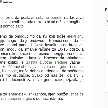
: Pixabay
K
koji žele da postave
solarne panele
na krovove
 i stambenih zgrada uskoro bi od države mogli da
ju pomoć za to.
emo da omogućimo da svi koji troše
električnu
giju
mogu i da je proizvode. Pomoći ćemo da se
ve solarni paneli i da se instaliraju na krovove,
i oni mogu da smanje račune za 10-15 odsto, a
 nismo kod kuće i ne trošimo energiju ona odlazi
stem i koristite je kasnije. Hoćemo da animiramo
ane koliko je
zaštita životne sredine
važna i
ko korišćenje
obnovljivih izvora energije
– i sunca,
a,
biomase
, može dobra da donese, da počnemo
islimo drugačije. Svako od nas želi da živi u
a i budućnosti za nove generacije“, izjavila je
a za energetsku efikasnost, njen budžet iznosiće
e
rasipanja energije
u domaćinstvima.