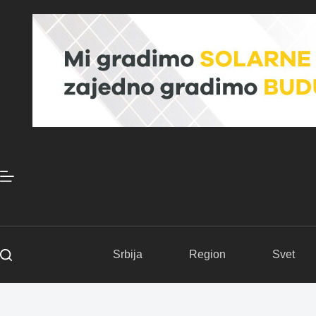
Skip
to
content
Srbija
Region
Svet