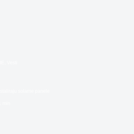
IE
,
Vesti
taliraju solarne panele
1 min