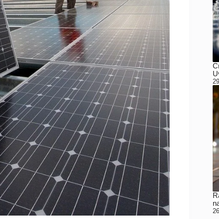
C
Uv
29
Ra
n
26