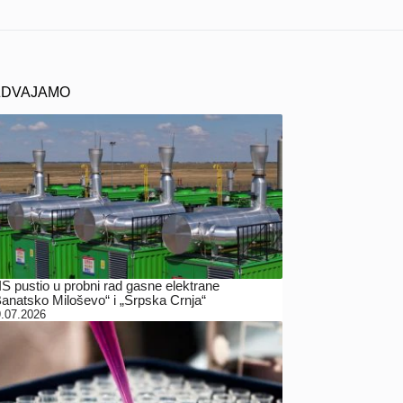
ZDVAJAMO
IS pustio u probni rad gasne elektrane
Banatsko Miloševo“ i „Srpska Crnja“
.07.2026