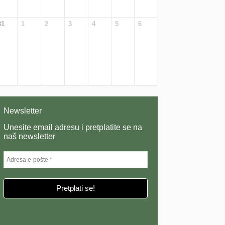
31
1
2
3
4
5
6
Newsletter
Unesite email adresu i pretplatite se na
naš newsletter