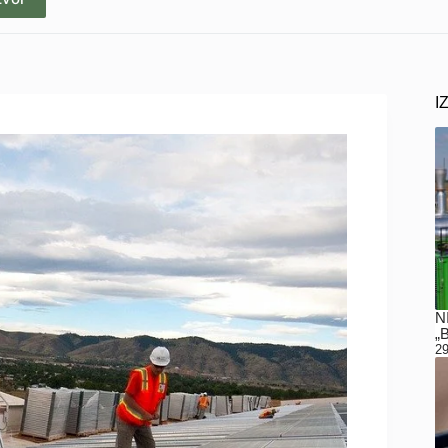
I
N
„
29