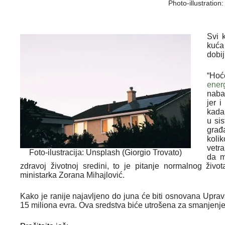
Photo-illustration
Svi 
kuća
dobi
“Hoć
ener
naba
jer 
kada
u si
građ
koli
vetr
Foto-ilustracija: Unsplash (Giorgio Trovato)
da m
zdravoj životnoj sredini, to je pitanje normalnog život
ministarka Zorana Mihajlović.
Kako je ranije najavljeno do juna će biti osnovana Uprav
15 miliona evra.
Ova sredstva biće utrošena za smanjenj