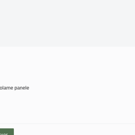
solarne panele
zvor