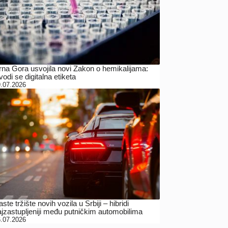
rna Gora usvojila novi Zakon o hemikalijama:
odi se digitalna etiketa
.07.2026
ste tržište novih vozila u Srbiji – hibridi
ajzastupljeniji među putničkim automobilima
.07.2026