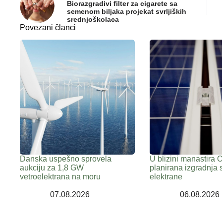
Biorazgradivi filter za cigarete sa
semenom biljaka projekat svrljiških
srednjoškolaca
Povezani članci
Danska uspešno sprovela
U blizini manastira 
aukciju za 1,8 GW
planirana izgradnja 
vetroelektrana na moru
elektrane
07.08.2026
06.08.2026