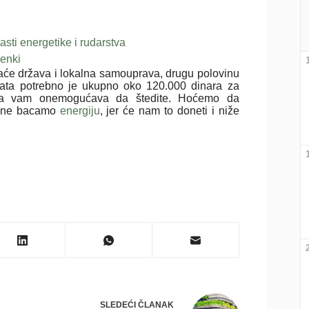
asti energetike i rudarstva
menki
aće država i lokalna samouprava, drugu polovinu
rata potrebno je ukupno oko 120.000 dinara za
 ona vam onemogućava da štedite. Hoćemo da
da ne bacamo
energiju
, jer će nam to doneti i niže
SLEDEĆI
ČLANAK