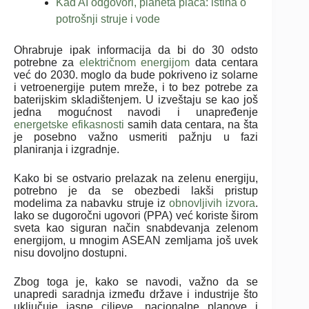
Kad AI odgovori, planeta plaća: istina o
potrošnji struje i vode
Ohrabruje ipak informacija da bi do 30 odsto
potrebne za
električnom energijom
data centara
već do 2030. moglo da bude pokriveno iz solarne
i vetroenergije putem mreže, i to bez potrebe za
baterijskim skladištenjem. U izveštaju se kao još
jedna mogućnost navodi i unapređenje
energetske efikasnosti
samih data centara, na šta
je posebno važno usmeriti pažnju u fazi
planiranja i izgradnje.
Kako bi se ostvario prelazak na zelenu energiju,
potrebno je da se obezbedi lakši pristup
modelima za nabavku struje iz
obnovljivih izvora
.
Iako se dugoročni ugovori (PPA) već koriste širom
sveta kao siguran način snabdevanja zelenom
energijom, u mnogim ASEAN zemljama još uvek
nisu dovoljno dostupni.
Zbog toga je, kako se navodi, važno da se
unapredi saradnja između države i industrije što
uključuje jasne ciljeve, nacionalne planove i