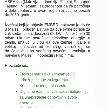
ASEAN-a (Malezija, Indonezija, Filipini, Singapur,
Tajland i Vijetnam), sa procenom da će potrošnja
u data centrima u ovom region značajno porasti
do 2030. godine.
Izveštaj koji je objavio EMBER, pokazao je da će
u Maleziji potrošnja
struje
za ove svrhe porasti za
čak sedam puta, dosežući 68 TWh, što bi činilo 30
odsto ukupne potrošnje električne energije u
zemlji. Imajući u vidu da ove zemlje i dalje u
velikoj meri zavise od fosilnih goriva, očekuje se
da će doći i po snažnog povećanja emisija, a
najviše u Maleziji, Indoneziji i Filipinima.
Pročitajte još:
Elektroenergetske kompanije CG
udružuju snage za izgradnju
Konsolidovanog data centra
Digitalna rešenja i veštačka inteligencija
za unapređenje obnovljivih izvora
energije