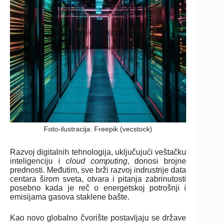
Foto-ilustracija: Freepik (vecstock)
Razvoj digitalnih tehnologija, uključujući veštačku
inteligenciju i
cloud computing
, donosi brojne
prednosti. Međutim, sve brži razvoj indrustrije data
centara širom sveta, otvara i pitanja zabrinutosti
posebno kada je reč o energetskoj potrošnji i
emisijama gasova staklene bašte.
Kao novo globalno čvorište postavljaju se države