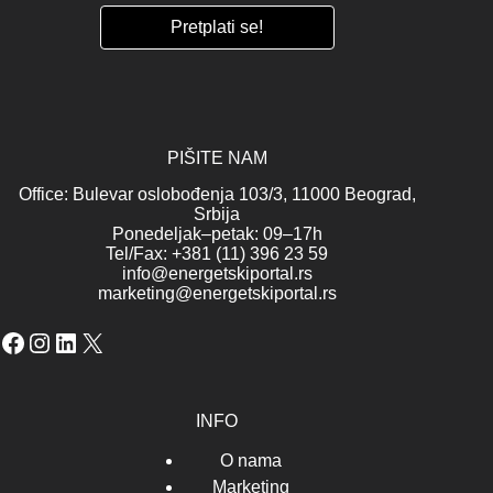
PIŠITE NAM
Office: Bulevar oslobođenja 103/3, 11000 Beograd,
Srbija
Ponedeljak–petak: 09–17h
Tel/Fax: +381 (11) 396 23 59
info@energetskiportal.rs
marketing@energetskiportal.rs
Facebook
Instagram
LinkedIn
X
INFO
O nama
Marketing