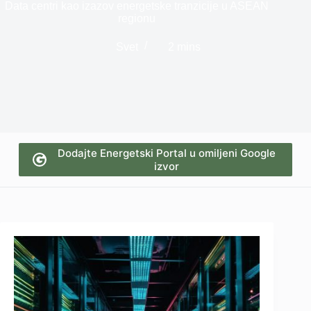
Data centri kao izazov energetske tranzicije u ASEAN
regionu
Svet
2 mins
Dodajte Energetski Portal u omiljeni Google
izvor