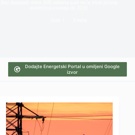
Bez dodatnih mera, 645 miliona ljudi neće imati pristup
električnoj energiji do 2030.
Svet
3 mins
Dodajte Energetski Portal u omiljeni Google
izvor