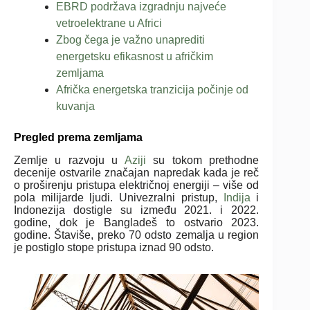
EBRD podržava izgradnju najveće
vetroelektrane u Africi
Zbog čega je važno unaprediti
energetsku efikasnost u afričkim
zemljama
Afrička energetska tranzicija počinje od
kuvanja
Pregled prema zemljama
Zemlje u razvoju u
Aziji
su tokom prethodne
decenije ostvarile značajan napredak kada je reč
o proširenju pristupa električnoj energiji – više od
pola milijarde ljudi. Univezralni pristup,
Indija
i
Indonezija dostigle su između 2021. i 2022.
godine, dok je Bangladeš to ostvario 2023.
godine. Štaviše, preko 70 odsto zemalja u region
je postiglo stope pristupa iznad 90 odsto.