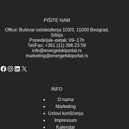
PIŠITE NAM
Office: Bulevar oslobođenja 103/3, 11000 Beograd,
Srbija
Ponedeljak–petak: 09–17h
Tel/Fax: +381 (11) 396 23 59
info@energetskiportal.rs
marketing@energetskiportal.rs
Facebook
Instagram
LinkedIn
X
INFO
O nama
Marketing
Uslovi korišćenja
Impressum
Kalendar