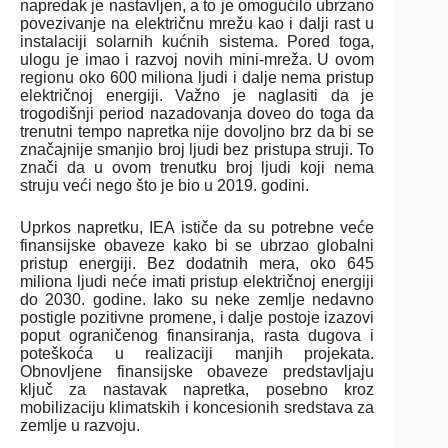
napredak je nastavljen, a to je omogućilo ubrzano
povezivanje na električnu mrežu kao i dalji rast u
instalaciji solarnih kućnih sistema. Pored toga,
ulogu je imao i razvoj novih mini-mreža. U ovom
regionu oko 600 miliona ljudi i dalje nema pristup
električnoj energiji. Važno je naglasiti da je
trogodišnji period nazadovanja doveo do toga da
trenutni tempo napretka nije dovoljno brz da bi se
značajnije smanjio broj ljudi bez pristupa struji. To
znači da u ovom trenutku broj ljudi koji nema
struju veći nego što je bio u 2019. godini.
Uprkos napretku, IEA ističe da su potrebne veće
finansijske obaveze kako bi se ubrzao globalni
pristup energiji. Bez dodatnih mera, oko 645
miliona ljudi neće imati pristup električnoj energiji
do 2030. godine. Iako su neke zemlje nedavno
postigle pozitivne promene, i dalje postoje izazovi
poput ograničenog finansiranja, rasta dugova i
poteškoća u realizaciji manjih projekata.
Obnovljene finansijske obaveze predstavljaju
ključ za nastavak napretka, posebno kroz
mobilizaciju klimatskih i koncesionih sredstava za
zemlje u razvoju.