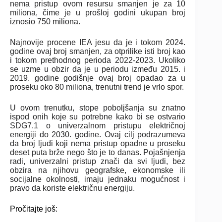
nema pristup ovom resursu smanjen je za 10
miliona, čime je u prošloj godini ukupan broj
iznosio 750 miliona.
Najnovije procene IEA jesu da je i tokom 2024.
godine ovaj broj smanjen, za otprilike isti broj kao
i tokom prethodnog perioda 2022-2023. Ukoliko
se uzme u obzir da je u periodu između 2015. i
2019. godine godišnje ovaj broj opadao za u
proseku oko 80 miliona, trenutni trend je vrlo spor.
U ovom trenutku, stope poboljšanja su znatno
ispod onih koje su potrebne kako bi se ostvario
SDG7.1 o univerzalnom pristupu električnoj
energiji do 2030. godine. Ovaj cilj podrazumeva
da broj ljudi koji nema pristup opadne u proseku
deset puta brže nego što je to danas. Pojašnjenja
radi, univerzalni pristup znači da svi ljudi, bez
obzira na njihovu geografske, ekonomske ili
socijalne okolnosti, imaju jednaku mogućnost i
pravo da koriste električnu energiju.
Pročitajte još: