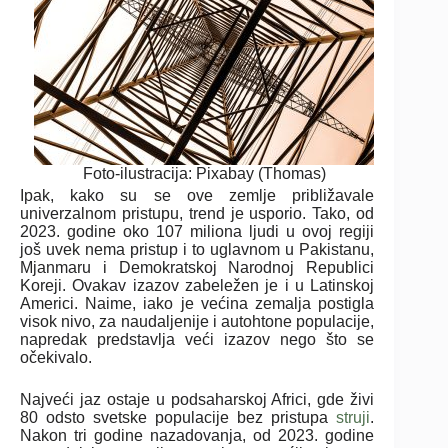
Foto-ilustracija: Pixabay (Thomas)
Ipak, kako su se ove zemlje približavale
univerzalnom pristupu, trend je usporio. Tako, od
2023. godine oko 107 miliona ljudi u ovoj regiji
još uvek nema pristup i to uglavnom u Pakistanu,
Mjanmaru i Demokratskoj Narodnoj Republici
Koreji. Ovakav izazov zabeležen je i u Latinskoj
Americi. Naime, iako je većina zemalja postigla
visok nivo, za naudaljenije i autohtone populacije,
napredak predstavlja veći izazov nego što se
očekivalo.
Najveći jaz ostaje u podsaharskoj Africi, gde živi
80 odsto svetske populacije bez pristupa
struji
.
Nakon tri godine nazadovanja, od 2023. godine