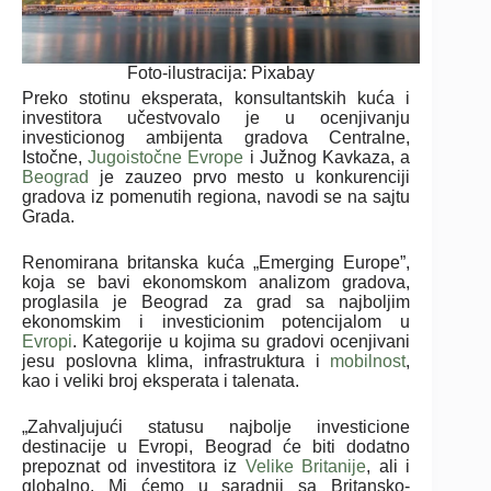
Foto-ilustracija: Pixabay
Preko stotinu eksperata, konsultantskih kuća i
investitora učestvovalo je u ocenjivanju
investicionog ambijenta gradova Centralne,
Istočne,
Jugoistočne Evrope
i Južnog Kavkaza, a
Beograd
je zauzeo prvo mesto u konkurenciji
gradova iz pomenutih regiona, navodi se na sajtu
Grada.
Renomirana britanska kuća „Emerging Europe”,
koja se bavi ekonomskom analizom gradova,
proglasila je Beograd za grad sa najboljim
ekonomskim i investicionim potencijalom u
Evropi
. Kategorije u kojima su gradovi ocenjivani
jesu poslovna klima, infrastruktura i
mobilnost
,
kao i veliki broj eksperata i talenata.
„Zahvaljujući statusu najbolje investicione
destinacije u Evropi, Beograd će biti dodatno
prepoznat od investitora iz
Velike Britanije
, ali i
globalno. Mi ćemo u saradnji sa Britansko-