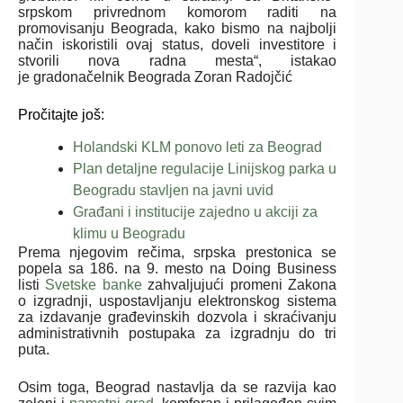
srpskom privrednom komorom raditi na
promovisanju Beograda, kako bismo na najbolji
način iskoristili ovaj status, doveli investitore i
stvorili nova radna mesta“, istakao
je gradonačelnik Beograda Zoran Radojčić
Pročitajte još:
Holandski KLM ponovo leti za Beograd
Plan detaljne regulacije Linijskog parka u
Beogradu stavljen na javni uvid
Građani i institucije zajedno u akciji za
klimu u Beogradu
Prema njegovim rečima, srpska prestonica se
popela sa 186. na 9. mesto na Doing Business
listi
Svetske banke
zahvaljujući promeni Zakona
o izgradnji, uspostavljanju elektronskog sistema
za izdavanje građevinskih dozvola i skraćivanju
administrativnih postupaka za izgradnju do tri
puta.
Osim toga, Beograd nastavlja da se razvija kao