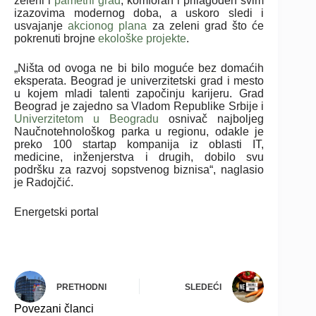
zeleni i
pametni grad
, komforan i prilagođen svim
izazovima modernog doba, a uskoro sledi i
usvajanje
akcionog plana
za zeleni grad što će
pokrenuti brojne
ekološke projekte
.
„Ništa od ovoga ne bi bilo moguće bez domaćih
eksperata. Beograd je univerzitetski grad i mesto
u kojem mladi talenti započinju karijeru. Grad
Beograd je zajedno sa Vladom Republike Srbije i
Univerzitetom u Beogradu
osnivač najboljeg
Naučnotehnološkog parka u regionu, odakle je
preko 100 startap kompanija iz oblasti IT,
medicine, inženjerstva i drugih, dobilo svu
podršku za razvoj sopstvenog biznisa“, naglasio
je Radojčić.
Energetski portal
PRETHODNI
SLEDEĆI
Povezani članci