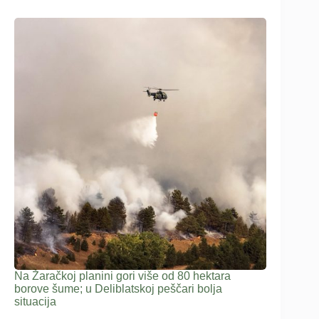
Na Žaračkoj planini gori više od 80 hektara
borove šume; u Deliblatskoj peščari bolja
situacija