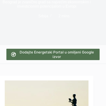
Beograd je zvanično grad sa najvećim ekonomskim i
investicionim potencijalom u Evropi
Srbija
2 mins
Dodajte Energetski Portal u omiljeni Google
izvor