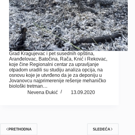
Grad Kragujevac i pet susednih opština,
Aranđelovac, Batočina, Rača, Knić i Rekovac,
koje čine Regionalni centar za upravljanje
otpadom uradili su studiju analiza opcija, na
osnovu koje je utvrđeno da je za deponiju u
Jovanovcu najprimerenije rešenje mehaničko
biološki tretman…
Nevena Đukić
13.09.2020
PRETHODNA
SLEDEĆA