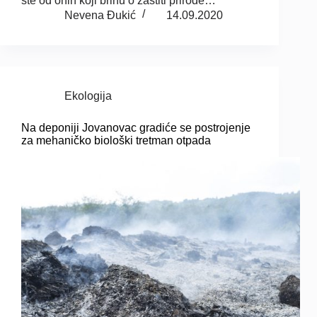
ste od onih koji brinu o zaštiti prirode…
Nevena Đukić
14.09.2020
Ekologija
Na deponiji Jovanovac gradiće se postrojenje
za mehaničko biološki tretman otpada