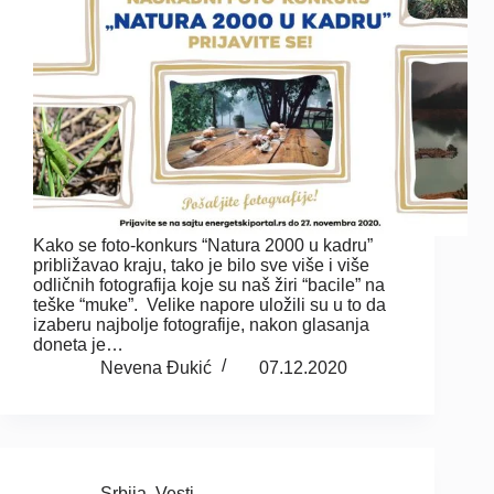
Kako se foto-konkurs “Natura 2000 u kadru”
približavao kraju, tako je bilo sve više i više
odličnih fotografija koje su naš žiri “bacile” na
teške “muke”. Velike napore uložili su u to da
izaberu najbolje fotografije, nakon glasanja
doneta je…
Nevena Đukić
07.12.2020
Srbija
,
Vesti