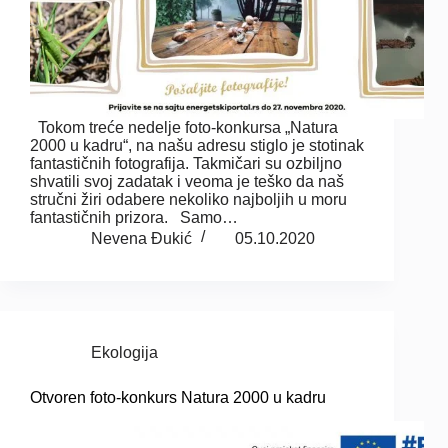
Tokom treće nedelje foto-konkursa „Natura
2000 u kadru“, na našu adresu stiglo je stotinak
fantastičnih fotografija. Takmičari su ozbiljno
shvatili svoj zadatak i veoma je teško da naš
stručni žiri odabere nekoliko najboljih u moru
fantastičnih prizora. Samo…
Nevena Đukić
05.10.2020
Ekologija
Otvoren foto-konkurs Natura 2000 u kadru