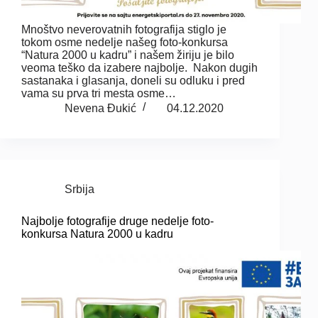
Mnoštvo neverovatnih fotografija stiglo je
tokom osme nedelje našeg foto-konkursa
“Natura 2000 u kadru” i našem žiriju je bilo
veoma teško da izabere najbolje. Nakon dugih
sastanaka i glasanja, doneli su odluku i pred
vama su prva tri mesta osme…
Nevena Đukić
04.12.2020
Srbija
Najbolje fotografije druge nedelje foto-
konkursa Natura 2000 u kadru