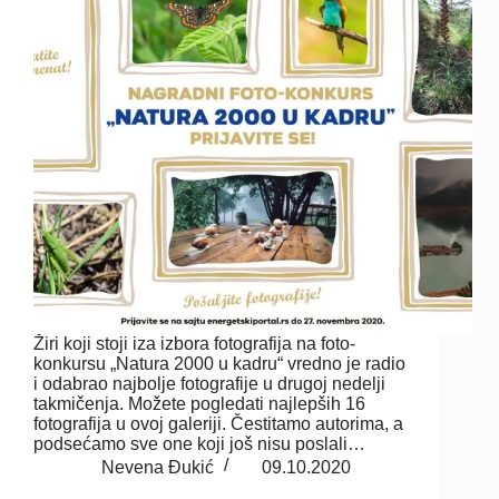
Žiri koji stoji iza izbora fotografija na foto-
konkursu „Natura 2000 u kadru“ vredno je radio
i odabrao najbolje fotografije u drugoj nedelji
takmičenja. Možete pogledati najlepših 16
fotografija u ovoj galeriji. Čestitamo autorima, a
podsećamo sve one koji još nisu poslali…
Nevena Đukić
09.10.2020