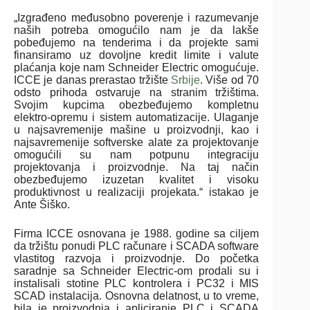
„Izgrađeno međusobno poverenje i razumevanje
naših potreba omogućilo nam je da lakše
pobeđujemo na tenderima i da projekte sami
finansiramo uz dovoljne kredit limite i valute
plaćanja koje nam Schneider Electric omogućuje.
ICCE je danas prerastao tržište
Srbije
. Više od 70
odsto prihoda ostvaruje na stranim tržištima.
Svojim kupcima obezbeđujemo kompletnu
elektro-opremu i sistem automatizacije. Ulaganje
u najsavremenije mašine u proizvodnji, kao i
najsavremenije softverske alate za projektovanje
omogućili su nam potpunu integraciju
projektovanja i proizvodnje. Na taj način
obezbeđujemo izuzetan kvalitet i visoku
produktivnost u realizaciji projekata.“ istakao je
Ante Šiško.
Firma ICCE osnovana je 1988. godine sa ciljem
da tržištu ponudi PLC računare i SCADA software
vlastitog razvoja i proizvodnje. Do početka
saradnje sa Schneider Electric-om prodali su i
instalisali stotine PLC kontrolera i PC32 i MIS
SCAD instalacija. Osnovna delatnost, u to vreme,
bila je proizvodnja i apliciranje PLC i SCADA