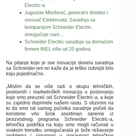
Electric-a
Jugoslav Milošević, generalni direktor i
osnivač Elektrovata: Saradnja sa
kompanijom Schneider Electric
omogućuje nam…
Schneider Electric sarađuje sa domaćom
firmom INEL više od 20 godina
Na pitanje koje je sve inovacije donela saradnja
sa Schneider-om on kaže da je teško izdvojiti bilo
koju pojedinačno.
„Mislim da se više radi o skupu tehničkih,
poslovnih i marketinških inovacija u poslovanju
koje smo preuzeli od Schneider Electric-a, a koje
su zajedno doprinele našem rastu. S obzirom na
to da smo od samog početka saradnje počeli da
koristimo vrlo širok asortiman opreme iz
proizvodnog programa Schneider Electric-a,
tehnička podrška na koju smo mogli računati u
svakom trenutku omogućavala je brže rešavanje
problema i sigurnost u ispravnost tehničkog