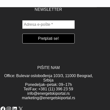
NEWSLETTER
PIŠITE NAM
Office: Bulevar oslobođenja 103/3, 11000 Beograd,
Srbija
Ponedeljak–petak: 09–17h
Tel/Fax: +381 (11) 396 23 59
info@energetskiportal.rs
marketing@energetskiportal.rs
Facebook
Instagram
LinkedIn
X