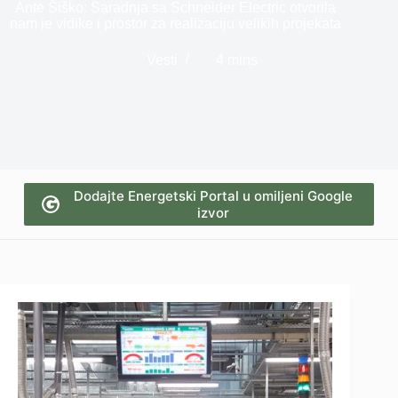
Ante Šiško: Saradnja sa Schneider Electric otvorila
nam je vidike i prostor za realizaciju velikih projekata
Vesti
4 mins
Dodajte Energetski Portal u omiljeni Google
izvor