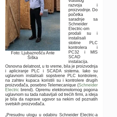
vlastitog
razvoja i
proizvodnje. Do
početka
saradnje sa
Schneider
Electric-om
prodali su i
instalisali
stotine PLC
kontrolera i
PC32 i MIS
Foto: Ljubaznošću Ante
SCAD
Šiška
instalacija.
Osnovna delatnost, u to vreme, bila je proizvodnja
i apliciranje PLC i SCADA sistema. Iako su
uglavnom instalisali sopstvene PLC kontrolere,
na zahtev kupaca koristili su i kontrolere drugih
proizvođača, posebno Telemecanique (
Schneider
Electric
brend). Opremu elektromotornog pogona
uglavnom su tada nabavljali od trećih firmi, a ideja
je bila da naprave ugovor sa nekim od poznatih
svetskih proizvođača.
„Presudnu ulogu u odabiru Schneider Electric-a