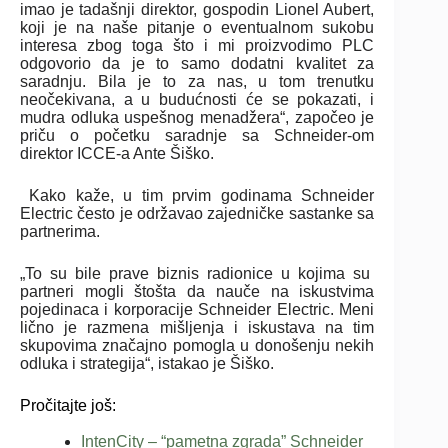
imao je tadašnji direktor, gospodin Lionel Aubert,
koji je na naše pitanje o eventualnom sukobu
interesa zbog toga što i mi proizvodimo PLC
odgovorio da je to samo dodatni kvalitet za
saradnju. Bila je to za nas, u tom trenutku
neočekivana, a u budućnosti će se pokazati, i
mudra odluka uspešnog menadžera“, započeo je
priču o početku saradnje sa Schneider-om
direktor ICCE-a Ante Šiško.
Kako kaže, u tim prvim godinama Schneider
Electric često je održavao zajedničke sastanke sa
partnerima.
„To su bile prave biznis radionice u kojima su
partneri mogli štošta da nauče na iskustvima
pojedinaca i korporacije Schneider Electric. Meni
lično je razmena mišljenja i iskustava na tim
skupovima značajno pomogla u donošenju nekih
odluka i strategija“, istakao je Šiško.
Pročitajte još:
IntenCity – “pametna zgrada” Schneider