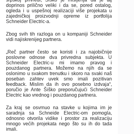
doprinos prilično veliki i da se, pored ostalog,
ogleda i u uspešnoj realizaciji više projekata u
zajedničkoj proizvodnji opreme iz portfolija
Schneider Electric-a.
Zbog svih tih razloga on u kompaniji Schneider
vidi najiskrenijeg partnera.
„Reč partner često se koristi i za najobičnije
poslovne odnose dva privredna subjekta. U
Schneider Electric-u mi imamo pravog i
pouzdanog partnera. Možemo na njih da se
oslonimo u svakom trenutku i skoro na svaki naš
poseban zahtev uvek smo imali pozitivan
feedback. Mislim da ih ovo posebno izdvaja“,
poručio je Ante Šiško preporučujući Schneider
Electric kao vrednog i pouzdanog partnera.
Za kraj se osvrnuo na stavke u kojima im je
saradnja sa Schneide Electric-om pomogla,
odnosno otvorila vidike i prostor za realizaciju
mnogo većih projekata nego što su ih do tada
imali.