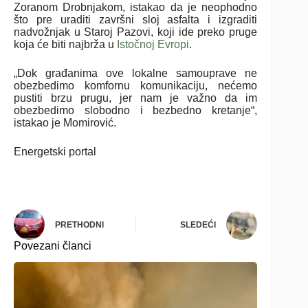
Zoranom Drobnjakom, istakao da je neophodno
što pre uraditi završni sloj asfalta i izgraditi
nadvožnjak u Staroj Pazovi, koji ide preko pruge
koja će biti najbrža u
Istočnoj Evropi
.
„Dok građanima ove lokalne samouprave ne
obezbedimo komfornu komunikaciju, nećemo
pustiti brzu prugu, jer nam je važno da im
obezbedimo slobodno i bezbedno kretanje“,
istakao je Momirović.
Energetski portal
PRETHODNI
SLEDEĆI
Povezani članci