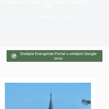
60 miliona evra za ekološke projekte u Staroj Pazovi i
Inđiji
Ekologija
1 min
Dodajte Energetski Portal u omiljeni Google
izvor