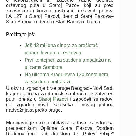
državnog puta u Staroj Pazovi koji su pred
završetkom i kružnoj raskrsnici državnih puteva
IIA 127 u Staroj Pazovi, deonici Stara Pazova–
Stari Banovci i deonici Stari Banovci–Ruma.
Pročitajte još:
Još 42 miliona dinara za prečistač
otpadnih voda u Leskovcu
Prvi kontejneri za staklenu ambalažu na
ulicama Sombora
Na ulicama Kragujevca 120 kontejnera
za staklenu ambalažu
U okviru izgradnje brze pruge Beograd–Novi Sad,
krajem januara za drumski saobraćaj je zatvoren
putni prelaz u
Staroj Pazovi
i započeti su radovi
na izgradnji novih koloseka i novog putnog
nadvožnjaka preko pruge.
Momirović je nakon obilaska radova, zajedno sa
predsednikom Opštine Stara Pazova Đorđem
Radinovićem i v.d. direktora JP „Putevi Srbije“