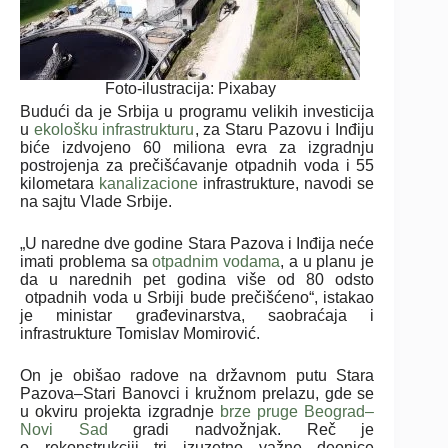
Foto-ilustracija: Pixabay
Budući da je Srbija u programu velikih investicija
u
ekološku infrastrukturu
, za Staru Pazovu i Inđiju
biće izdvojeno 60 miliona evra za izgradnju
postrojenja za prečišćavanje otpadnih voda i 55
kilometara
kanalizacione
infrastrukture, navodi se
na sajtu Vlade Srbije.
„U naredne dve godine Stara Pazova i Inđija neće
imati problema sa
otpadnim vodama
, a u planu je
da u narednih pet godina više od 80 odsto
otpadnih voda u Srbiji bude prečišćeno“, istakao
je ministar građevinarstva, saobraćaja i
infrastrukture Tomislav Momirović.
On je obišao radove na državnom putu Stara
Pazova–Stari Banovci i kružnom prelazu, gde se
u okviru projekta izgradnje
brze pruge Beograd–
Novi Sad
gradi nadvožnjak. Reč je
o rekonstrukciji tri izuzetno važne deonice