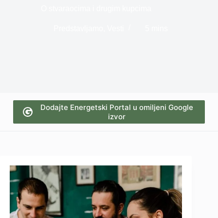
O stvaraocima i drugim kupcima
Predstavljamo
,
Vesti
5 mins
Dodajte Energetski Portal u omiljeni Google
izvor