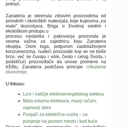
potrazi.
Zanateria je okrenuta zdravim proizvodima od
prirodnih i ekoloških materijala, koje kupovina „na
malo” dozvoljava. Briga o životnoj sredini i
ekološkom pristupu u
procesu nastanka i pakovanja proizvoda je
veoma važna za zajednicu koju Zanateria
okuplja. Osim toga, potpunim zaobilaženjem
konzumerizma, nudeći proizvode koji se ne troše
brzo, već se čuvaju i vole, često i celog života, i
podstičući proizvođače da unose promene na
tržištu, Zanateria podržava principe
cirkularne
ekonomije
.
U fokusu:
Lice i naličje elektroenergetskog sektora
Mala solarna elektrana, manji računi,
najmanji stres
Punjači za električna vozila – za
punjenje na javnom mestu i kod kuće