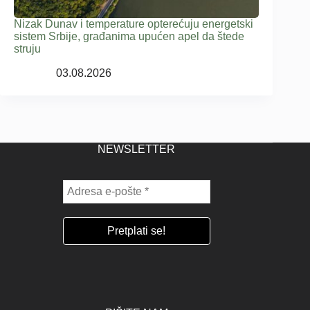
Nizak Dunav i temperature opterećuju energetski
sistem Srbije, građanima upućen apel da štede
struju
03.08.2026
NEWSLETTER