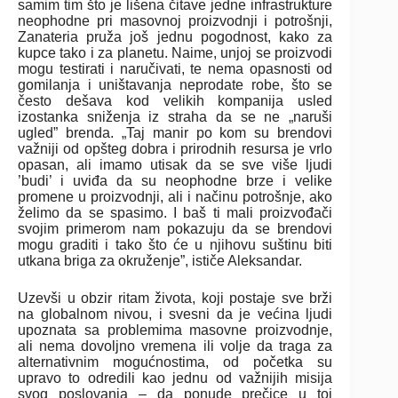
samim tim što je lišena čitave jedne infrastrukture
neophodne pri masovnoj proizvodnji i potrošnji,
Zanateria pruža još jednu pogodnost, kako za
kupce tako i za planetu. Naime, unjoj se proizvodi
mogu testirati i naručivati, te nema opasnosti od
gomilanja i uništavanja neprodate robe, što se
često dešava kod velikih kompanija usled
izostanka sniženja iz straha da se ne „naruši
ugled” brenda. „Taj manir po kom su brendovi
važniji od opšteg dobra i prirodnih resursa je vrlo
opasan, ali imamo utisak da se sve više ljudi
’budi’ i uviđa da su neophodne brze i velike
promene u proizvodnji, ali i načinu potrošnje, ako
želimo da se spasimo. I baš ti mali proizvođači
svojim primerom nam pokazuju da se brendovi
mogu graditi i tako što će u njihovu suštinu biti
utkana briga za okruženje”, ističe Aleksandar.
Uzevši u obzir ritam života, koji postaje sve brži
na globalnom nivou, i svesni da je većina ljudi
upoznata sa problemima masovne proizvodnje,
ali nema dovoljno vremena ili volje da traga za
alternativnim mogućnostima, od početka su
upravo to odredili kao jednu od važnijih misija
svog poslovanja – da ponude prečice u toj