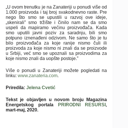
„U ovom trenutku je na Zanateriji u ponudi više od
1.000 proizvoda i taj broj svakodnevno raste. Pre
nego što smo se upustili u razvoj ove ideje,
„skenirali” smo tržište i činilo nam se da smo
uspeli da mapiramo većinu proizvođača. Kada
smo uputili javni poziv za saradnju, bili smo
potpuno iznenađeni odzivom. Ne samo što je tu
bilo proizvođača za koje ranije nismo čuli ili
proizvoda za koje nismo ni znali da se proizvode
u Srbiji, već smo se upoznali sa proizvodima za
koje nismo znali da uopšte postoje.”
Više o ponudi u Zanateriji možete pogledati na
linku:
www.zanateria.com
.
Priredila:
Jelena Cvetić
Tekst je objavljen u novom broju Magazina
Energetskog portala
PRIRODNI RESURSI
,
mart-maj, 2020.