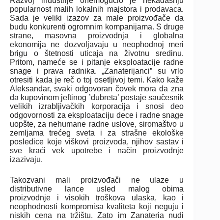
Razvoj industrije onemogućio je nekadašnju
popularnost malih lokalnih majstora i prodavaca.
Sada je veliki izazov za male proizvođače da
budu konkurenti ogromnim kompanijama. S druge
strane, masovna proizvodnja i globalna
ekonomija ne dozvoljavaju u neophodnoj meri
brigu o štetnosti uticaja na životnu sredinu.
Pritom, nameće se i pitanje eksploatacije radne
snage i prava radnika. „Zanaterijanci” su vrlo
otresiti kada je reč o toj osetljivoj temi. Kako kaže
Aleksandar, svaki odgovoran čovek mora da zna
da kupovinom jeftinog ’đubreta’ postaje saučesnik
velikih izrabljivačkih korporacija i snosi deo
odgovornosti za eksploataciju dece i radne snage
uopšte, za nehumane radne uslove, siromaštvo u
zemljama trećeg sveta i za strašne ekološke
posledice koje viškovi proizvoda, njihov sastav i
sve kraći vek upotrebe i način proizvodnje
izazivaju.
Takozvani mali proizvođači ne ulaze u
distributivne lance usled malog obima
proizvodnje i visokih troškova ulaska, kao i
neophodnosti kompromisa kvaliteta koji neguju i
niskih cena na tržištu. Zato im Zanateria nudi