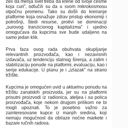
želi da menja svet treba da krene od svoje česme
koja curi”, odlučili su da u svom mikrokosmosu
otpočnu promenu. Tako su došli do kreiranje
platforme koja osnažuje zdrav pristup ekonomiji i
potrošnji, štedi resurse, protivi se dominaciji
„surovog tranzicionog kapitalizma” i ujedno
omogućava da kupcima sve bude udaljeno na
samo jedan klik.
Prva faza ovog rada obuhvata okupljanje
relevantnih proizvođača, kao i nezavisnih
izdavača, uz tendenciju stalnog širenja, a zatim i
stabilizaciju ponude na platformi, evaluaciju, kao i
serije edukacije. U planu je i „izlazak” na strano
tržište.
Kupcima je omogućen uvid u aktuelnu ponudu na
tržištu zanatskih proizvoda, jer su na platformi
prisutni proizvodi iz radionica, ateljea i sa polica
proizvođača, koje nekom drugom prilikom ne bi
mogli upoznati. To je posebno važno za
zainteresovane kupce iz manjih sredina, koji
nemaju mogućnost da obilaze noćne markete i
bazare ručnih radova.