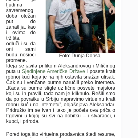
ljudima
savremenog
doba otežan
put do
zanatlija, kao
i ovima do
tržišta,
odlučili su da
oni sami
budu nosioci
Foto: Dunja Dopsaj
promene.
Ideja se javila prilikom Aleksandrovog i Miličinog
puta u
Sjedinjene Američke Države
i posete kraft
robnoj kući koja je na njih ostavila snažan utisak.
Čak su i venčane burme naručili preko interneta.
„Kada su burme stigle uz lične posvete majstora
koji su ih pravili, tada nam je kliknulo. Rešili smo
da po povratku u Srbiju napravimo virtuelnu kraft
robnu kuću na internetu”, objašnjava Aleksandar.
Pridružio im se Ivan i tako je počela ova priča o
trgovini u kojoj su svi na dobitku – i stvaraoci, i
kupci, i priroda.
Pored toga što virtuelna prodavnica štedi resurse,