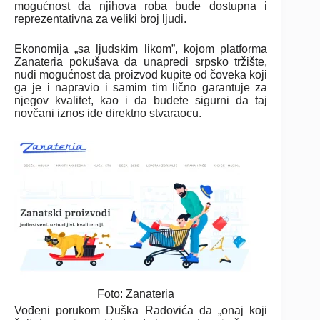
mogućnost da njihova roba bude dostupna i
reprezentativna za veliki broj ljudi.
Ekonomija „sa ljudskim likom”, kojom platforma
Zanateria pokušava da unapredi srpsko tržište,
nudi mogućnost da proizvod kupite od čoveka koji
ga je i napravio i samim tim lično garantuje za
njegov kvalitet, kao i da budete sigurni da taj
novčani iznos ide direktno stvaraocu.
Foto: Zanateria
Vođeni porukom Duška Radovića da „onaj koji