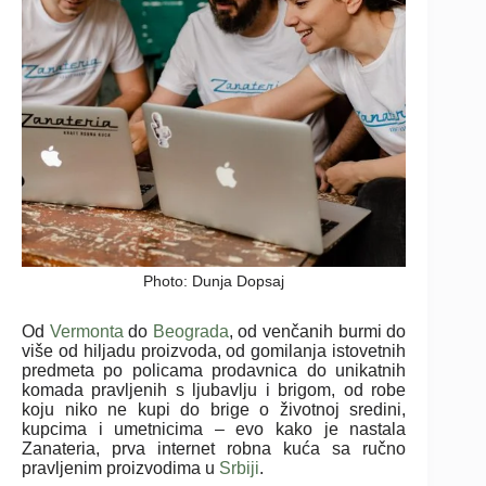
Photo: Dunja Dopsaj
Od
Vermonta
do
Beograda
, od venčanih burmi do
više od hiljadu proizvoda, od gomilanja istovetnih
predmeta po policama prodavnica do unikatnih
komada pravljenih s ljubavlju i brigom, od robe
koju niko ne kupi do brige o životnoj sredini,
kupcima i umetnicima – evo kako je nastala
Zanateria, prva internet robna kuća sa ručno
pravljenim proizvodima u
Srbiji
.