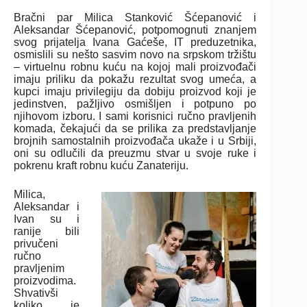
Bračni par Milica Stanković Šćepanović i
Aleksandar Šćepanović, potpomognuti znanjem
svog prijatelja Ivana Gaćeše, IT preduzetnika,
osmislili su nešto sasvim novo na srpskom tržištu
– virtuelnu robnu kuću na kojoj mali proizvođači
imaju priliku da pokažu rezultat svog umeća, a
kupci imaju privilegiju da dobiju proizvod koji je
jedinstven, pažljivo osmišljen i potpuno po
njihovom izboru. I sami korisnici ručno pravljenih
komada, čekajući da se prilika za predstavljanje
brojnih samostalnih proizvođača ukaže i u Srbiji,
oni su odlučili da preuzmu stvar u svoje ruke i
pokrenu kraft robnu kuću Zanateriju.
Milica,
Aleksandar i
Ivan su i
ranije bili
privučeni
ručno
pravljenim
proizvodima.
Shvativši
koliko je