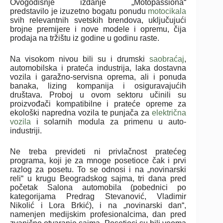
Ovogodišnje izdanje „Motopassiona“
predstavilo je izuzetno bogatu ponudu
motocikala
svih relevantnih svetskih brendova, uključujući
brojne premijere i nove modele i opremu, čija
prodaja na tržištu iz godine u godinu raste.
Na visokom nivou bili su i drumski
saobraćaj
,
automobilska i prateća industrija, laka dostavna
vozila i garažno-servisna oprema, ali i ponuda
banaka, lizing kompanija i osiguravajućih
društava. Proboj u ovom sektoru učinili su
proizvođači kompatibilne i prateće opreme za
ekološki napredna vozila te punjača za
električna
vozila
i solarnih modula za primenu u auto-
industriji.
Ne treba prevideti ni privlačnost pratećeg
programa, koji je za mnoge posetioce čak i prvi
razlog za posetu. To se odnosi i na „novinarski
reli“ u krugu Beogradskog sajma, tri dana pred
početak Salona automobila (pobednici po
kategorijama Predrag Stevanović, Vladimir
Nikolić i Lora Brkić), i na „novinarski dan“,
namenjen medijskim profesionalcima, dan pred