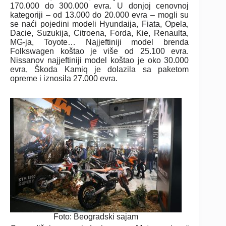
170.000 do 300.000 evra. U donjoj cenovnoj
kategoriji – od 13.000 do 20.000 evra – mogli su
se naći pojedini modeli Hyundaija, Fiata, Opela,
Dacie, Suzukija, Citroena, Forda, Kie, Renaulta,
MG-ja, Toyote… Najjeftiniji model brenda
Folkswagen koštao je više od 25.100 evra.
Nissanov najjeftiniji model koštao je oko 30.000
evra, Škoda Kamiq je dolazila sa paketom
opreme i iznosila 27.000 evra.
Foto: Beogradski sajam