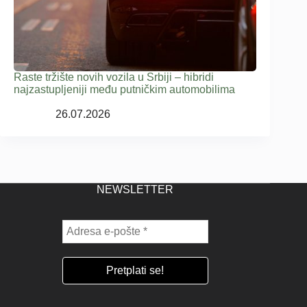
Raste tržište novih vozila u Srbiji – hibridi
najzastupljeniji među putničkim automobilima
26.07.2026
NEWSLETTER