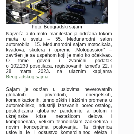
Foto: Beogradski sajam
Najveća auto-moto manifestacija održana tokom
marta u svetu – 55. Međunarodni salon
automobila i 15. Međunarodni sajam motocikala,
kvadova, skutera i opreme „Motopassion“ –
završen je sa uspehom koji je malo ko očekivao.
O tome govori i zvanični podatak
o 102.239 posetilaca, registrovanih između 22. i
28. marta 2023. na ulaznim kapijama
Beogradskog sajma
.
Sajam je održan u uslovima neverovatnih
globalnih privrednih, energetskih,
komunikacionih, tehnoloških i tržišnih promena u
automobilskoj industriji, izazvanih, pored ostalog,
posledicama globalne pandemije a potom i
ukrajinske krize, nestašicom delova i
komponenata, velikim tehnološkim zaokretima i
novim konceptima poslovanja. Ta činjenica
uslovila je i odsustvo komercijalnog efekta i