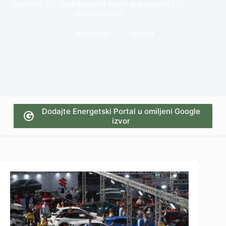
Završeni 55. Međunarodni salon automobila i 15.
„Motopassion“
Mobilnost
4 mins
Dodajte Energetski Portal u omiljeni Google
izvor