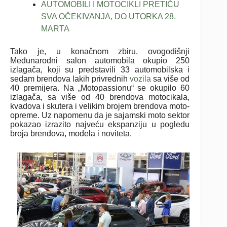
AUTOMOBILI I MOTOCIKLI PRETIČU
SVA OČEKIVANJA, DO UTORKA 28.
MARTA
Tako je, u konačnom zbiru, ovogodišnji
Međunarodni salon automobila okupio 250
izlagača, koji su predstavili 33 automobilska i
sedam brendova lakih privrednih
vozila
sa više od
40 premijera. Na „Motopassionu“ se okupilo 60
izlagača, sa više od 40 brendova motocikala,
kvadova i skutera i velikim brojem brendova moto-
opreme. Uz napomenu da je sajamski moto sektor
pokazao izrazito najveću ekspanziju u pogledu
broja brendova, modela i noviteta.