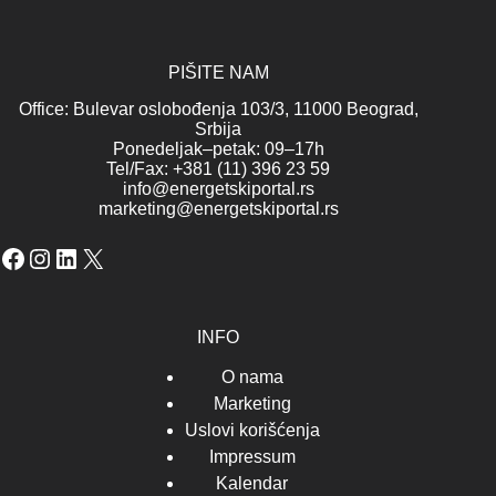
PIŠITE NAM
Office: Bulevar oslobođenja 103/3, 11000 Beograd,
Srbija
Ponedeljak–petak: 09–17h
Tel/Fax: +381 (11) 396 23 59
info@energetskiportal.rs
marketing@energetskiportal.rs
Facebook
Instagram
LinkedIn
X
INFO
O nama
Marketing
Uslovi korišćenja
Impressum
Kalendar