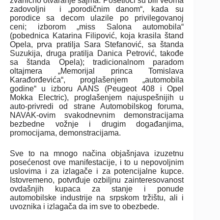
zvanično otvaranje sajma. Posetioci su bili veoma
zadovoljni i „porodičnim danom“, kada su
porodice sa decom ulazile po privilegovanoj
ceni; izborom „miss Salona automobila“
(pobednica Katarina Filipović, koja krasila štand
Opela, prva pratilja Sara Stefanović, sa štanda
Suzukija, druga pratilja Danica Petrović, takođe
sa štanda Opela); tradicionalnom paradom
oltajmera „Memorijal princa Tomislava
Karađorđevića“, proglašenjem „automobila
godine“ u izboru AANS (Peugeot 408 i Opel
Mokka Electric), proglašenjem najuspešnijih u
auto-privredi od strane Automobilskog foruma,
NAVAK-ovim svakodnevnim demonstracijama
bezbedne vožnje i drugim događanjima,
promocijama, demonstracijama.
Sve to na mnogo načina objašnjava izuzetnu
posećenost ove manifestacije, i to u nepovoljnim
uslovima i za izlagače i za potencijalne kupce.
Istovremeno, potvrđuje ozbiljnu zainteresovanost
ovdašnjih kupaca za stanje i ponude
automobilske industrije na srpskom tržištu, ali i
uvoznika i izlagača da im sve to obezbede.