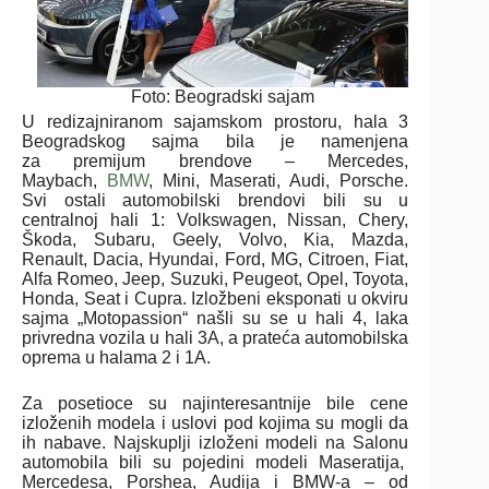
Foto: Beogradski sajam
U redizajniranom sajamskom prostoru, hala 3
Beogradskog sajma bila je namenjena
za premijum brendove – Mercedes,
Maybach,
BMW
, Mini, Maserati, Audi, Porsche.
Svi ostali automobilski brendovi bili su u
centralnoj hali 1: Volkswagen, Nissan, Chery,
Škoda, Subaru, Geely, Volvo, Kia, Mazda,
Renault, Dacia, Hyundai, Ford, MG, Citroen, Fiat,
Alfa Romeo, Jeep, Suzuki, Peugeot, Opel, Toyota,
Honda, Seat i Cupra. Izložbeni eksponati u okviru
sajma „Motopassion“ našli su se u hali 4, laka
privredna vozila u hali 3A, a prateća automobilska
oprema u halama 2 i 1A.
Za posetioce su najinteresantnije bile cene
izloženih modela i uslovi pod kojima su mogli da
ih nabave. Najskuplji izloženi modeli na Salonu
automobila bili su pojedini modeli Maseratija,
Mercedesa, Porshea, Audija i BMW-a – od