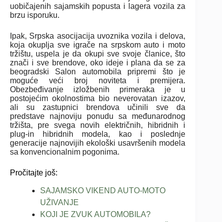
uobičajenih sajamskih popusta i lagera vozila za
brzu isporuku.
Ipak, Srpska asocijacija uvoznika vozila i delova,
koja okuplja sve igrače na srpskom auto i moto
tržištu, uspela je da okupi sve svoje članice, što
znači i sve brendove, oko ideje i plana da se za
beogradski Salon automobila pripremi što je
moguće veći broj noviteta i premijera.
Obezbeđivanje izložbenih primeraka je u
postojećim okolnostima bio neverovatan izazov,
ali su zastupnici brendova učinili sve da
predstave najnoviju ponudu sa međunarodnog
tržišta, pre svega novih električnih, hibridnih i
plug-in hibridnih modela, kao i poslednje
generacije najnovijih ekološki usavršenih modela
sa konvencionalnim pogonima.
Pročitajte još:
SAJAMSKO VIKEND AUTO-MOTO
UŽIVANJE
KOJI JE ZVUK AUTOMOBILA?