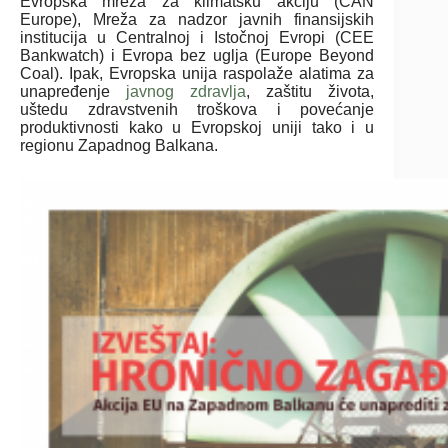
Evropska mreža za klimatsku akciju (CAN
Europe), Mreža za nadzor javnih finansijskih
institucija u Centralnoj i Istočnoj Evropi (CEE
Bankwatch) i Evropa bez uglja (Europe Beyond
Coal). Ipak, Evropska unija raspolaže alatima za
unapređenje
javnog zdravlja
, zaštitu života,
uštedu zdravstvenih troškova i povećanje
produktivnosti kako u Evropskoj uniji tako i u
regionu Zapadnog Balkana.