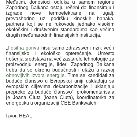
Međutim, donosioci odluka u samom regionu
Zapadnog Balkana ostaju rešeni da finansiraju i
izgrade nove termoelektrane na ugalj,
prevashodno uz podršku kineskih banaka,
partnera koji se ne rukovode jednako visokim
ekološkim i društvenim standardima kao većina
drugih međunarodnih finansijskih institucija.
„
Fosilna goriva
nisu samo zdravstveni rizik već i
finansijsko i ekološko opterećenje. Umesto
trošenja sredstava na već zastarele tehnologije za
proizvodnju energije, lideri Zapadnog Balkana
treba da se okrenu budućnosti i ulažu u razvoj
obnovljivih izvora energije
. Time se kandidati za
buduće članstvo u Evropskoj uniji usklađuju sa
evropskim ciljevima dekarbonizacije i uklanjaju
prepreke za buduće članstvo“, prokomentarisala
je Joana Ćiuta (Ioana Ciuta), koordinatorka za
energetiku u organizaciji CEE Bankwatch.
Izvor: HEAL