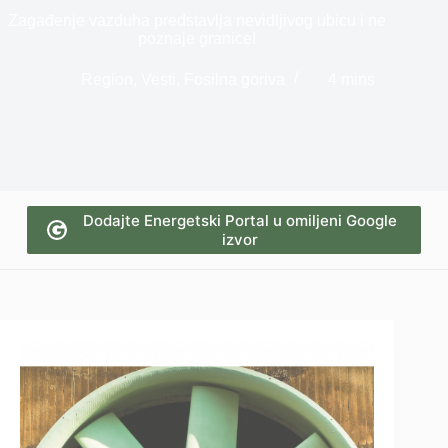
Zagađenje vazduha predstavlja nevidljivog ubicu i ne
poznaje granice!
Region
,
Vesti
,
Fosilna goriva
4 mins
Dodajte Energetski Portal u omiljeni Google
izvor