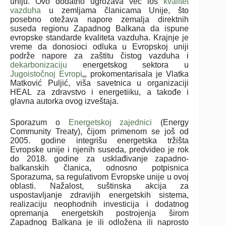
uniju. Ovo dodatno ugrožava već loš
kvalitet
vazduha
u zemljama članicama Unije, što
posebno otežava napore zemalja direktnih
suseda regionu Zapadnog Balkana da ispune
evropske standarde kvaliteta vazduha. Krajnje je
vreme da donosioci odluka u Evropskoj uniji
podrže napore za zaštitu čistog vazduha i
dekarbonizaciju
energetskog sektora u
Jugoistočnoj Evropi
„, prokomentarisala je Vlatka
Matković Puljić, viša savetnica u organizaciji
HEAL za zdravstvo i energetiiku, a takođe i
glavna autorka ovog izveštaja.
Sporazum o
Energetskoj zajednici
(Energy
Community Treaty), čijom primenom se još od
2005. godine integrišu energetska tržišta
Evropske unije i njenih suseda, predvideo je rok
do 2018. godine za usklađivanje zapadno-
balkanskih članica, odnosno potpisnica
Sporazuma, sa regulativom Evropske unije u ovoj
oblasti. Nažalost, suštinska akcija za
uspostavljanje zdravijih energetskih sistema,
realizaciju neophodnih investicija i dodatnog
opremanja energetskih postrojenja širom
Zapadnog Balkana je ili odložena ili naprosto