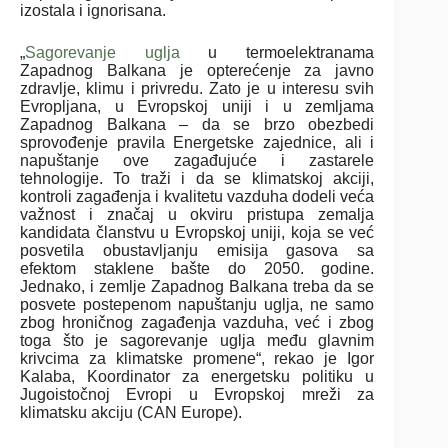
izostala i ignorisana.
„
Sagorevanje uglja
u termoelektranama
Zapadnog Balkana je opterećenje za javno
zdravlje, klimu i privredu. Zato je u interesu svih
Evropljana, u Evropskoj uniji i u zemljama
Zapadnog Balkana – da se brzo obezbedi
sprovođenje pravila Energetske zajednice, ali i
napuštanje ove zagađujuće i zastarele
tehnologije. To traži i da se klimatskoj akciji,
kontroli zagađenja i kvalitetu vazduha dodeli veća
važnost i značaj u okviru pristupa zemalja
kandidata članstvu u Evropskoj uniji, koja se već
posvetila obustavljanju emisija gasova sa
efektom staklene bašte do 2050. godine.
Jednako, i zemlje Zapadnog Balkana treba da se
posvete postepenom napuštanju uglja, ne samo
zbog hroničnog zagađenja vazduha, već i zbog
toga što je sagorevanje uglja među glavnim
krivcima za klimatske promene“, rekao je Igor
Kalaba, Koordinator za energetsku politiku u
Jugoistočnoj Evropi u Evropskoj mreži za
klimatsku akciju (CAN Europe).