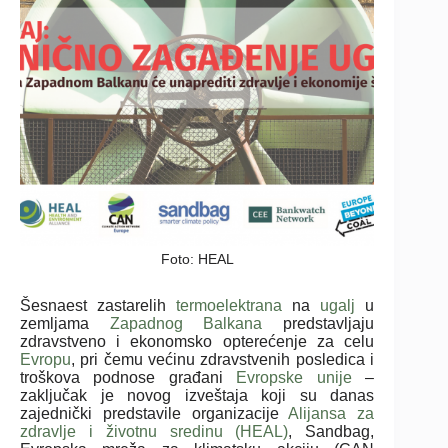
Foto: HEAL
Šesnaest zastarelih
termoelektrana
na
ugalj
u
zemljama
Zapadnog Balkana
predstavljaju
zdravstveno i ekonomsko opterećenje za celu
Evropu
, pri čemu većinu zdravstvenih posledica i
troškova podnose građani
Evropske unije
–
zaključak je novog izveštaja koji su danas
zajednički predstavile organizacije
Alijansa za
zdravlje i životnu sredinu (HEAL)
, Sandbag,