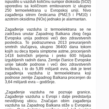
ispustilo u vazduh količinu sumpor dioksida (SO2)
uporedivu sa količinom emitovanom iz ukupno
250 termoelektrana u Evropskoj uniji. Nivo
zagađenja sitnim česticama (PM2,5 i PM10) i
azotnim oksidima (NOx) jednako je alarmantan.
Zagađenje vazduha iz termoelektrana se ne
zadržava unutar Zapadnog Balkana zbog čega
Evropska unija podnosi veći deo zdravstvenih
posledica. To podrazumeva 2013 preuranjenih
smrtnih slučajeva, ukupno 36400 dana tokom
kojih su deca trpela simptome astme, procenjenih
1418 bolničkih prijema i preko 600 hiljada
izgubljenih radnih dana. Zemlje članice Evropske
unije takođe podnose i veći deo zdravstvenih
troškova, i to do 5,89 milijardi evra, dok je teret
zagađenja vazduha iz termoelektrana koji
podnose zemlje Zapadnog Balkana procenjen do
3,64 milijardi evra – godišnje.
„Zagađenje vazduha ne poznaje granice.
Zagađenje vazduha u Evropi i dalje predstavlja
nevidljivog ubicu. Značajan obim zagađenja
vazduha sa Zapadnog Balkana stiže u Evropsku