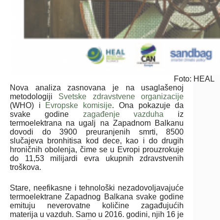
Foto: HEAL
Nova analiza zasnovana je na usaglašenoj
metodologiji
Svetske zdravstvene organizacije
(WHO) i
Evropske komisije
. Ona pokazuje da
svake godine
zagađenje vazduha
iz
termoelektrana na ugalj na Zapadnom Balkanu
dovodi do 3900 preuranjenih smrti, 8500
slučajeva bronhitisa kod dece, kao i do drugih
hroničnih obolenja, čime se u Evropi prouzrokuje
do 11,53 milijardi evra ukupnih zdravstvenih
troškova.
Stare, neefikasne i tehnološki nezadovoljavajuće
termoelektrane Zapadnog Balkana svake godine
emituju neverovatne količine zagađujućih
materija u vazduh. Samo u 2016. godini, njih 16 je