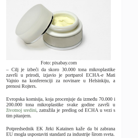
Foto: pixabay.com
– Cilj je izbeći da skoro 30.000 tona mikroplastike
završi u prirodi, izjavio je portparol ECHA-e Mati
Vajnio na konferenciji za novinare u Helsinkiju, a
prenosi Rojters.
Evropska komisija, koja procenjuje da između 70.000 i
200.000 tona mikroplastike svake godine završi u
životnoj sredini
, zatražila je predlog od ECHA u vezi s
tim pitanjem.
Potpredsednik EK Jirki Katainen kaže da bi zabrana
EU mogla uspostaviti standard za industrije širom sveta.