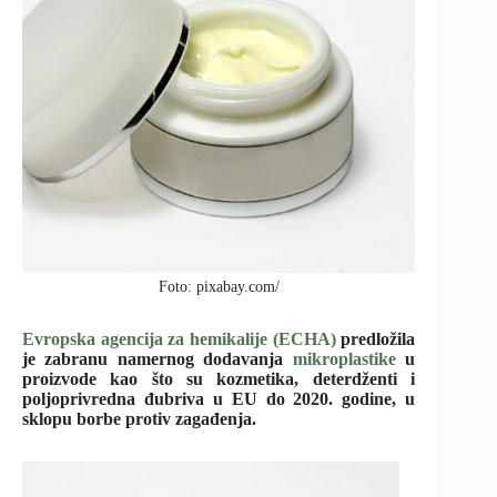
Foto: pixabay.com/
Evropska agencija za hemikalije (ECHA)
predložila
je zabranu namernog dodavanja
mikroplastike
u
proizvode kao što su kozmetika, deterdženti i
poljoprivredna đubriva u EU do 2020. godine, u
sklopu borbe protiv zagađenja.