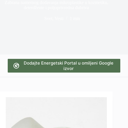
Zabrana namernog dodavanja mikroplastike u kozmetiku,
deterdžente i poljoprivredna đubriva
Svet
,
Vesti
1 min
Dodajte Energetski Portal u omiljeni Google
izvor