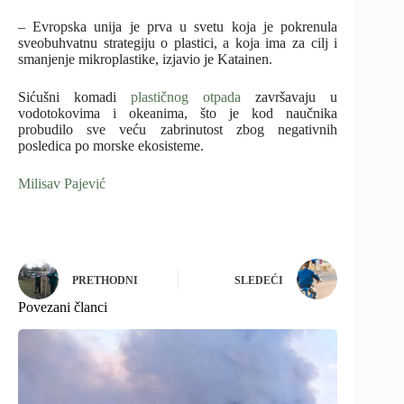
– Evropska unija je prva u svetu koja je pokrenula
sveobuhvatnu strategiju o plastici, a koja ima za cilj i
smanjenje mikroplastike, izjavio je Katainen.
Sićušni komadi
plastičnog otpada
završavaju u
vodotokovima i okeanima, što je kod naučnika
probudilo sve veću zabrinutost zbog negativnih
posledica po morske ekosisteme.
Milisav Pajević
PRETHODNI
SLEDEĆI
Povezani članci