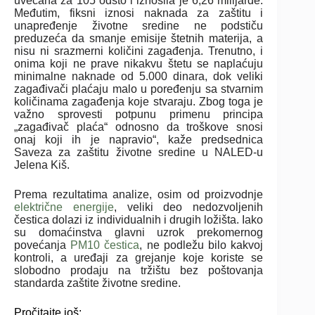
uvećana za 105 odsto i iznosila je 6,26 milijarde.
Međutim, fiksni iznosi naknada za zaštitu i
unapređenje životne sredine ne podstiču
preduzeća da smanje emisije štetnih materija, a
nisu ni srazmerni količini zagađenja. Trenutno, i
onima koji ne prave nikakvu štetu se naplaćuju
minimalne naknade od 5.000 dinara, dok veliki
zagađivači plaćaju malo u poređenju sa stvarnim
količinama zagađenja koje stvaraju. Zbog toga je
važno sprovesti potpunu primenu principa
„zagađivač plaća“ odnosno da troškove snosi
onaj koji ih je napravio“, kaže predsednica
Saveza za zaštitu životne sredine u NALED-u
Jelena Kiš.
Prema rezultatima analize, osim od proizvodnje
električne energije
, veliki deo nedozvoljenih
čestica dolazi iz individualnih i drugih ložišta. Iako
su domaćinstva glavni uzrok prekomernog
povećanja
PM10 čestica
, ne podležu bilo kakvoj
kontroli, a uređaji za grejanje koje koriste se
slobodno prodaju na tržištu bez poštovanja
standarda zaštite životne sredine.
Pročitajte još: