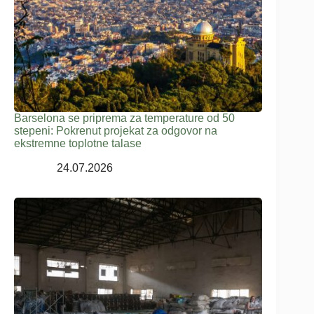
Barselona se priprema za temperature od 50
stepeni: Pokrenut projekat za odgovor na
ekstremne toplotne talase
24.07.2026