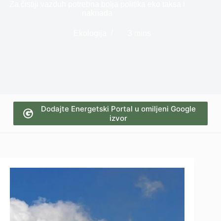
Za čistiji vazduh potrebna bolja politika eko taksa i
naknada
Ekologija
3 mins
Dodajte Energetski Portal u omiljeni Google
izvor