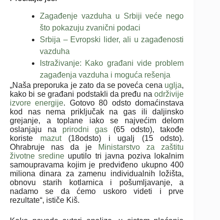
Zagađenje vazduha u Srbiji veće nego
što pokazuju zvanični podaci
Srbija – Evropski lider, ali u zagađenosti
vazduha
Istraživanje: Kako građani vide problem
zagađenja vazduha i moguća rešenja
„Naša preporuka je zato da se poveća cena
uglja
,
kako bi se građani podstakli da pređu na
održivije
izvore energije
. Gotovo 80 odsto domaćinstava
kod nas nema priključak na gas ili daljinsko
grejanje, a toplane iako se najvećim delom
oslanjaju na
prirodni gas
(65 odsto), takođe
koriste
mazut
(18odsto) i ugalj (15 odsto).
Ohrabruje nas da je
Ministarstvo za zaštitu
životne sredine
uputilo tri javna poziva lokalnim
samoupravama kojim je predviđeno ukupno 400
miliona dinara za zamenu individualnih ložišta,
obnovu starih kotlarnica i pošumljavanje, a
nadamo se da ćemo uskoro videti i prve
rezultate“, ističe Kiš.