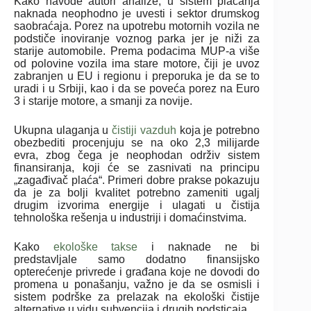
Kako navode autori analize, u sistem plaćanja
naknada neophodno je uvesti i sektor drumskog
saobraćaja. Porez na upotrebu motornih vozila ne
podstiče inoviranje voznog parka jer je niži za
starije automobile. Prema podacima MUP-a više
od polovine vozila ima stare motore, čiji je uvoz
zabranjen u EU i regionu i preporuka je da se to
uradi i u Srbiji, kao i da se poveća porez na Euro
3 i starije motore, a smanji za novije.
Ukupna ulaganja u
čistiji vazduh
koja je potrebno
obezbediti procenjuju se na oko 2,3 milijarde
evra, zbog čega je neophodan održiv sistem
finansiranja, koji će se zasnivati na principu
„zagađivač plaća“. Primeri dobre prakse pokazuju
da je za bolji kvalitet potrebno zameniti ugalj
drugim izvorima energije i ulagati u čistija
tehnološka rešenja u industriji i domaćinstvima.
Kako
ekološke takse
i naknade ne bi
predstavljale samo dodatno finansijsko
opterećenje privrede i građana koje ne dovodi do
promena u ponašanju, važno je da se osmisli i
sistem podrške za prelazak na ekološki čistije
alternative u vidu subvencija i drugih podsticaja.