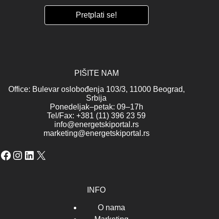
PIŠITE NAM
Office: Bulevar oslobođenja 103/3, 11000 Beograd,
Srbija
Ponedeljak–petak: 09–17h
Tel/Fax: +381 (11) 396 23 59
info@energetskiportal.rs
marketing@energetskiportal.rs
Facebook
Instagram
LinkedIn
X
INFO
O nama