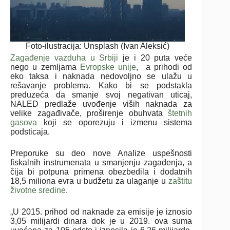
Foto-ilustracija: Unsplash (Ivan Aleksić)
Zagađenje vazduha u Srbiji
je i 20 puta veće
nego u zemljama
Evropske unije
, a prihodi od
eko taksa i naknada nedovoljno se ulažu u
rešavanje problema. Kako bi se podstakla
preduzeća da smanje svoj negativan uticaj,
NALED predlaže uvođenje viših naknada za
velike zagađivače, proširenje obuhvata
štetnih
gasova
koji se oporezuju i izmenu sistema
podsticaja.
Preporuke su deo nove Analize uspešnosti
fiskalnih instrumenata u smanjenju zagađenja, a
čija bi potpuna primena obezbedila i dodatnih
18,5 miliona evra u budžetu za ulaganje u
zaštitu
životne sredine
.
„U 2015. prihod od naknade za emisije je iznosio
3,05 milijardi dinara dok je u 2019. ova suma