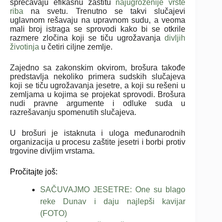
sprečavaju efikasnu zaštitu
najugroženije vrste
riba
na svetu. Trenutno se
takvi slučajevi
uglavnom rešavaju na upravnom sudu, a veoma
mali broj istraga se sprovodi kako bi se otkrile
razmere zločina koji se tiču ugrožavanja
divljih
životinja
u četiri ciljne zemlje.
Zajedno sa zakonskim okvirom, brošura takođe
predstavlja nekoliko primera sudskih slučajeva
koji se tiču ugrožavanja jesetre, a koji su rešeni u
zemljama u kojima se projekat sprovodi. Brošura
nudi pravne argumente i odluke suda u
razrešavanju spomenutih slučajeva.
U brošuri je istaknuta i uloga međunarodnih
organizacija u procesu zaštite jesetri i borbi protiv
trgovine divljim vrstama.
Pročitajte još:
SAČUVAJMO JESETRE: One su blago
reke Dunav i daju najlepši kavijar
(FOTO)