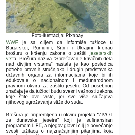
Foto-ilustracija: Pixabay
WWF
je sa ciljem da informiše tužioce u
Bugarskoj, Rumuniji, Srbiji i Ukrajini, kreirao
brošuru o kršenju zakona o zaštiti
jesetarskih
vrst
a. Brošura naziva “Sprečavanje krivičnih dela
nad divljim vrstama” nastala je kao posledica
potrebe pravnih stručnjaka i drugih predstavnika
državnih organa za informacijama koje bi ih
edukovale o nacionalnom i međunarodnom
pravnom okviru za zaštitu jesetri. Od posebnog
značaja je da tužioci budu svesni važnosti zakona
koje štite ove vrste, jer sve više slučajeva
njihovog ugrožavanja stiže do suda.
Brošura je pripremljena u okviru projekta “ŽIVOT
za dunavske jesetre” koji je sufinansiran
programom LIFE, a njegov glavni cilj je povećanje
svesti tužilaca o najznačajnijim pitanjima koja