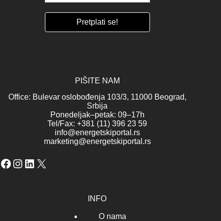
PIŠITE NAM
Office: Bulevar oslobođenja 103/3, 11000 Beograd,
Srbija
Ponedeljak–petak: 09–17h
Tel/Fax: +381 (11) 396 23 59
info@energetskiportal.rs
marketing@energetskiportal.rs
Facebook
Instagram
LinkedIn
X
INFO
O nama