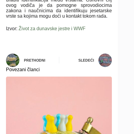
ovog vodiča je da pomogne sprovodiocima
zakona i naučnicima da identiﬁkuju jesetarske
vrste sa kojima mogu doći u kontakt tokom rada.
Izvor:
Život za dunavske jestre i WWF
PRETHODNI
SLEDEĆI
Povezani članci