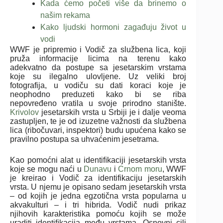
Kada ćemo početi više da brinemo o
našim rekama
Kako ljudski hormoni zagađuju život u
vodi
WWF je pripremio i Vodič za službena lica, koji
pruža informacije licima na terenu kako
adekvatno da postupe sa jesetarskim vrstama
koje su ilegalno ulovljene. Uz veliki broj
fotografija, u vodiču su dati koraci koje je
neophodno preduzeti kako bi se riba
nepovređeno vratila u svoje prirodno stanište.
Krivolov
jesetarskih vrsta u Srbiji je i dalje veoma
zastupljen, te je od izuzetne važnosti da službena
lica (ribočuvari, inspektori) budu upućena kako se
pravilno postupa sa uhvaćenim jesetrama.
Kao pomoćni alat u identiﬁkaciji jesetarskih vrsta
koje se mogu naći u
Dunavu
i
Crnom moru
, WWF
je kreirao i Vodič za identifikaciju jesetarskih
vrsta. U njemu je opisano sedam jesetarskih vrsta
– od kojih je jedna egzotična vrsta popularna u
akvakulturi – i tri hibrida. Vodič nudi prikaz
njihovih karakteristika pomoću kojih se može
uraditi identiﬁkacija među vrstama. Osnovni cilj