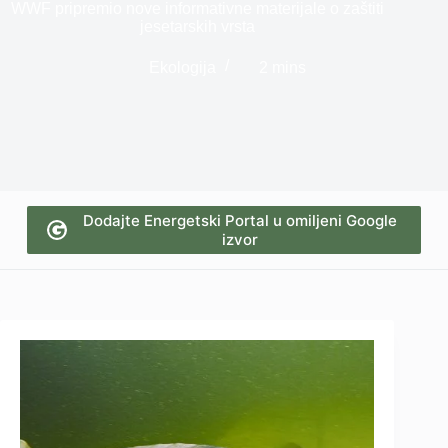
WWF pripremio nove informativne materijale o zaštiti
jesetarskih vrsta
Ekologija
2 mins
Dodajte Energetski Portal u omiljeni Google
izvor