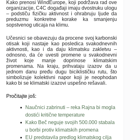
Kako prenosi WindEurope, koji podržava rad ove
organizacije, C4C događaji imaju dvostruku ulogu
– podstiču fizičku aktivnost i ohrabruju ljude da
preduzmu konkretne korake ka smanjenju
sopstvenog uticaja na klimu.
Učesnici se obavezuju da procene svoj karbonski
otisak koji nastaje kao posledica svakodnevnih
aktivnosti, kao i da daju klimatsku zakletvu –
odnosno, da će uvesti promene u svakodnevni
život koje manje doprinose klimatskim
promenama. Na kraju, prihvataju izazov da u
jednom danu pređu dugu biciklističku rutu, što
simbolizuje kolektivni napor koji je neophodan
kako bi se klimatski izazovi uspešno rešavali.
Pročitajte još:
Naučnici zabrinuti – reka Rajna bi mogla
dostići kritične temperature
Kako Beč neguje svojih 500.000 stabala
u borbi protiv klimatskih promena
EU predstavila predlog klimatskog cilja