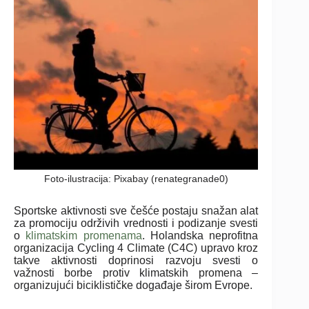
Foto-ilustracija: Pixabay (renategranade0)
Sportske aktivnosti sve češće postaju snažan alat
za promociju održivih vrednosti i podizanje svesti
o
klimatskim promenama
. Holandska neprofitna
organizacija Cycling 4 Climate (C4C) upravo kroz
takve aktivnosti doprinosi razvoju svesti o
važnosti borbe protiv klimatskih promena –
organizujući biciklističke događaje širom Evrope.