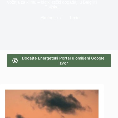
Vožnja za klimu – biciklistički događaji u Belgiji i
Poljskoj
Ekologija
1 min
Dodajte Energetski Portal u omiljeni Google
izvor