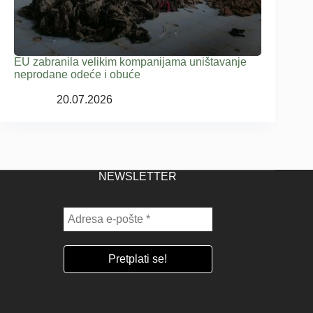
EU zabranila velikim kompanijama uništavanje
neprodane odeće i obuće
20.07.2026
NEWSLETTER