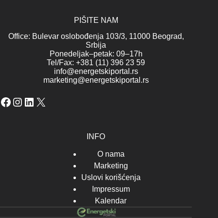
PIŠITE NAM
Office: Bulevar oslobođenja 103/3, 11000 Beograd,
Srbija
Ponedeljak–petak: 09–17h
Tel/Fax: +381 (11) 396 23 59
info@energetskiportal.rs
marketing@energetskiportal.rs
Facebook
Instagram
LinkedIn
X
INFO
O nama
Marketing
Uslovi korišćenja
Impressum
Kalendar