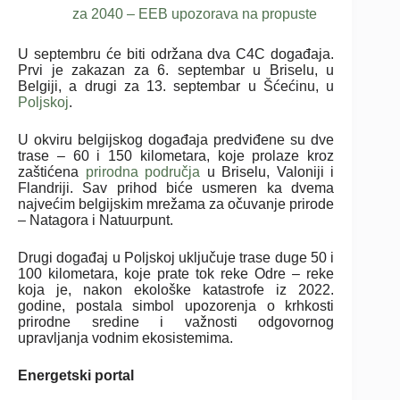
za 2040 – EEB upozorava na propuste
U septembru će biti održana dva C4C događaja.
Prvi je zakazan za 6. septembar u Briselu, u
Belgiji, a drugi za 13. septembar u Šćećinu, u
Poljskoj
.
U okviru belgijskog događaja predviđene su dve
trase – 60 i 150 kilometara, koje prolaze kroz
zaštićena
prirodna područja
u Briselu, Valoniji i
Flandriji. Sav prihod biće usmeren ka dvema
najvećim belgijskim mrežama za očuvanje prirode
– Natagora i Natuurpunt.
Drugi događaj u Poljskoj uključuje trase duge 50 i
100 kilometara, koje prate tok reke Odre – reke
koja je, nakon ekološke katastrofe iz 2022.
godine, postala simbol upozorenja o krhkosti
prirodne sredine i važnosti odgovornog
upravljanja vodnim ekosistemima.
Energetski portal