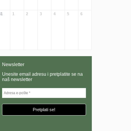
31
1
2
3
4
5
6
Newsletter
Unesite email adresu i pretplatite se na
naš newsletter