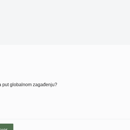
 na put globalnom zagađenju?
zvor