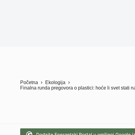
Početna
Ekologija
Finalna runda pregovora o plastici: hoće li svet stati
Dodajte Energetski Portal u omiljeni Google i