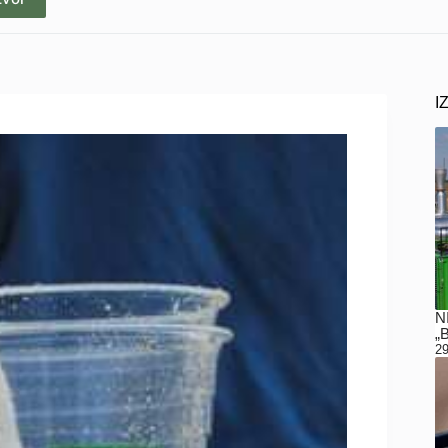
I
N
„
29