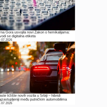
rna Gora usvojila novi Zakon o hemikalijama:
odi se digitalna etiketa
.07.2026
ste tržište novih vozila u Srbiji – hibridi
ajzastupljeniji među putničkim automobilima
.07.2026