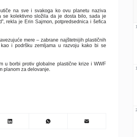
o utiče na sve i svakoga ko ovu planetu naziva
e kolektivno složila da je dosta bilo, sada je
”, rekla je Erin Sajmon, potpredsednica i šefica
avezujuće mere – zabrane najštetnijih plastičnih
a, kao i podršku zemljama u razvoju kako bi se
m u borbi protiv globalne plastične krize i WWF
im planom za delovanje.