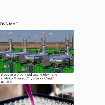
ZDVAJAMO
IS pustio u probni rad gasne elektrane
Banatsko Miloševo“ i „Srpska Crnja“
.07.2026