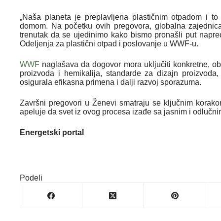
„Naša planeta je preplavljena plastičnim otpadom i t
domom. Na početku ovih pregovora, globalna zajednica s
trenutak da se ujedinimo kako bismo pronašli put napred
Odeljenja za plastični otpad i poslovanje u WWF-u.
WWF
naglašava da dogovor mora uključiti konkretne, ob
proizvoda i hemikalija, standarde za dizajn proizvod
osigurala efikasna primena i dalji razvoj sporazuma.
Završni pregovori u Ženevi smatraju se ključnim korako
apeluje da svet iz ovog procesa izađe sa jasnim i odlučn
Energetski portal
Podeli