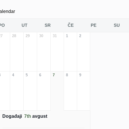
alendar
PO
UT
SR
ČE
PE
SU
27
28
29
30
31
1
2
3
4
5
6
7
8
9
Događaji
7th
avgust