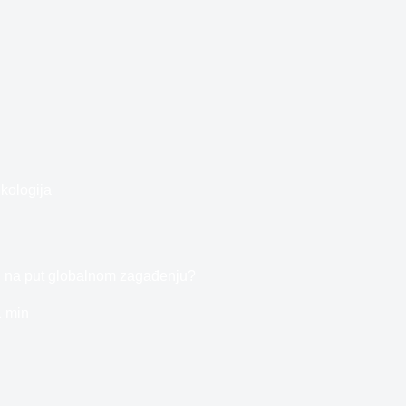
kologija
ati na put globalnom zagađenju?
1 min