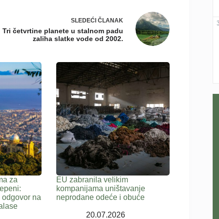
SLEDEĆI
ČLANAK
Tri četvrtine planete u stalnom padu
zaliha slatke vode od 2002.
ma za
EU zabranila velikim
epeni:
kompanijama uništavanje
a odgovor na
neprodane odeće i obuće
alase
20.07.2026