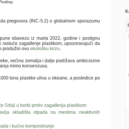
 Pixabay
K
unda pregovora (INC-5.2) o globalnom sporazumu
spune obavezu iz marta 2022. godine i postignu
i rastuće zagađenje plastikom, upozoravajući da
no produžio ovu
ekološku krizu
.
preke, većina zemalja i dalje podržava ambiciozne
čivanja mimo konsenzusa.
000 tona plastike uliva u okeane, a posledice po
e Srbiji u borbi protiv zagađenja plastikom
bnavlja skladišta otpada na mestima neaktivnih
pada i kućno kompostiranje