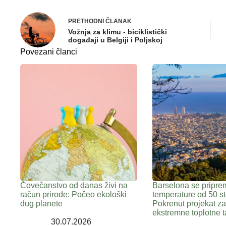
PRETHODNI
ČLANAK
Vožnja za klimu - biciklistički
događaji u Belgiji i Poljskoj
Povezani članci
Čovečanstvo od danas živi na
Barselona se pripre
račun prirode: Počeo ekološki
temperature od 50 st
dug planete
Pokrenut projekat z
ekstremne toplotne t
30.07.2026