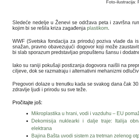
Foto-ilustracija:
Sledeće nedelje u Ženevi se održava peta i završna r
kojim bi se rešila kriza zagađenja
plastikom
.
WWF (Svetska fondacija za prirodu) poziva vlade da i
snažan, pravno obavezujući dogovor koji može zaustavit
bi slab sporazum predstavljao propuštenu šansu i dodat
Iako su raniji pokušaji postizanja dogovora naišli na pre
ciljeve, dok se razmatraju i alternativni mehanizmi odlu
Pregovori dolaze u trenutku kada se svakog dana čak 30.
zdravlje ljudi i prirodu su sve teže.
Pročitajte još:
Mikroplastika u hrani, vodi i vazduhu – EU pomaž
Dekomisija nuklearki i dalje traje: Italija o
elektrana
Bajina Bašta uvodi sistem za tretman zelenog ot