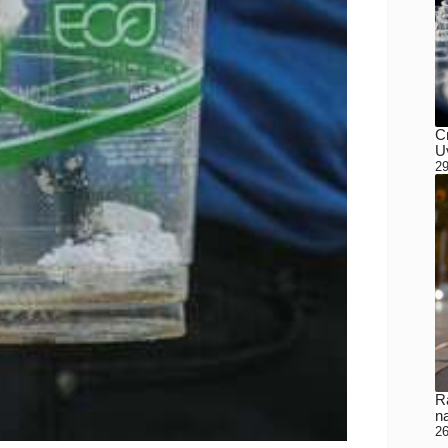
C
Uv
29
Ra
n
26