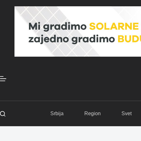
Skip
to
content
Srbija
Region
Svet