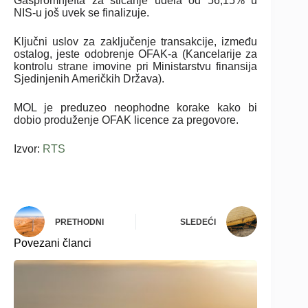
Gaspromnjefta za sticanje udela od 56,15% u
NIS-u još uvek se finalizuje.
Ključni uslov za zaključenje transakcije, između
ostalog, jeste odobrenje OFAK-a (Kancelarije za
kontrolu strane imovine pri Ministarstvu finansija
Sjedinjenih Američkih Država).
MOL je preduzeo neophodne korake kako bi
dobio produženje OFAK licence za pregovore.
Izvor:
RTS
PRETHODNI
SLEDEĆI
Povezani članci