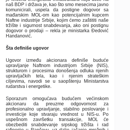
naš BDP i država je, kao što smo mesecima javno
komunicirali, uspela da postigne dogovor sa
mađarskim MOL-om kao potencijalnim kupcem
Naftne industrije Srbije, kojim ćemo zaštititi naše
tržište i sigurnost snabdevanja, ako oni postignu
dogovor o prodaji – rekla je ministarka Đedović
Handanović.
Šta definiše ugovor
Ugovor između akcionara definiše buduće
upravljanje Naftnom industrijom Srbije (NIS),
strukturom i procesima donošenja odluka njenih
upravljačkih tela, kao i njenim strateškim
ciljevima, navodi se u saopštenju Ministarstva
rudarstva i energetike.
Sporazum omogućava budućem većinskom
akcionaru da preuzme odgovornost za
profesionalno upravljanje, stabilno poslovanje i
investicije koje stvaraju vrednost u NIS-u. Po
uspešnom završetku transakcije, MOL će
obezbediti snabdevanje srpskog tržišta i rad
rafinerije u Pančevu, uz dalje jačanje mrežnih i