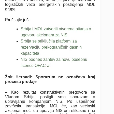
logističkih veza energetskih postrojenja MOL
grupe.
Pročitajte još:
Srbija i MOL zatvorili otvorena pitanja o
ugovoru akcionara za NIS
Srbija se priključila platformi za
rezervaciju prekograničnih gasnih
kapaciteta
NIS podneo zahtev za novu posebnu
licencu OFAC-a
Žolt Hernadi: Sporazum ne označava kraj
procesa prodaje
– Kao rezultat konstruktivnih pregovora sa
Vladom Srbije, postigli smo sporazum o
upravljanju kompanijom NIS. Po uspešnom
završetku transakcije, MOL će, kao većinski
akcionar, moći da upravlja NIS-om efikasno i na