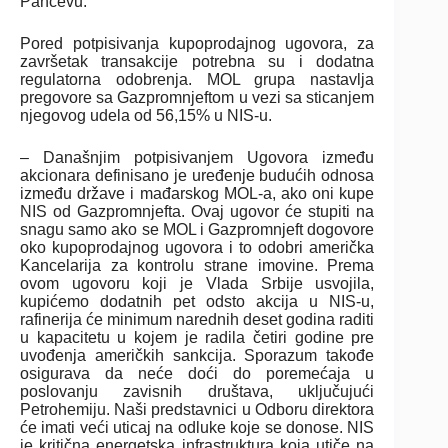
Pančevu.
Pored potpisivanja kupoprodajnog ugovora, za
završetak transakcije potrebna su i dodatna
regulatorna odobrenja. MOL grupa nastavlja
pregovore sa Gazpromnjeftom u vezi sa sticanjem
njegovog udela od 56,15% u NIS-u.
– Današnjim potpisivanjem Ugovora između
akcionara definisano je uređenje budućih odnosa
između države i mađarskog MOL-a, ako oni kupe
NIS od Gazpromnjefta. Ovaj ugovor će stupiti na
snagu samo ako se MOL i Gazpromnjeft dogovore
oko kupoprodajnog ugovora i to odobri američka
Kancelarija za kontrolu strane imovine. Prema
ovom ugovoru koji je Vlada Srbije usvojila,
kupićemo dodatnih pet odsto akcija u NIS-u,
rafinerija će minimum narednih deset godina raditi
u kapacitetu u kojem je radila četiri godine pre
uvođenja američkih sankcija. Sporazum takođe
osigurava da neće doći do poremećaja u
poslovanju zavisnih društava, uključujući
Petrohemiju. Naši predstavnici u Odboru direktora
će imati veći uticaj na odluke koje se donose. NIS
je kritična energetska infrastruktura koja utiče na