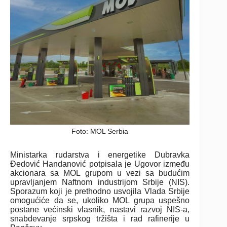
Foto: MOL Serbia
Ministarka rudarstva i energetike Dubravka
Đedović Handanović potpisala je Ugovor između
akcionara sa MOL grupom u vezi sa budućim
upravljanjem Naftnom industrijom Srbije (NIS).
Sporazum koji je prethodno usvojila Vlada Srbije
omogućiće da se, ukoliko MOL grupa uspešno
postane većinski vlasnik, nastavi razvoj NIS-a,
snabdevanje srpskog tržišta i rad rafinerije u