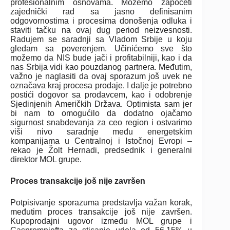
profesionalnim osnovama. Možemo započeti
zajednički rad sa jasno definisanim
odgovornostima i procesima donošenja odluka i
staviti tačku na ovaj dug period neizvesnosti.
Radujem se saradnji sa Vladom Srbije u koju
gledam sa poverenjem. Učinićemo sve što
možemo da NIS bude jači i profitabilniji, kao i da
nas Srbija vidi kao pouzdanog partnera. Međutim,
važno je naglasiti da ovaj sporazum još uvek ne
označava kraj procesa prodaje. I dalje je potrebno
postići dogovor sa prodavcem, kao i odobrenje
Sjedinjenih Američkih Država. Optimista sam jer
bi nam to omogućilo da dodatno ojačamo
sigurnost snabdevanja za ceo region i ostvarimo
viši nivo saradnje među energetskim
kompanijama u Centralnoj i Istočnoj Evropi –
rekao je Žolt Hernadi, predsednik i generalni
direktor MOL grupe.
Proces transakcije još nije završen
Potpisivanje sporazuma predstavlja važan korak,
međutim proces transakcije još nije završen.
Kupoprodajni ugovor između MOL grupe i