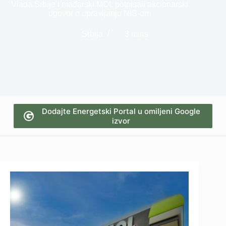
Vlada Srbije i mađarski MOL potpisali akcionarski
ugovor o upravljanju NIS-om
Srbija
3 mins
Dodajte Energetski Portal u omiljeni Google
izvor