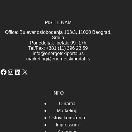
PIŠITE NAM
Office: Bulevar oslobođenja 103/3, 11000 Beograd,
Srbija
Ponedeljak–petak: 09–17h
Tel/Fax: +381 (11) 396 23 59
info@energetskiportal.rs
marketing@energetskiportal.rs
Facebook
Instagram
LinkedIn
X
INFO
O nama
Marketing
Uslovi korišćenja
Impressum
Kalendar