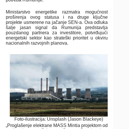
Ministarstvo energetike razmatra mogućnost
proširenja ovog statusa i na druge ključne
projekte usmerene na jačanje SEN-a. Ova odluka
šalje jasan signal da Rumunija predstavlja
pouzdanog partnera za investitore, potvrđujući
energetski sektor kao strateški prioritet u okviru
nacionalnih razvojnih planova.
Foto-ilustracija: Unsplash (Jason Blackeye)
„Proglašenje elektrane MASS Mintia projektom od