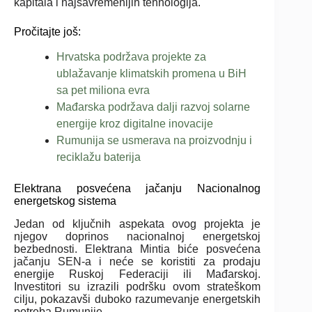
kapitala i najsavremenijih tehnologija.
Pročitajte još:
Hrvatska podržava projekte za
ublažavanje klimatskih promena u BiH
sa pet miliona evra
Mađarska podržava dalji razvoj solarne
energije kroz digitalne inovacije
Rumunija se usmerava na proizvodnju i
reciklažu baterija
Elektrana posvećena jačanju Nacionalnog
energetskog sistema
Jedan od ključnih aspekata ovog projekta je
njegov doprinos nacionalnoj energetskoj
bezbednosti. Elektrana Mintia biće posvećena
jačanju SEN-a i neće se koristiti za prodaju
energije Ruskoj Federaciji ili Mađarskoj.
Investitori su izrazili podršku ovom strateškom
cilju, pokazavši duboko razumevanje energetskih
potreba Rumunije.