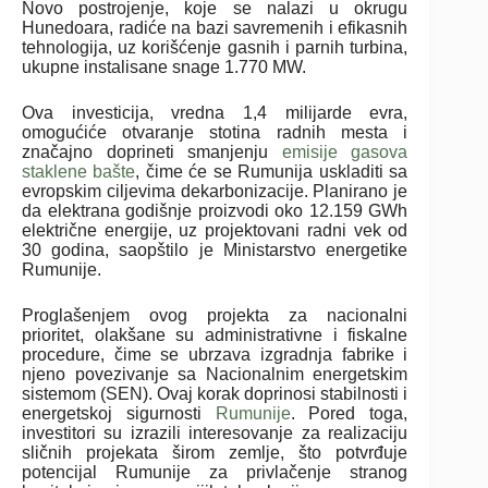
Novo postrojenje, koje se nalazi u okrugu
Hunedoara, radiće na bazi savremenih i efikasnih
tehnologija, uz korišćenje gasnih i parnih turbina,
ukupne instalisane snage 1.770 MW.
Ova investicija, vredna 1,4 milijarde evra,
omogućiće otvaranje stotina radnih mesta i
značajno doprineti smanjenju
emisije gasova
staklene bašte
, čime će se Rumunija uskladiti sa
evropskim ciljevima dekarbonizacije. Planirano je
da elektrana godišnje proizvodi oko 12.159 GWh
električne energije, uz projektovani radni vek od
30 godina, saopštilo je Ministarstvo energetike
Rumunije.
Proglašenjem ovog projekta za nacionalni
prioritet, olakšane su administrativne i fiskalne
procedure, čime se ubrzava izgradnja fabrike i
njeno povezivanje sa Nacionalnim energetskim
sistemom (SEN). Ovaj korak doprinosi stabilnosti i
energetskoj sigurnosti
Rumunije
. Pored toga,
investitori su izrazili interesovanje za realizaciju
sličnih projekata širom zemlje, što potvrđuje
potencijal Rumunije za privlačenje stranog