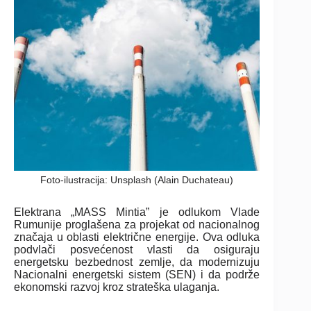
Foto-ilustracija: Unsplash (Alain Duchateau)
Elektrana „MASS Mintia” je odlukom Vlade
Rumunije proglašena za projekat od nacionalnog
značaja u oblasti električne energije. Ova odluka
podvlači posvećenost vlasti da osiguraju
energetsku bezbednost zemlje, da modernizuju
Nacionalni energetski sistem (SEN) i da podrže
ekonomski razvoj kroz strateška ulaganja.