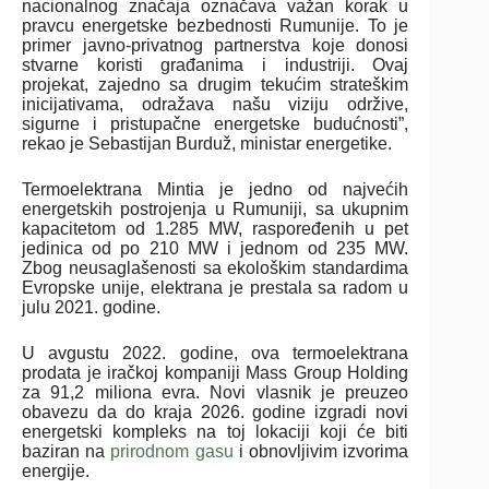
nacionalnog značaja označava važan korak u
pravcu energetske bezbednosti Rumunije. To je
primer javno-privatnog partnerstva koje donosi
stvarne koristi građanima i industriji. Ovaj
projekat, zajedno sa drugim tekućim strateškim
inicijativama, odražava našu viziju održive,
sigurne i pristupačne energetske budućnosti”,
rekao je Sebastijan Burduž, ministar energetike.
Termoelektrana Mintia je jedno od najvećih
energetskih postrojenja u Rumuniji, sa ukupnim
kapacitetom od 1.285 MW, raspoređenih u pet
jedinica od po 210 MW i jednom od 235 MW.
Zbog neusaglašenosti sa ekološkim standardima
Evropske unije, elektrana je prestala sa radom u
julu 2021. godine.
U avgustu 2022. godine, ova termoelektrana
prodata je iračkoj kompaniji Mass Group Holding
za 91,2 miliona evra. Novi vlasnik je preuzeo
obavezu da do kraja 2026. godine izgradi novi
energetski kompleks na toj lokaciji koji će biti
baziran na
prirodnom gasu
i obnovljivim izvorima
energije.