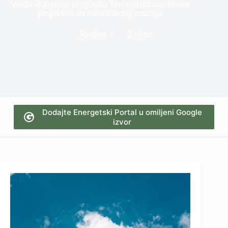
Vlada Rumunije proglasila Termoelektranu Mintia
projektom od nacionalnog značaja
Region
2 mins
Dodajte Energetski Portal u omiljeni Google
izvor