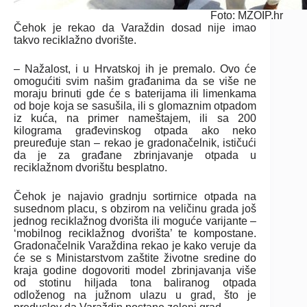
Foto: MZOIP.hr
Čehok je rekao da Varaždin dosad nije imao
takvo reciklažno dvorište.
– Nažalost, i u Hrvatskoj ih je premalo. Ovo će
omogućiti svim našim građanima da se više ne
moraju brinuti gde će s baterijama ili limenkama
od boje koja se sasušila, ili s glomaznim otpadom
iz kuća, na primer nameštajem, ili sa 200
kilograma građevinskog otpada ako neko
preuređuje stan – rekao je gradonačelnik, ističući
da je za građane zbrinjavanje otpada u
reciklažnom dvorištu besplatno.
Čehok je najavio gradnju sortirnice otpada na
susednom placu, s obzirom na veličinu grada još
jednog reciklažnog dvorišta ili moguće varijante –
‘mobilnog reciklažnog dvorišta’ te kompostane.
Gradonačelnik Varaždina rekao je kako veruje da
će se s Ministarstvom zaštite životne sredine do
kraja godine dogovoriti model zbrinjavanja više
od stotinu hiljada tona baliranog otpada
odloženog na južnom ulazu u grad, što je