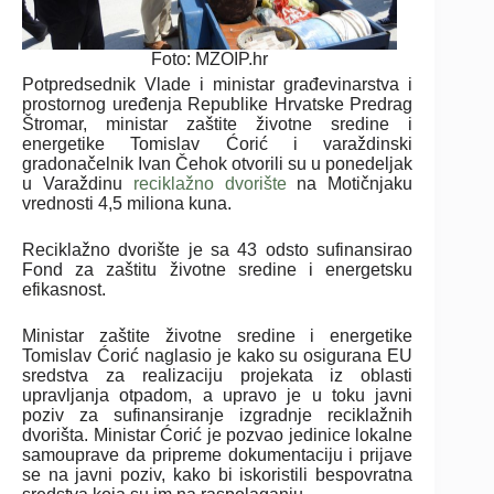
Foto: MZOIP.hr
Potpredsednik Vlade i ministar građevinarstva i
prostornog uređenja Republike Hrvatske Predrag
Štromar, ministar zaštite životne sredine i
energetike Tomislav Ćorić i varaždinski
gradonačelnik Ivan Čehok otvorili su u ponedeljak
u Varaždinu
reciklažno dvorište
na Motičnjaku
vrednosti 4,5 miliona kuna.
Reciklažno dvorište je sa 43 odsto sufinansirao
Fond za zaštitu životne sredine i energetsku
efikasnost.
Ministar zaštite životne sredine i energetike
Tomislav Ćorić naglasio je kako su osigurana EU
sredstva za realizaciju projekata iz oblasti
upravljanja otpadom, a upravo je u toku javni
poziv za sufinansiranje izgradnje reciklažnih
dvorišta. Ministar Ćorić je pozvao jedinice lokalne
samouprave da pripreme dokumentaciju i prijave
se na javni poziv, kako bi iskoristili bespovratna