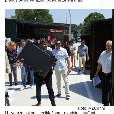
preduslov da Varaždin postane zeleni grad.
Foto: MZOIP.hr
U varaždinskom reciklažnom dvorištu građani