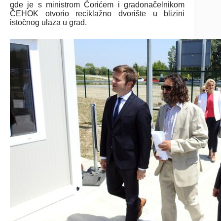
gde je s ministrom Ćorićem i gradonačelnikom
ČEHOK otvorio reciklažno dvorište u blizini
istočnog ulaza u grad.