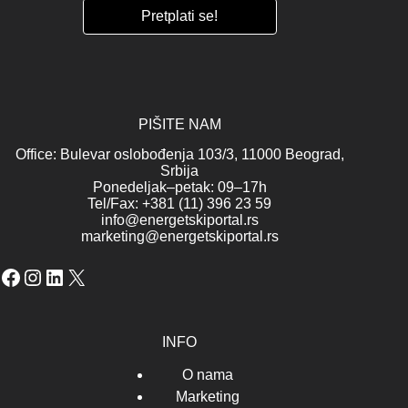
PIŠITE NAM
Office: Bulevar oslobođenja 103/3, 11000 Beograd,
Srbija
Ponedeljak–petak: 09–17h
Tel/Fax: +381 (11) 396 23 59
info@energetskiportal.rs
marketing@energetskiportal.rs
Facebook
Instagram
LinkedIn
X
INFO
O nama
Marketing