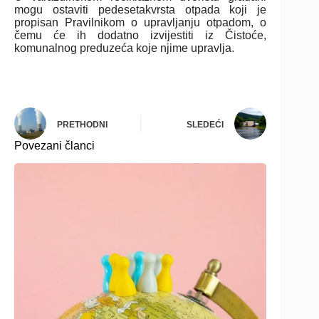
mogu ostaviti pedesetakvrsta otpada koji je
propisan Pravilnikom o upravljanju otpadom, o
čemu će ih dodatno izvijestiti iz Čistoće,
komunalnog preduzeća koje njime upravlja.
PRETHODNI
SLEDEĆI
Povezani članci