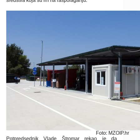
sredstva koja su im na raspolaganju.
Foto: MZOIP.hr
Potpredsednik Vlade Štromar rekao je da