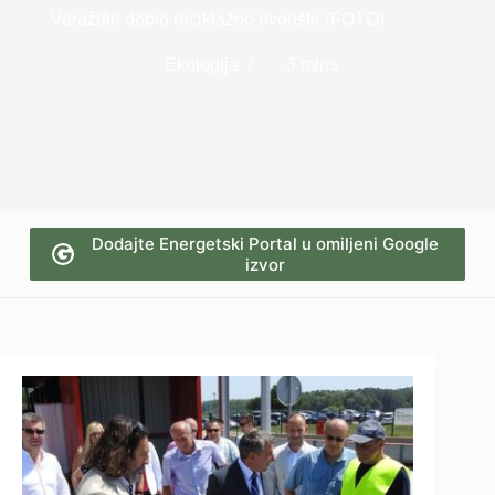
Varaždin dobio reciklažno dvorište (FOTO)
Ekologija
3 mins
Dodajte Energetski Portal u omiljeni Google
izvor