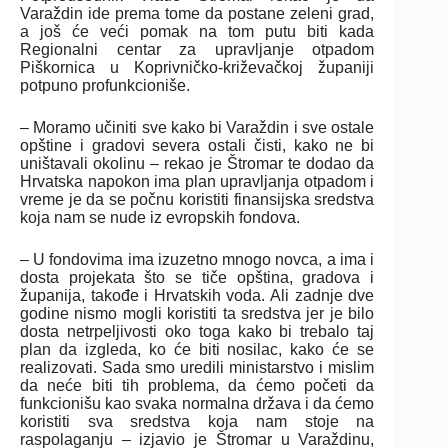
Varaždin ide prema tome da postane zeleni grad,
a još će veći pomak na tom putu biti kada
Regionalni centar za upravljanje otpadom
Piškornica u Koprivničko-križevačkoj županiji
potpuno profunkcioniše.
– Moramo učiniti sve kako bi Varaždin i sve ostale
opštine i gradovi severa ostali čisti, kako ne bi
uništavali okolinu – rekao je Štromar te dodao da
Hrvatska napokon ima plan upravljanja otpadom i
vreme je da se počnu koristiti finansijska sredstva
koja nam se nude iz evropskih fondova.
– U fondovima ima izuzetno mnogo novca, a ima i
dosta projekata što se tiče opština, gradova i
županija, takođe i Hrvatskih voda. Ali zadnje dve
godine nismo mogli koristiti ta sredstva jer je bilo
dosta netrpeljivosti oko toga kako bi trebalo taj
plan da izgleda, ko će biti nosilac, kako će se
realizovati. Sada smo uredili ministarstvo i mislim
da neće biti tih problema, da ćemo početi da
funkcionišu kao svaka normalna država i da ćemo
koristiti sva sredstva koja nam stoje na
raspolaganju – izjavio je Štromar u Varaždinu,