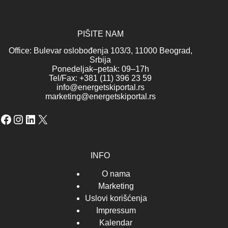
PIŠITE NAM
Office: Bulevar oslobođenja 103/3, 11000 Beograd,
Srbija
Ponedeljak–petak: 09–17h
Tel/Fax: +381 (11) 396 23 59
info@energetskiportal.rs
marketing@energetskiportal.rs
Facebook
Instagram
LinkedIn
X
INFO
O nama
Marketing
Uslovi korišćenja
Impressum
Kalendar