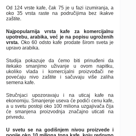
Od 124 vrste kafe, čak 75 je u fazi izumiranja, a
oko 35 vrsta raste na područijima bez ikakve
zaštite.
Najpopularnija vrsta kafe za komercijalnu
upotrebu, arabika, već je na popisu ugroženih
vrsta.
Oko 60 odsto kafe prodate širom sveta je
upravo arabika.
Studija pokazuje da ćemo biti prinuđeni da
itekako smanjimo uživanje u ovom napitku,
ukoliko vlada i komercijalni proizvođači ne
povećaju nivo zaštite i sačuvaju više zaliha
semena kafe.
Stručnjaci upozoravaju i na uticaj kafe na
ekonomiju. Smanjenje useva će podići cenu kafe,
a u svetu postoji oko 100 miliona uzgajivača čija
će smanjena proizvodnja značajno uticati na
privredu.
U svetu se na godišnjem nivou proizvede i
popije oko 10 miliona tona kafe, koju redovno