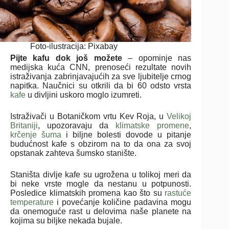
Foto-ilustracija: Pixabay
Pijte kafu
dok još možete
– opominje nas
medijska kuća CNN, prenoseći rezultate novih
istraživanja zabrinjavajućih za sve ljubitelje crnog
napitka. Naučnici su otkrili da bi 60 odsto vrsta
kafe
u divljini uskoro moglo izumreti.
Istraživači u Botaničkom vrtu Kev Roja, u
Velikoj
Britaniji
, upozoravaju da
klimatske promene
,
krčenje šuma
i biljne bolesti dovode u pitanje
budućnost kafe s obzirom na to da ona za svoj
opstanak zahteva šumsko stanište.
Staništa divlje kafe su ugrožena u tolikoj meri da
bi neke vrste mogle da nestanu u potpunosti.
Posledice klimatskih promena kao što su
rastuće
temperature
i povećanje količine padavina mogu
da onemoguće rast u delovima naše planete na
kojima su biljke nekada bujale.