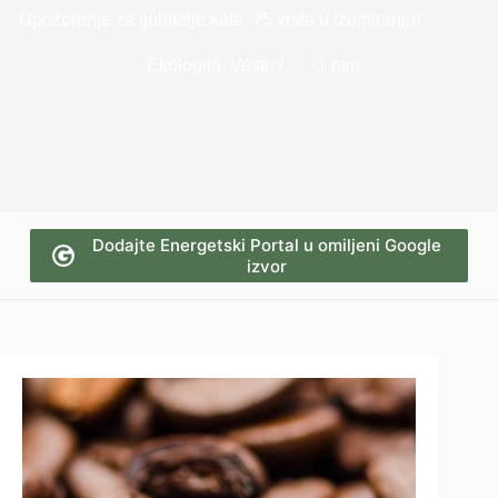
Upozorenje za ljubitelje kafe: 75 vrsta u izumiranju!
Ekologija
,
Vesti
1 min
Dodajte Energetski Portal u omiljeni Google
izvor