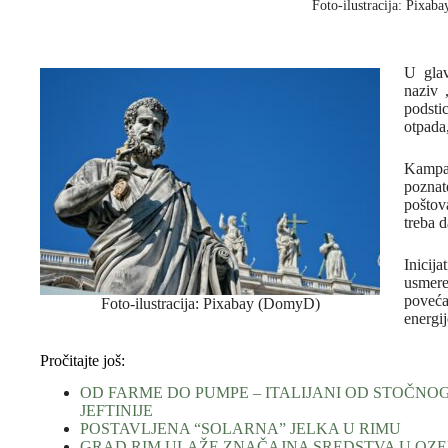
Foto-ilustracija: Pixab
U glav
naziv ,
podsti
otpada
Kampan
poznat
poštov
treba d
Inicij
usmere
poveća
Foto-ilustracija: Pixabay (DomyD)
energi
Pročitajte još:
OD FARME DO PUMPE – ITALIJANI OD STOČNOG
JEFTINIJE
POSTAVLJENA “SOLARNA” JELKA U RIMU
GRAD RIM ULAŽE ZNAČAJNA SREDSTVA U OZ