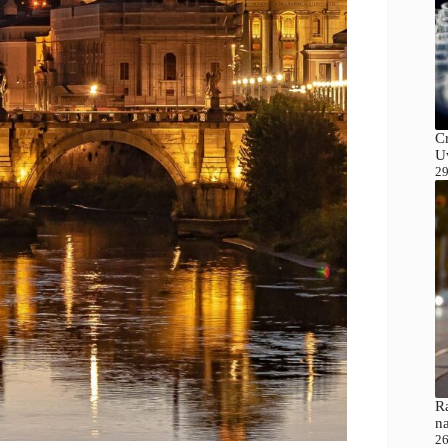
C
Uv
29
Ra
n
26