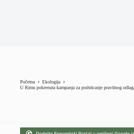
Početna
Ekologija
U Rimu pokrenuta kampanja za podsticanje pravilnog odlag
Dodajte Energetski Portal u omiljeni Google i