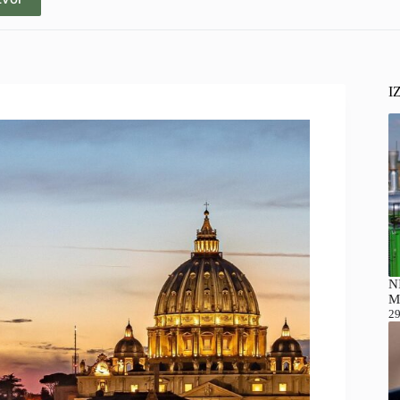
I
NI
M
29