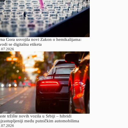
rna Gora usvojila novi Zakon o hemikalijama:
odi se digitalna etiketa
.07.2026
ste tržište novih vozila u Srbiji – hibridi
ajzastupljeniji među putničkim automobilima
.07.2026