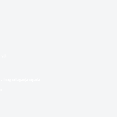
ogija
vilnog odlaganja otpada
n