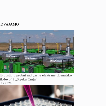
ZDVAJAMO
S pustio u probni rad gasne elektrane „Banatsko
iloševo“ i „Srpska Crnja“
.07.2026