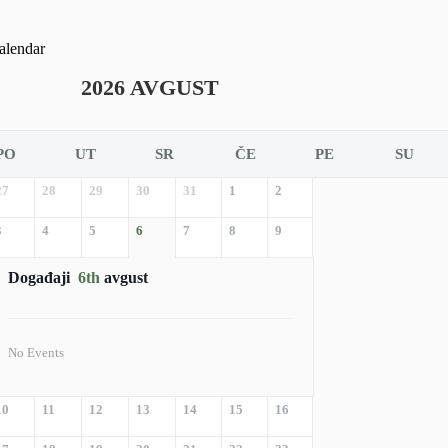
alendar
2026 AVGUST
PO
UT
SR
ČE
PE
SU
27
28
29
30
31
1
2
3
4
5
6
7
8
9
Događaji
6th
avgust
No Events
10
11
12
13
14
15
16