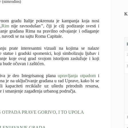
ay (nimrodins)
K
nom gradu Italije pokrenuta je kampanja koja nosi
,
Rim
nije ravnodušan’’, čiji je cilj podizanje svesti i
canje građana Rima na pravilno odvajanje i odlaganje
, navodi se na sajtu Roma Capitale.
ju prate interesantni vizuali na kojima se nalaze
e statue i gradski spomenici, koji simbolizuju ljubav i
anje koje ovaj grad svojom istorijom zaslužuje i koji
a bude očuvan i zaštićen.
ativa je deo Integrisanog plana
upravljanja otpadom
i
na je na uključivanje građana u rad Uprave, kako bi se
li kapaciteti reciklaže uz uštedu prirodnih resursa,
je i smanjenje zagađenja urbanog područja.
 OTPADA PRAVE GORIVO, I TO UPOLA
ELENJAVANJE GRADA