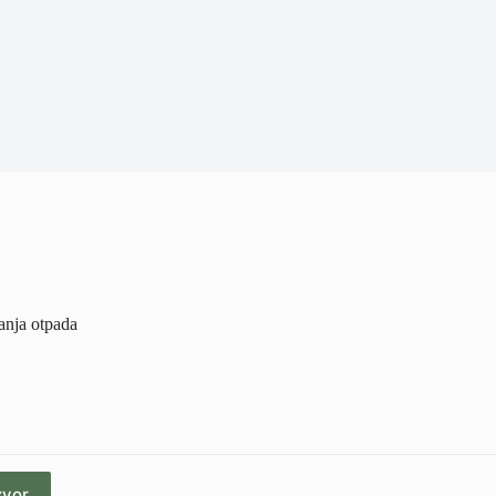
anja otpada
zvor