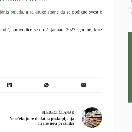
ljanja
otpada
, a sa druge strane da se podigne svest o
ad’’, sprovodiće se do 7. januara 2023. godine, kroz
SLEDEĆI
ČLANAK
Ne očekuju se dodatna poskupljenja
hrane uoči praznika