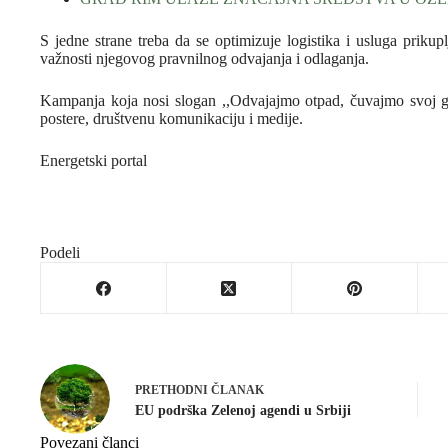
S jedne strane treba da se optimizuje logistika i usluga prikup
važnosti njegovog pravnilnog odvajanja i odlaganja.
Kampanja koja nosi slogan ,,Odvajajmo otpad, čuvajmo svoj gr
postere, društvenu komunikaciju i medije.
Energetski portal
Podeli
PRETHODNI
ČLANAK
EU podrška Zelenoj agendi u Srbiji
Povezani članci