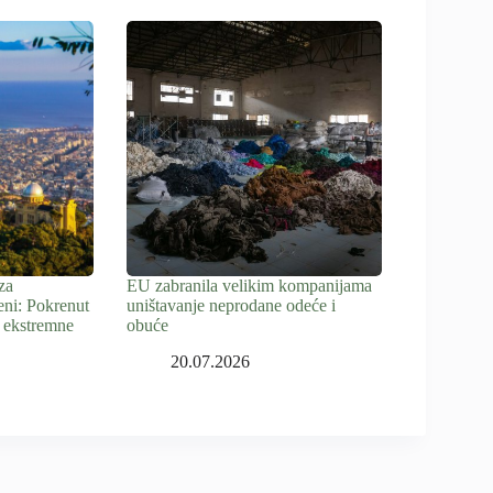
za
EU zabranila velikim kompanijama
eni: Pokrenut
uništavanje neprodane odeće i
 ekstremne
obuće
20.07.2026