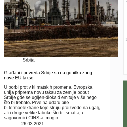
Srbija
Građani i privreda Srbije su na gubitku zbog
nove EU takse
U borbi protiv klimatskih promena, Evropska
unija priprema novu taksu za zemlje poput
Srbije gde se ugljen-dioksid emituje više nego
što bi trebalo. Prve na udaru bile
bi termoelektrane koje struju proizvode na ugalj,
ali i druge velike fabrike što bi, smatraju
sagovornici CINS-a, moglo…
26.03.2021