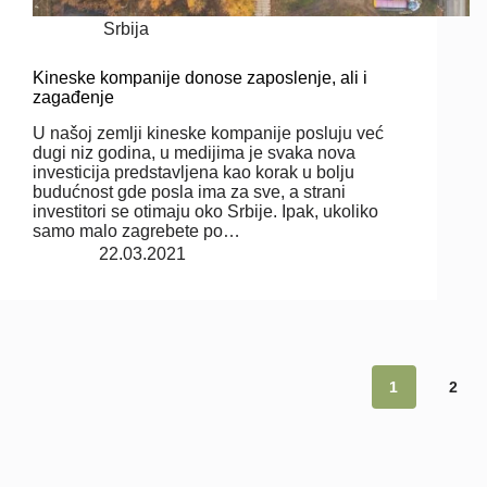
Srbija
Kineske kompanije donose zaposlenje, ali i
zagađenje
U našoj zemlji kineske kompanije posluju već
dugi niz godina, u medijima je svaka nova
investicija predstavljena kao korak u bolju
budućnost gde posla ima za sve, a strani
investitori se otimaju oko Srbije. Ipak, ukoliko
samo malo zagrebete po…
22.03.2021
1
2