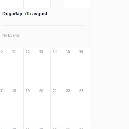
Događaji
7th
avgust
No Events
10
11
12
13
14
15
16
17
18
19
20
21
22
23