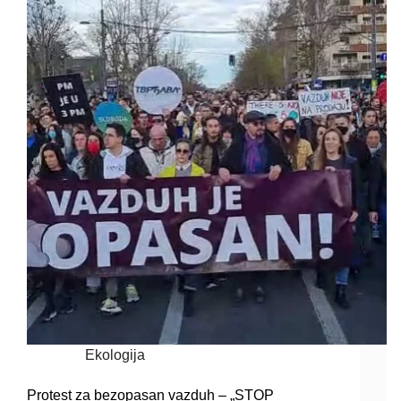
Ekologija
Protest za bezopasan vazduh – „STOP