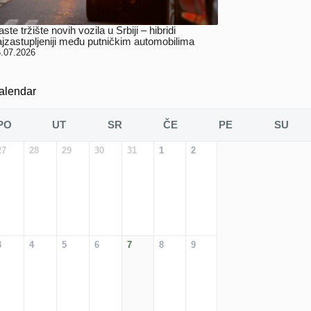
ste tržište novih vozila u Srbiji – hibridi
ajzastupljeniji među putničkim automobilima
.07.2026
alendar
PO
UT
SR
ČE
PE
SU
27
28
29
30
31
1
2
3
4
5
6
7
8
9