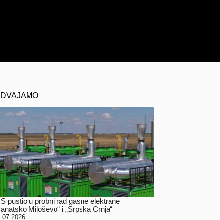
ZDVAJAMO
IS pustio u probni rad gasne elektrane
Banatsko Miloševo“ i „Srpska Crnja“
.07.2026