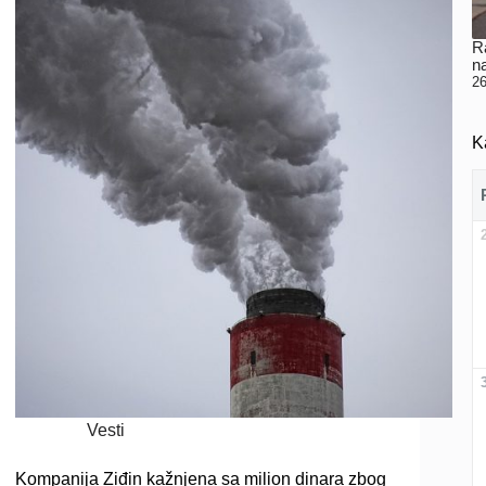
Ra
n
26
K
Vesti
Kompanija Ziđin kažnjena sa milion dinara zbog