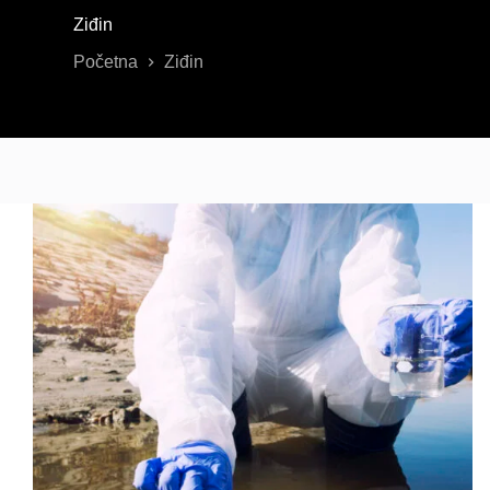
Ziđin
Početna
Ziđin