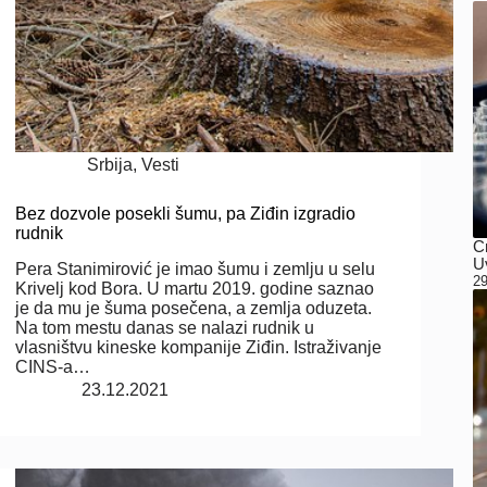
Srbija
,
Vesti
Bez dozvole posekli šumu, pa Ziđin izgradio
rudnik
C
Uv
Pera Stanimirović je imao šumu i zemlju u selu
29
Krivelj kod Bora. U martu 2019. godine saznao
je da mu je šuma posečena, a zemlja oduzeta.
Na tom mestu danas se nalazi rudnik u
vlasništvu kineske kompanije Ziđin. Istraživanje
CINS-a…
23.12.2021