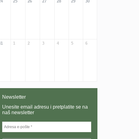
24
25
26
27
28
29
30
31
1
2
3
4
5
6
Newsletter
Unesite email adresu i pretplatite se na
naš newsletter