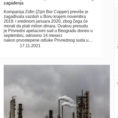
zagađenja
Kompanija Ziđin (Zijin Bor Copper) previše je
zagađivala vazduh u Boru krajem novembra
2019. i sredinom januara 2020, zbog čega će
morati da plati milion dinara. Ovakvu presudu
je Privredni apelacioni sud u Beogradu doneo u
septembru, odnosno 14 meseci
nakon prvostepene odluke Privrednog suda u…
17.11.2021