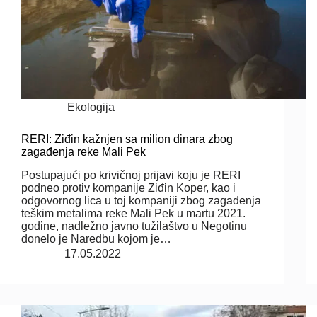
Ekologija
RERI: Ziđin kažnjen sa milion dinara zbog
zagađenja reke Mali Pek
Postupajući po krivičnoj prijavi koju je RERI
podneo protiv kompanije Ziđin Koper, kao i
odgovornog lica u toj kompaniji zbog zagađenja
teškim metalima reke Mali Pek u martu 2021.
godine, nadležno javno tužilaštvo u Negotinu
donelo je Naredbu kojom je…
17.05.2022