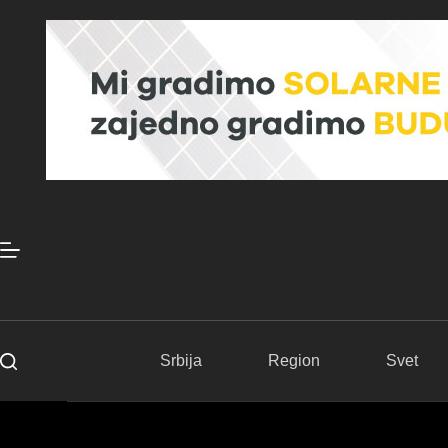
Skip
to
content
Srbija
Region
Svet