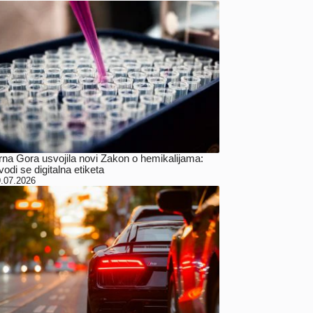
rna Gora usvojila novi Zakon o hemikalijama:
odi se digitalna etiketa
.07.2026