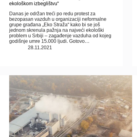
ekološkom izbeglištvu“
Danas je održan treći po redu protest za
bezopasan vazduh u organizaciji neformalne
grupe građana „Eko Straža“ kako bi se još
jednom skrenula pažnja na najveći ekološki
problem u Srbiji – zagađenje vazduha od kojeg
godišnje umre 15.000 ljudi. Gotovo…
28.11.2021