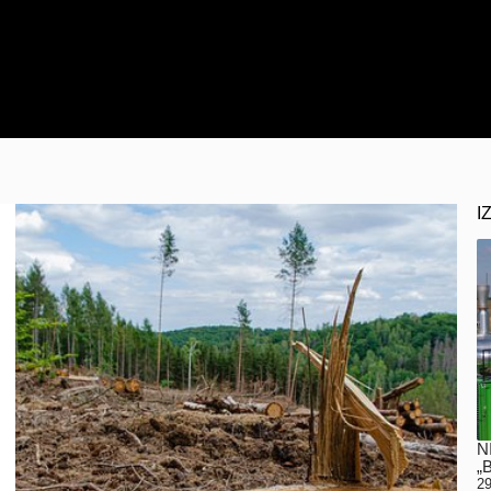
I
N
„
29