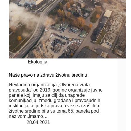
Ekologija
Naše pravo na zdravu životnu sredinu
Nevladina organizacija „Otvorena vrata
pravosuđa“ od 2019. godine organizuje javne
panele koji imaju za cilj da unaprede
komunikaciju između građana i pravosudnih
institucija, a ljudska prava u vezi sa zaštitom
životne sredine bila su tema 65. panela pod
nazivom „Imamo…
28.04.2021