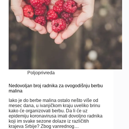
Poljoprivreda
Nedovoljan broj radnika za ovogodišnju berbu
malina
Iako je do berbe malina ostalo nešto više od
mesec dana, u ivanjičkom kraju uveliko brinu
kako će organizovati berbu. Da li će uz
epidemiju koronavirusa imati dovoljno radnika
koji im svake sezone dolaze iz različitih
krajeva Srbije? Zbog vanrednog…