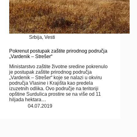
Srbija
,
Vesti
Pokrenut postupak zaštite prirodnog područja
„Vardenik – Strešer“
Ministarstvo zaštite životne sredine pokrenulo
je postupak zaštite prirodnog područja
„Vardenik – Strešer“ koje se nalazi u okviru
područja Vlasine i Krajišta kao predela
izuzetnih odlika. Ovo područje na teritoriji
opštine Surdulica prostire se na više od 11
hiljada hektara…
04.07.2019