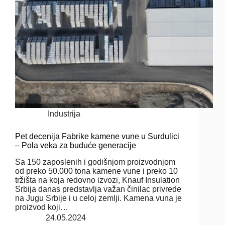
Industrija
Pet decenija Fabrike kamene vune u Surdulici
– Pola veka za buduće generacije
Sa 150 zaposlenih i godišnjom proizvodnjom
od preko 50.000 tona kamene vune i preko 10
tržišta na koja redovno izvozi, Knauf Insulation
Srbija danas predstavlja važan činilac privrede
na Jugu Srbije i u celoj zemlji. Kamena vuna je
proizvod koji…
24.05.2024