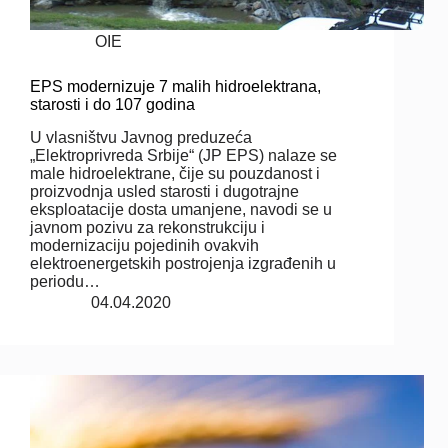
OIE
EPS modernizuje 7 malih hidroelektrana,
starosti i do 107 godina
U vlasništvu Javnog preduzeća
„Elektroprivreda Srbije“ (JP EPS) nalaze se
male hidroelektrane, čije su pouzdanost i
proizvodnja usled starosti i dugotrajne
eksploatacije dosta umanjene, navodi se u
javnom pozivu za rekonstrukciju i
modernizaciju pojedinih ovakvih
elektroenergetskih postrojenja izgrađenih u
periodu…
04.04.2020