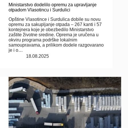
Ministarstvo dodelilo opremu za upravljanje
otpadom Vlasotincu i Surdulici
Opštine Vlasotince i Surdulica dobile su novu
opremu za sakupljanje otpada – 267 kanti i 57
kontejnera koje je obezbedilo Ministarstvo
zaštite životne sredine. Oprema je uručena u
okviru programa podrške lokalnim
samoupravama, a prilikom dodele razgovarano
je i o…
18.08.2025