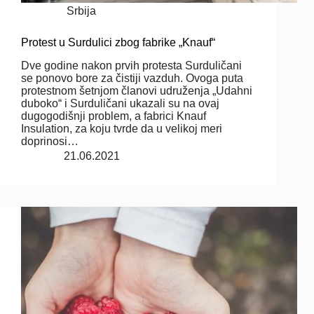
Srbija
Protest u Surdulici zbog fabrike „Knauf“
Dve godine nakon prvih protesta Surduličani
se ponovo bore za čistiji vazduh. Ovoga puta
protestnom šetnjom članovi udruženja „Udahni
duboko“ i Surduličani ukazali su na ovaj
dugogodišnji problem, a fabrici Knauf
Insulation, za koju tvrde da u velikoj meri
doprinosi…
21.06.2021