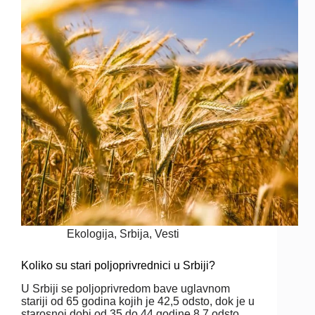
Ekologija
,
Srbija
,
Vesti
Koliko su stari poljoprivrednici u Srbiji?
U Srbiji se poljoprivredom bave uglavnom
stariji od 65 godina kojih je 42,5 odsto, dok je u
starosnoj dobi od 35 do 44 godine 8,7 odsto