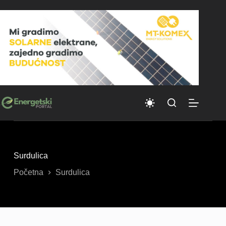
Skip
to
content
Surdulica
Početna
Surdulica