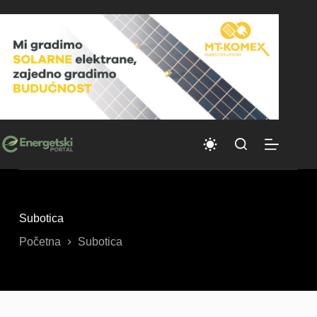
Skip
to
content
Subotica
Početna
Subotica