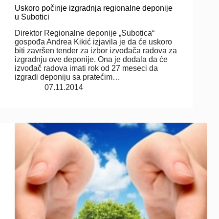
Uskoro počinje izgradnja regionalne deponije
u Subotici
Direktor Regionalne deponije „Subotica“
gospođa Andrea Kikić izjavila je da će uskoro
biti završen tender za izbor izvođača radova za
izgradnju ove deponije. Ona je dodala da će
izvođač radova imati rok od 27 meseci da
izgradi deponiju sa pratećim…
07.11.2014