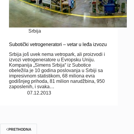
Srbija
Subotički vetrogeneratori – vetar u leđa izvozu
Srbija još uvek nema vetropark, ali proizvodi i
izvozi vetrogeneratore u Evropsku Uniju.
Kompanija „Simens Srbija“ iz Subotice
obeležila je 10 godina poslovanja u Srbiji sa
impresivnom statistikom, 68 miliona evra
godišnjeg prihoda, 81 milion narudžbina, 950
zaposlenih, i svaka…
07.12.2013
PRETHODNA