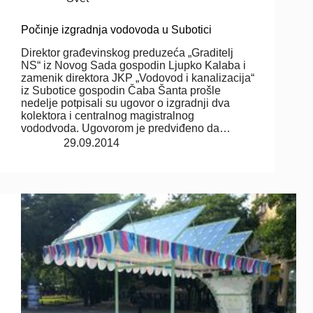
Počinje izgradnja vodovoda u Subotici
Direktor građevinskog preduzeća „Graditelj
NS“ iz Novog Sada gospodin Ljupko Kalaba i
zamenik direktora JKP „Vodovod i kanalizacija“
iz Subotice gospodin Čaba Šanta prošle
nedelje potpisali su ugovor o izgradnji dva
kolektora i centralnog magistralnog
vododvoda. Ugovorom je predviđeno da…
29.09.2014