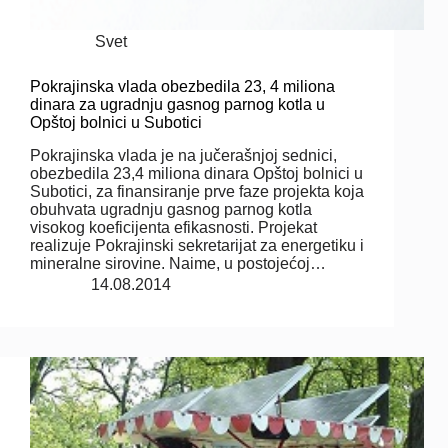
Svet
Pokrajinska vlada obezbedila 23, 4 miliona
dinara za ugradnju gasnog parnog kotla u
Opštoj bolnici u Subotici
Pokrajinska vlada je na jučerašnjoj sednici,
obezbedila 23,4 miliona dinara Opštoj bolnici u
Subotici, za finansiranje prve faze projekta koja
obuhvata ugradnju gasnog parnog kotla
visokog koeficijenta efikasnosti. Projekat
realizuje Pokrajinski sekretarijat za energetiku i
mineralne sirovine. Naime, u postojećoj…
14.08.2014