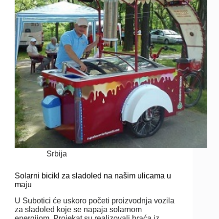
Srbija
Solarni bicikl za sladoled na našim ulicama u
maju
U Subotici će uskoro početi proizvodnja vozila
za sladoled koje se napaja solarnom
energijom. Projekat su realizovali braća iz