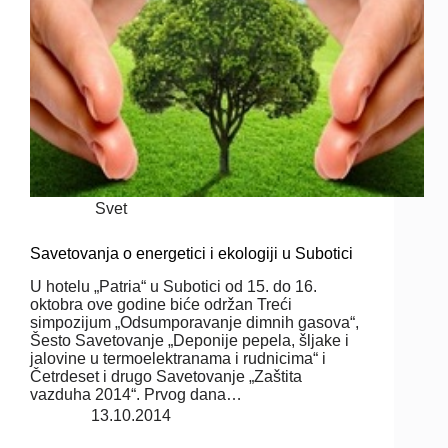
Svet
Savetovanja o energetici i ekologiji u Subotici
U hotelu „Patria“ u Subotici od 15. do 16.
oktobra ove godine biće održan Treći
simpozijum „Odsumporavanje dimnih gasova“,
Šesto Savetovanje „Deponije pepela, šljake i
jalovine u termoelektranama i rudnicima“ i
Četrdeset i drugo Savetovanje „Zaštita
vazduha 2014“. Prvog dana…
13.10.2014