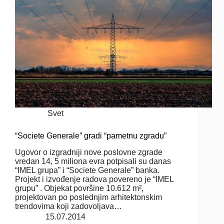
Svet
“Societe Generale” gradi “pametnu zgradu”
Ugovor o izgradniji nove poslovne zgrade
vredan 14, 5 miliona evra potpisali su danas
“IMEL grupa” i “Societe Generale” banka.
Projekt i izvođenje radova povereno je “IMEL
grupu” . Objekat površine 10.612 m²,
projektovan po poslednjim arhitektonskim
trendovima koji zadovoljava…
15.07.2014