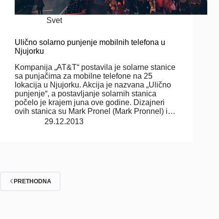
Svet
Ulično solarno punjenje mobilnih telefona u
Njujorku
Kompanija „AT&T“ postavila je solarne stanice
sa punjačima za mobilne telefone na 25
lokacija u Njujorku. Akcija je nazvana „Ulično
punjenje“, a postavljanje solarnih stanica
počelo je krajem juna ove godine. Dizajneri
ovih stanica su Mark Pronel (Mark Pronnel) i…
29.12.2013
PRETHODNA