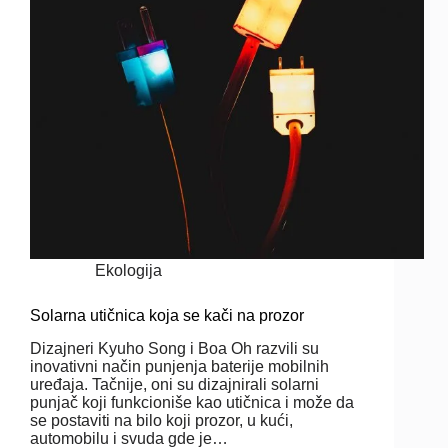
Ekologija
Solarna utičnica koja se kači na prozor
Dizajneri Kyuho Song i Boa Oh razvili su
inovativni način punjenja baterije mobilnih
uređaja. Tačnije, oni su dizajnirali solarni
punjač koji funkcioniše kao utičnica i može da
se postaviti na bilo koji prozor, u kući,
automobilu i svuda gde je…