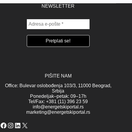
NEWSLETTER
PIŠITE NAM
Office: Bulevar oslobođenja 103/3, 11000 Beograd,
Srbija
Ponedeljak–petak: 09–17h
Tel/Fax: +381 (11) 396 23 59
info@energetskiportal.rs
marketing@energetskiportal.rs
Facebook
Instagram
LinkedIn
X